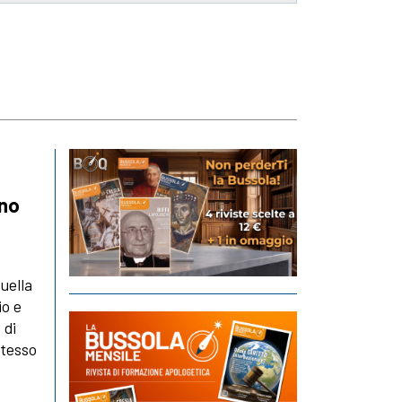
uno
quella
io e
 di
stesso