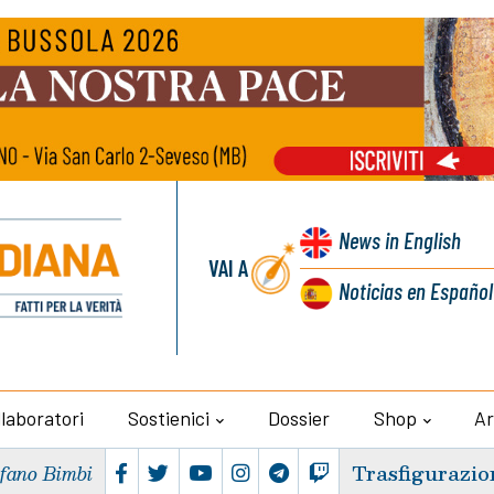
News
in English
VAI A
Noticias
en Español
llaboratori
Sostienici
Dossier
Shop
Ar
Trasfigurazio
efano Bimbi