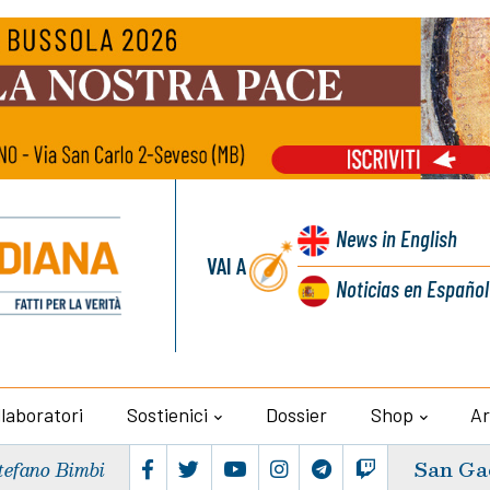
News
in English
VAI A
Noticias
en Español
llaboratori
Sostienici
Dossier
Shop
Ar
San Ga
tefano Bimbi