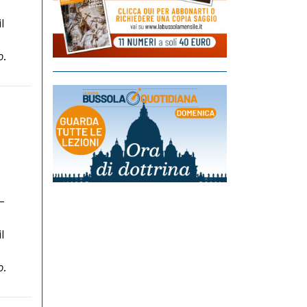
l
o
.
–
l
o
.