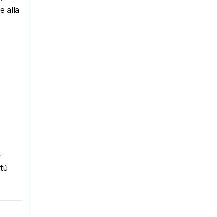
e alla
r
rtù