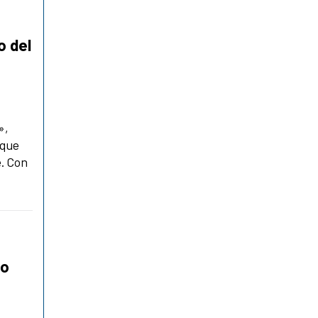
o del
»,
nque
e. Con
eo