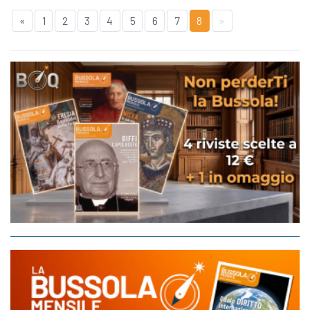
«
1
2
3
4
5
6
7
8
»