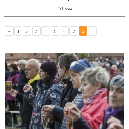
Home
«
1
2
3
4
5
6
7
8
»