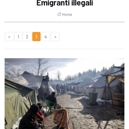
Emigranti illegali
Home
«
1
2
3
4
»