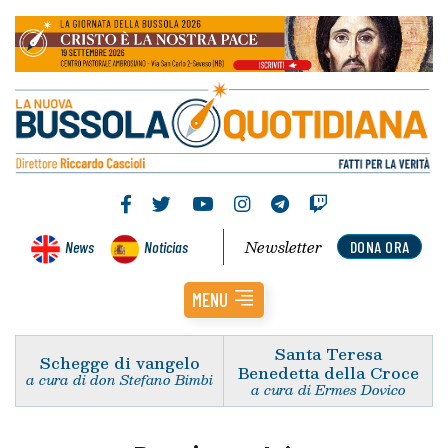
Newsletter
News
Noticias
DONA ORA
MENU
Santa Teresa
Schegge di vangelo
Benedetta della Croce
a cura di don Stefano Bimbi
a cura di Ermes Dovico