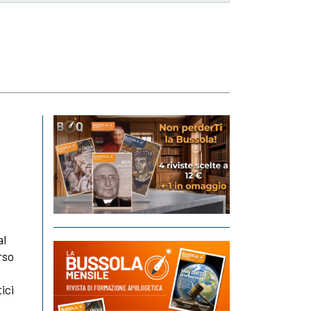
al
rso
ici