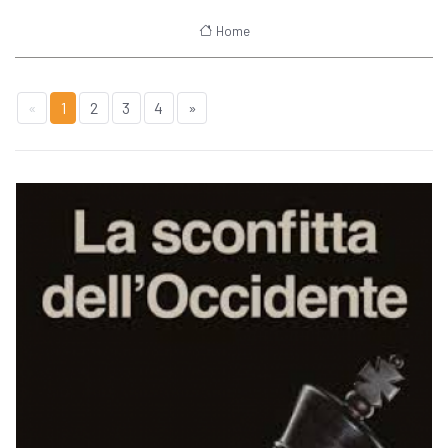
Home
«
1
2
3
4
»