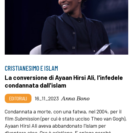
CRISTIANESIMO E ISLAM
La conversione di Ayaan Hirsi Ali, l'infedele
condannata dall'islam
Anna Bono
EDITORIALI
16_11_2023
Condannata a morte, con una fatwa, nel 2004, per il
film
Submission
(per cui è stato ucciso Theo van Gogh),
Ayaan Hirsi Ali aveva abbandonato l'islam per
diventare atea. Ora è cristiana. E spiega perché.