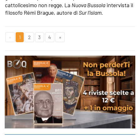
cattolicesimo non regge. La
Nuova Bussola
intervista il
filosofo Rémi Brague, autore di
Sur l’islam
.
«
1
2
3
4
»