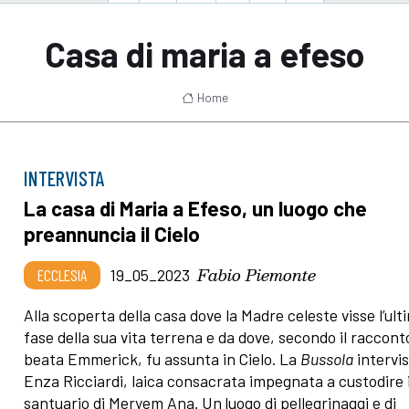
Casa di maria a efeso
Home
INTERVISTA
La casa di Maria a Efeso, un luogo che
preannuncia il Cielo
Fabio Piemonte
ECCLESIA
19_05_2023
Alla scoperta della casa dove la Madre celeste visse l’ult
fase della sua vita terrena e da dove, secondo il raccont
beata Emmerick, fu assunta in Cielo. La
Bussola
intervi
Enza Ricciardi, laica consacrata impegnata a custodire i
santuario di Meryem Ana
.
Un
luogo di pellegrinaggi e di