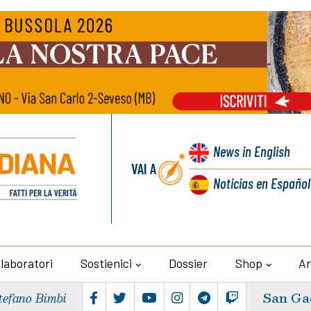
News
in English
VAI A
Noticias
en Español
llaboratori
Sostienici
Dossier
Shop
Ar
San Ga
tefano Bimbi