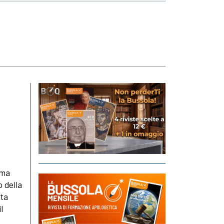
ima
o della
sta
l