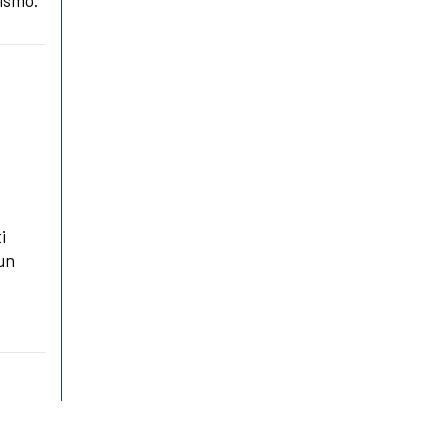
ismo.
i
 un
a