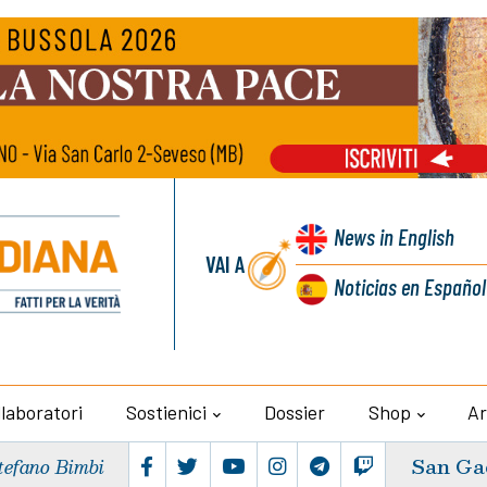
News
in English
VAI A
Noticias
en Español
llaboratori
Sostienici
Dossier
Shop
Ar
San Ga
tefano Bimbi