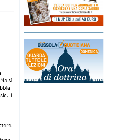
a
 Ma si
bbia
is, il
ttere.