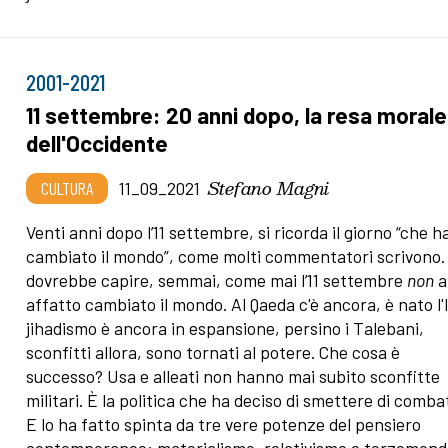
2001-2021
11 settembre: 20 anni dopo, la resa morale
dell'Occidente
Stefano Magni
CULTURA
11_09_2021
Venti anni dopo l’11 settembre, si ricorda il giorno “che h
cambiato il mondo”, come molti commentatori scrivono.
dovrebbe capire, semmai, come mai l’11 settembre
non
a
affatto cambiato il mondo. Al Qaeda c'è ancora, è nato l'Is
jihadismo è ancora in espansione, persino i Talebani,
sconfitti allora, sono tornati al potere. Che cosa è
successo? Usa e alleati non hanno mai subito sconfitte
militari. È la politica che ha deciso di smettere di comba
E lo ha fatto spinta da tre vere potenze del pensiero