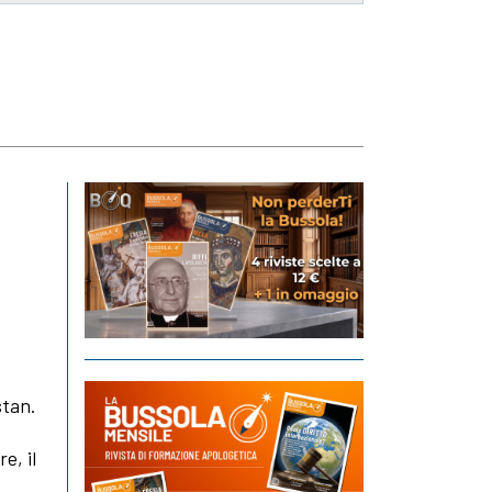
stan.
e, il