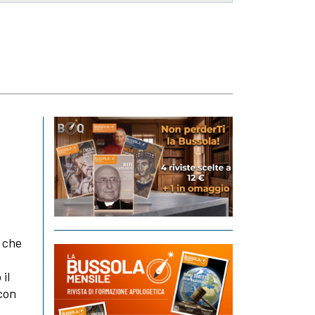
, che
 il
 con