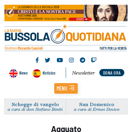
Newsletter
News
Noticias
DONA ORA
MENU
Schegge di vangelo
San Domenico
a cura di don Stefano Bimbi
a cura di Ermes Dovico
Agguato