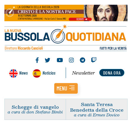
Newsletter
News
Noticias
DONA ORA
MENU
Santa Teresa
Schegge di vangelo
Benedetta della Croce
a cura di don Stefano Bimbi
a cura di Ermes Dovico