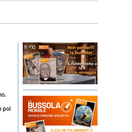
no.
o poi