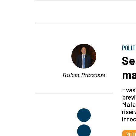
POLIT
Se
ma
Ruben Razzante
Evasi
previ
Ma la
riser
innoc
POLI