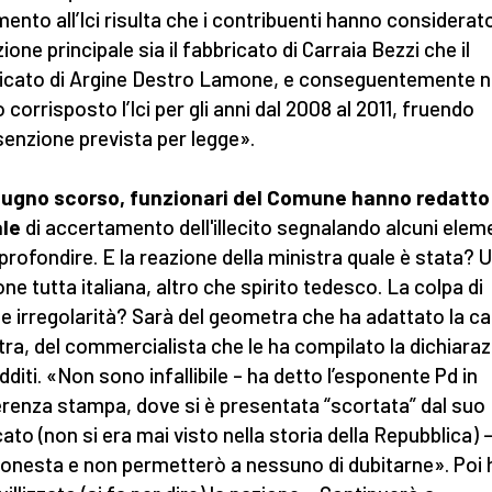
imento all’Ici risulta che i contribuenti hanno considerat
ione principale sia il fabbricato di Carraia Bezzi che il
icato di Argine Destro Lamone, e conseguentemente 
 corrisposto l’Ici per gli anni dal 2008 al 2011, fruendo
esenzione prevista per legge».
giugno scorso, funzionari del Comune hanno redatto
ale
di accertamento dell'illecito segnalando alcuni elem
profondire. E la reazione della ministra quale è stata? 
one tutta italiana, altro che spirito tedesco. La colpa di
e irregolarità? Sarà del geometra che ha adattato la ca
tra, del commercialista che le ha compilato la dichiara
dditi. «Non sono infallibile – ha detto l’esponente Pd in
renza stampa, dove si è presentata “scortata” dal suo
ato (non si era mai visto nella storia della Repubblica) 
onesta e non permetterò a nessuno di dubitarne». Poi 