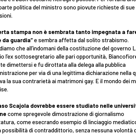
 parte politica del ministro sono piovute richieste di sue
sioni.
erta stampa non è sembrata tanto impegnata a far
 da guardia”
e sembra affetta dal solito strabismo.
diamo che all’indomani della costituzione del governo L
io l’ex sottosegretario alle pari opportunità, Biancofior
te dimettersi e fu dirottata alla delega alla pubblica
istrazione per via di una legittima dichiarazione nella 
iva la sua contrarietà ai matrimoni gay. E il mondo dei 
ise.
caso Scajola dovrebbe essere studiato nelle universi
ane
come spregevole dimostrazione di giornalismo
atura, come esecrando esempio di linciaggio mediatic
 possibilità di contraddittorio, senza nessuna volontà d