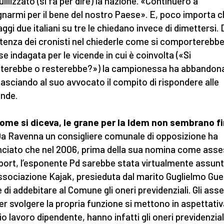
illizzato (si fa per dire) la nazione. «Continuerò a
narmi per il bene del nostro Paese». E, poco importa c
ggi due italiani su tre le chiedano invece di dimettersi.
istenza dei cronisti nel chiederle come si comporterebb
se indagata per le vicende in cui è coinvolta («Si
terebbe o resterebbe?») la campionessa ha abbandona
 lasciando al suo avvocato il compito di rispondere alle
nde.
ome si diceva, le grane per la Idem non sembrano fi
a Ravenna un consigliere comunale di opposizione ha
ciato che nel 2006, prima della sua nomina come ass
sport, l’esponente Pd sarebbe stata virtualmente assun
associazione Kajak, presieduta dal marito Guglielmo Guer
e di addebitare al Comune gli oneri previdenziali. Gli ass
er svolgere la propria funzione si mettono in aspettativ
io lavoro dipendente, hanno infatti gli oneri previdenzial