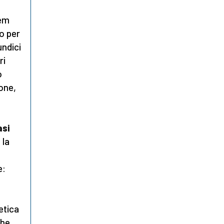
dem
o per
undici
ri
o
ione,
asi
 la
e:
etica
che