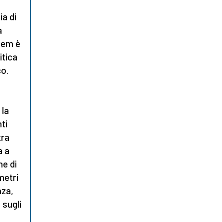
ia di
a
Idem è
itica
co.
 la
ti
tra
a a
ne di
metri
nza,
 sugli