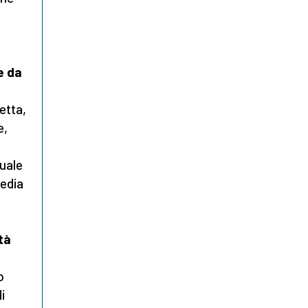
e da
etta,
e,
quale
media
tà
o
i