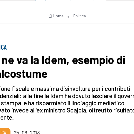
Home
Politica
ICA
 ne va la Idem, esempio di
lcostume
one fiscale e massima disinvoltura per i contributi
denziali: alla fine la Idem ha dovuto lasciare il gover
 stampa le ha risparmiato il linciaggio mediatico
vato invece all'ex ministro Scajola, oltreutto risultat
ente.
TICA
25_06_2013