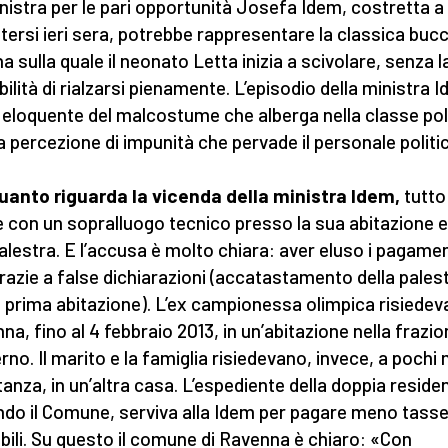
nistra per le pari opportunità Josefa Idem, costretta a
tersi ieri sera, potrebbe rappresentare la classica bucc
a sulla quale il neonato Letta inizia a scivolare, senza l
bilità di rialzarsi pienamente. L’episodio della ministra 
 eloquente del malcostume che alberga nella classe pol
la percezione di impunità che pervade il personale politi
uanto riguarda la vicenda della ministra Idem,
tutto
 con un sopralluogo tecnico presso la sua abitazione e
alestra. E l’accusa è molto chiara: aver eluso i pagamen
razie a false dichiarazioni (accatastamento della pales
prima abitazione). L’ex campionessa olimpica risiedev
na, fino al 4 febbraio 2013, in un’abitazione nella frazio
rno. Il marito e la famiglia risiedevano, invece, a pochi 
stanza, in un’altra casa. L’espediente della doppia reside
do il Comune, serviva alla Idem per pagare meno tasse
ili. Su questo il comune di Ravenna è chiaro: «Con