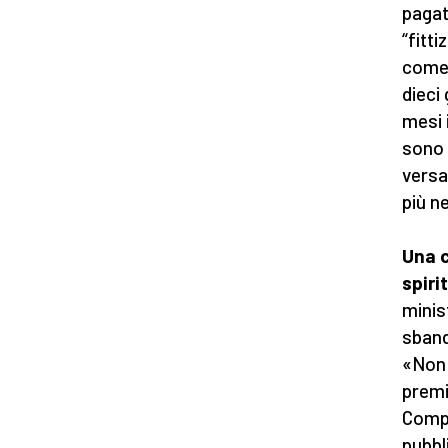
pagat
“fitti
come 
dieci 
mesi i
sono 
versa
più n
Una c
spiri
minis
sband
«Non 
premi
Compo
pubbl