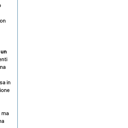
o
non
 un
enti
Una
sa in
zione
– ma
ha