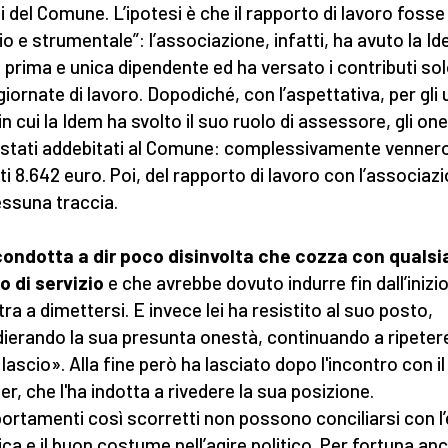
i del Comune. L’ipotesi è che il rapporto di lavoro fosse
zio e strumentale”: l’associazione, infatti, ha avuto la I
prima e unica dipendente ed ha versato i contributi sol
giornate di lavoro. Dopodiché, con l’aspettativa, per gli 
n cui la Idem ha svolto il suo ruolo di assessore, gli one
stati addebitati al Comune: complessivamente venner
ti 8.642 euro. Poi, del rapporto di lavoro con l’associaz
essuna traccia.
ondotta a dir poco disinvolta che cozza con qualsi
to di servizio
e che avrebbe dovuto indurre fin dall’inizio
tra a dimettersi. E invece lei ha resistito al suo posto,
ierando la sua presunta onestà, continuando a ripeter
lascio». Alla fine però ha lasciato dopo l'incontro con il
er, che l'ha indotta a rivedere la sua posizione.
rtamenti così scorretti non possono conciliarsi con l’
ica e il buon costume nell’agire politico. Per fortuna an