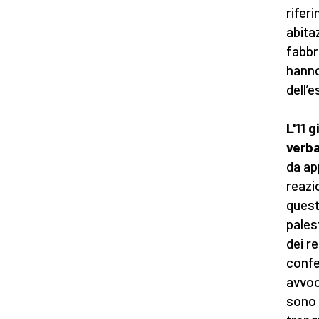
rifer
abitaz
fabbr
hanno
dell’
L'11 
verb
da ap
reazi
quest
pales
dei re
confe
avvoc
sono 