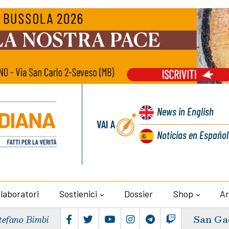
News
in English
VAI A
Noticias
en Español
llaboratori
Sostienici
Dossier
Shop
Ar
San Ga
tefano Bimbi