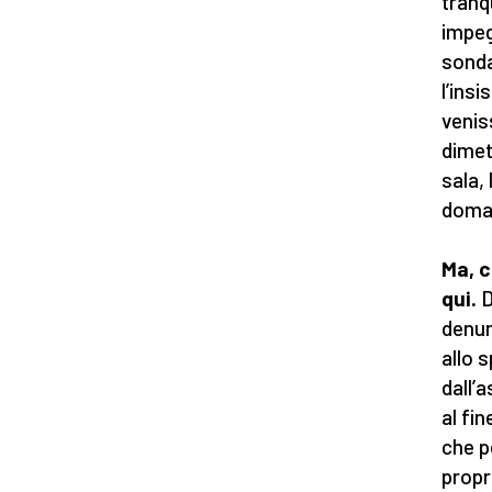
tranqu
impeg
sonda
l’ins
venis
dimet
sala,
doma
Ma, c
qui.
D
denun
allo 
dall’
al fin
che p
propr