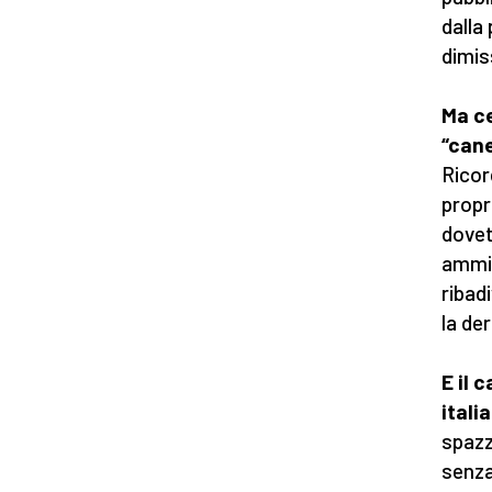
dalla
dimis
Ma c
“cane
Ricor
propr
dovet
ammin
ribad
la der
E il 
itali
spazz
senza