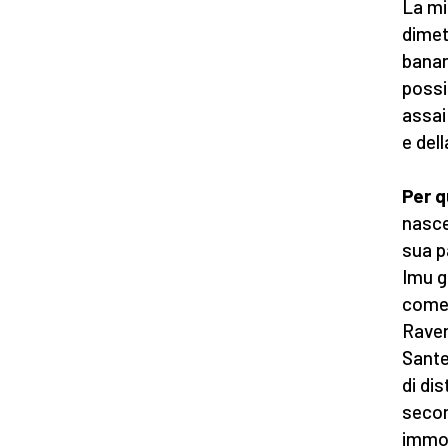
La mi
dimet
banan
possi
assai
e del
Per q
nasce
sua p
Imu g
come 
Raven
Sante
di di
secon
immob