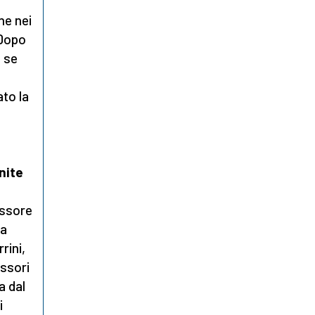
he nei
 Dopo
e se
to la
nite
essore
ta
rini,
essori
a dal
i