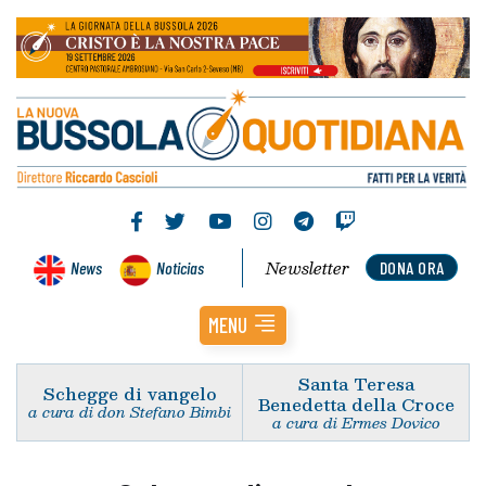
Newsletter
News
Noticias
DONA ORA
MENU
Santa Teresa
Schegge di vangelo
Benedetta della Croce
a cura di don Stefano Bimbi
a cura di Ermes Dovico