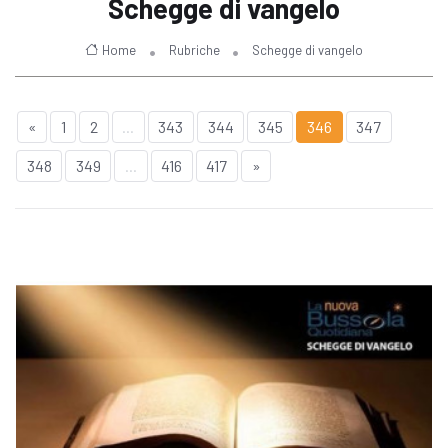
Schegge di vangelo
Home
Rubriche
Schegge di vangelo
«
1
2
...
343
344
345
346
347
348
349
...
416
417
»