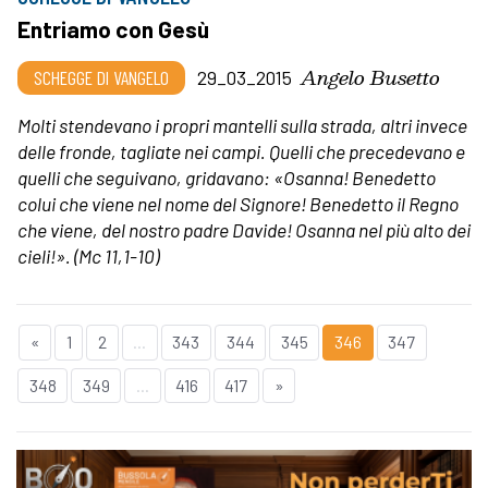
Entriamo con Gesù
Angelo Busetto
SCHEGGE DI VANGELO
29_03_2015
Molti stendevano i propri mantelli sulla strada, altri invece
delle fronde, tagliate nei campi. Quelli che precedevano e
quelli che seguivano, gridavano: «Osanna! Benedetto
colui che viene nel nome del Signore! Benedetto il Regno
che viene, del nostro padre Davide! Osanna nel più alto dei
cieli!». (Mc 11,1-10)
«
1
2
...
343
344
345
346
347
348
349
...
416
417
»