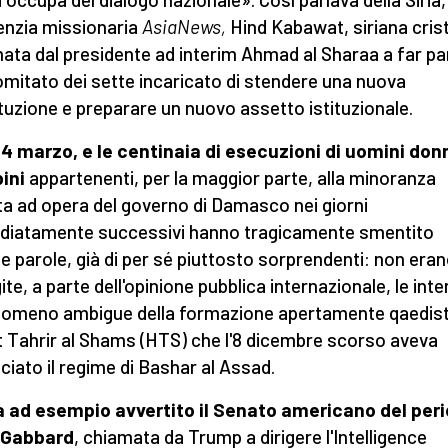
genzia missionaria
AsiaNews,
Hind Kabawat, siriana cris
ata dal presidente ad interim Ahmad al Sharaa a far pa
omitato dei sette incaricato di stendere una nuova
tuzione e preparare un nuovo assetto istituzionale.
l 4 marzo, e
le centinaia di esecuzioni di uomini don
ini
appartenenti, per la maggior parte, alla minoranza
ta ad opera del governo di Damasco nei giorni
iatamente successivi hanno tragicamente smentito
e parole, già di per sé piuttosto sorprendenti: non era
ite, a parte dell'opinione pubblica internazionale, le inte
omeno ambigue della formazione apertamente qaedis
 Tahrir al Shams (HTS) che l'8 dicembre scorso aveva
ciato il regime di Bashar al Assad.
 ad esempio avvertito il Senato americano del peri
i Gabbard
, chiamata da Trump a dirigere l'Intelligence