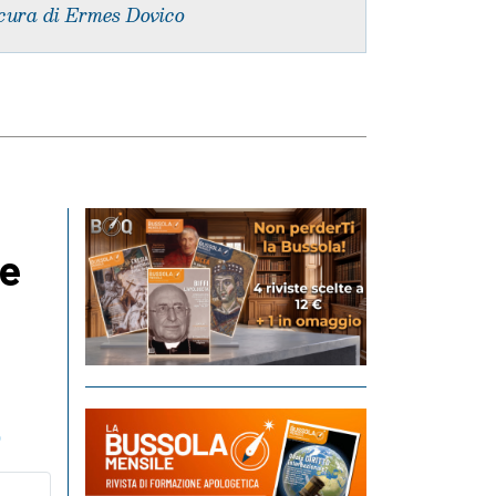
cura di Ermes Dovico
me
o