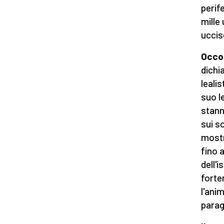
perif
mille
uccis
Occor
dichi
leali
suo l
stann
sui so
mostr
fino a
dell'
forte
l'ani
parag