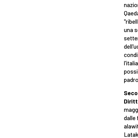
nazio
Qaeda
"ribel
una s
sette
dell'u
condi
l'ita
possi
padro
Secon
Dirit
maggi
dalle
alawit
Latak