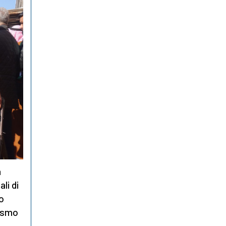
a
li di
to
nismo