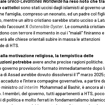
nale
Greco-Levantines Worldwide
ha reso noto che tra 
 cattolici
sono stati uccisi dagli islamisti al governo u
ne famiglia, compreso un neonato, ed un padre col figl
o, mentre un altro cristiano sarebbe stato ucciso a Lat
do l'account X
Ostensible Oyster
. Le comunità cristian
dono con terrore il momento in cui i "maiali" finiranno e
erà alle chiese orientali
subire in massa le attenzioni
de di HTS.
 alla motivazione religiosa, la tempistica delle
uzioni potrebbe
avere anche precise ragioni politiche.
 governo provvisorio formato immediatamente dopo l
a di Assad avrebbe dovuto dissolversi il 1° marzo 2025;
 accaduto
e l'intera compagine governativa, a partire d
 ministro
ad interim
Mohammad al Bashir, è ancora al
. I membri, del governo, tutti appartenenti a HTS, poco
ci di politica e molto ferrati in fondamentalismo islamic