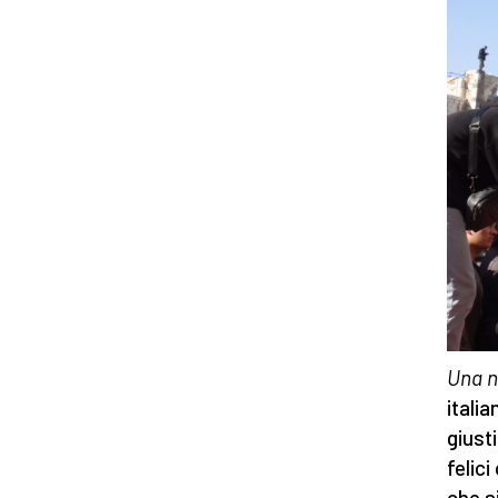
Una n
italia
giust
felic
che s