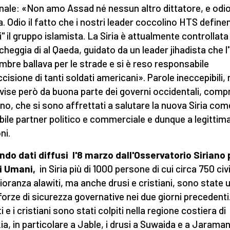
nale: «Non amo Assad né nessun altro dittatore, e odio
. Odio il fatto che i nostri leader coccolino HTS define
li" il gruppo islamista. La Siria è attualmente controllata
cheggia di al Qaeda, guidato da un leader jihadista che l'
mbre ballava per le strade e si è reso responsabile
ccisione di tanti soldati americani». Parole ineccepibili,
vise però da buona parte dei governi occidentali, com
liano, che si sono affrettati a salutare la nuova Siria com
bile partner politico e commerciale e dunque a legittima
ni.
do dati diffusi l'8 marzo dall'Osservatorio Siriano p
ti Umani,
in Siria più di 1000 persone di cui circa 750 civil
oranza alawiti, ma anche drusi e cristiani, sono state 
 forze di sicurezza governative nei due giorni precedenti.
i e i cristiani sono stati colpiti nella regione costiera di
ia, in particolare a Jable, i drusi a Suwaida e a Jarama