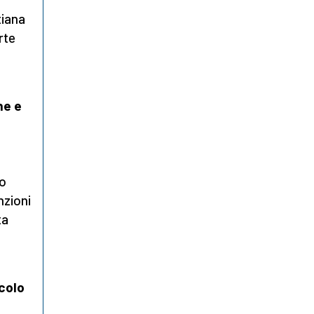
tiana
rte
ne e
no
nzioni
ta
colo