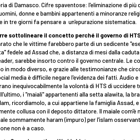
eria di Damasco. Cifre spaventose: l'eliminazione di più d
 uomini, donne e bambini appartenenti a minoranze reli
e in tre giorni fa pensare a un'epurazione sistematica.
re sottolineare il concetto perché
il governo di HT
arato che le vittime farebbero parte di un sedicente "es
sta" fedele ad Assad che, a distanza di mesi dalla caduta
eader, sarebbe insorto contro il governo centrale. Le c
o in modo diverso, e grazie alle testimonianze che circ
cial media è difficile negare l'evidenza dei fatti. Audio e
ano inequivocabilmente la volontà di HTS di uccidere tu
ll'ultimo, i "maiali" appartenenti alla setta alawita, la br
islam, ricordiamolo, a cui appartiene la famiglia Assad, e
mente collusa con il deposto dittatore. Il maiale com'è 
male sommamente haram (impuro) per l'islam osservante
one non è a caso.