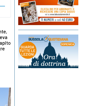
nte,
ceva
rapito
tre