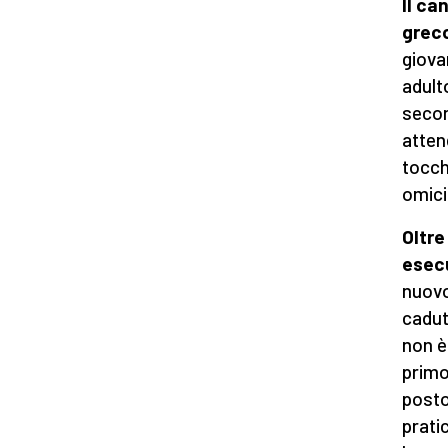
Il ca
greco
giova
adult
secon
atten
tocch
omici
Oltre
esec
nuovo
cadut
non è
primo
posto
prati