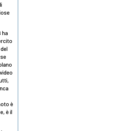
i
giose
S
ha
ercito
 del
ose
olano
 video
tti,
anca
noto è
, è il