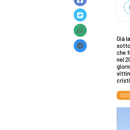
Già l
sotto
che f
nel 2
giorn
vitti
crist
ESTE