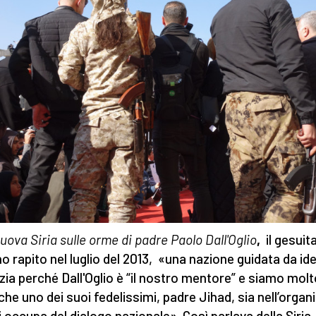
uova Siria sulle orme di padre Paolo Dall'Oglio
,
il gesuit
no rapito nel luglio del 2013, «una nazione guidata da idea
izia perché Dall'Oglio è “il nostro mentore” e siamo mol
i che uno dei suoi fedelissimi, padre Jihad, sia nell’orga
i occupa del dialogo nazionale». Così parlava della Siria,