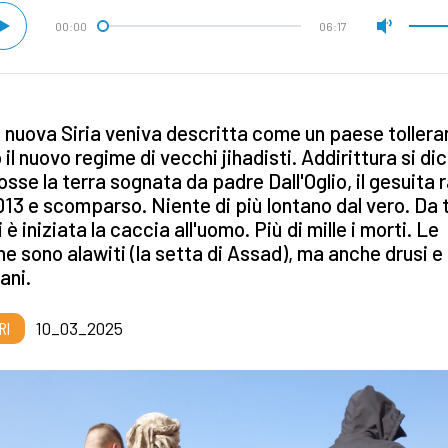
00:00
06:17
a nuova Siria veniva descritta come un paese tollera
 il nuovo regime di vecchi jihadisti. Addirittura si di
osse la terra sognata da padre Dall'Oglio, il gesuita 
013 e scomparso. Niente di più lontano dal vero. Da 
i è iniziata la caccia all'uomo. Più di mille i morti. Le
me sono alawiti (la setta di Assad), ma anche drusi e
iani.
RI
10_03_2025