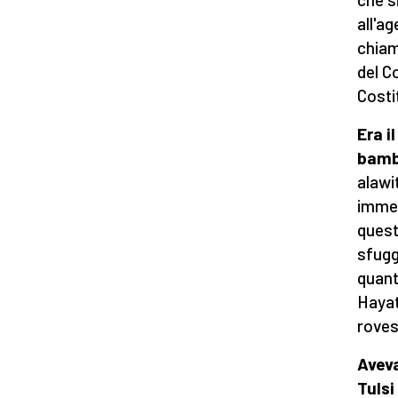
all'a
chiam
del C
Costi
Era i
bamb
alawi
immed
quest
sfugg
quant
Hayat
roves
Aveva
Tuls