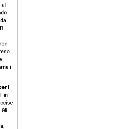
 al
ndo
 da
11
 non
preso
e
rne i
er i
i in
uccise
 Gli
na,