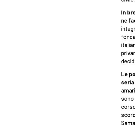
In br
ne fa
integ
fonda
itali
privan
decide
Le po
seria
amari
sono 
corso
scord
Saman