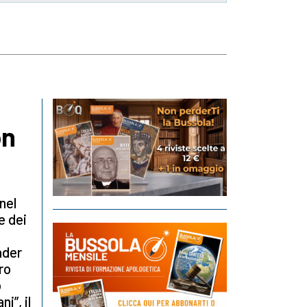
on
nel
e dei
ader
ro
o
i”, il