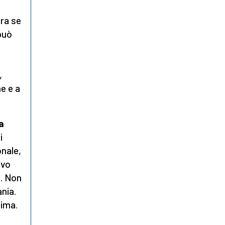
tra se
può
,
ne e a
a
i
onale,
ovo
i. Non
nia.
tima.