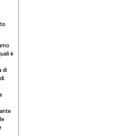
lto
amo
uali è
 di
di
a
rante
le
e