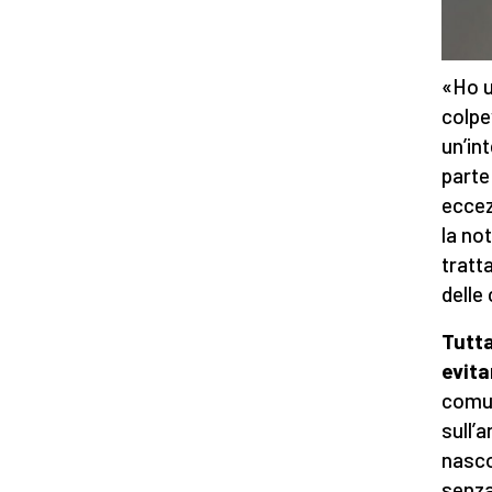
«Ho u
colpe
un’in
parte
eccez
la no
tratt
delle 
Tutta
evita
comun
sull’a
nasco
senza