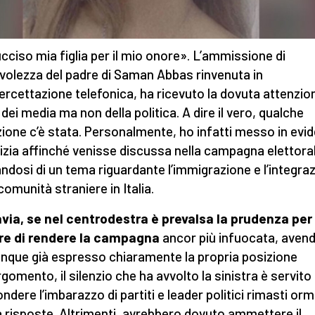
cciso mia figlia per il mio onore». L’ammissione di
volezza del padre di Saman Abbas rinvenuta in
tercettazione telefonica, ha ricevuto la dovuta attenzio
 dei media ma non della politica. A dire il vero, qualche
ione c’è stata. Personalmente, ho infatti messo in evi
tizia affinché venisse discussa nella campagna elettora
andosi di un tema riguardante l’immigrazione e l’integra
comunità straniere in Italia.
via, se nel centrodestra è prevalsa la prudenza per
re di rendere la campagna
ancor più infuocata, aven
que già espresso chiaramente la propria posizione
rgomento, il silenzio che ha avvolto la sinistra è servito
ndere l’imbarazzo di partiti e leader politici rimasti orm
 risposte. Altrimenti, avrebbero dovuto ammettere il