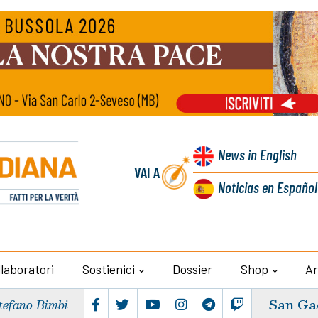
News
in English
VAI A
Noticias
en Español
llaboratori
Sostienici
Dossier
Shop
Ar
San Ga
tefano Bimbi