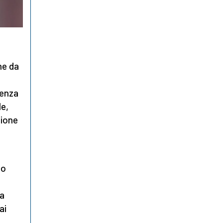
ne da
denza
le,
zione
do
 a
ai