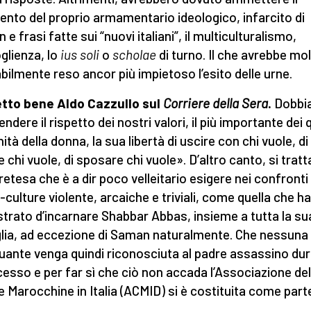
mento del proprio armamentario ideologico, infarcito di
 e frasi fatte sui “nuovi italiani”, il multiculturalismo,
oglienza, lo
ius soli
o
scholae
di turno. Il che avrebbe mo
bilmente reso ancor più impietoso l’esito delle urne.
tto bene Aldo Cazzullo sul
Corriere della Sera
.
Dobbi
ndere il rispetto dei nostri valori, il più importante dei q
nità della donna, la sua libertà di uscire con chi vuole, di
 chi vuole, di sposare chi vuole». D’altro canto, si tratta
retesa che è a dir poco velleitario esigere nei confronti 
-culture violente, arcaiche e triviali, come quella che ha
trato d’incarnare Shabbar Abbas, insieme a tutta la su
lia, ad eccezione di Saman naturalmente. Che nessuna
uante venga quindi riconosciuta al padre assassino du
ocesso e per far sì che ciò non accada l’Associazione del
 Marocchine in Italia (ACMID) si è costituita come part