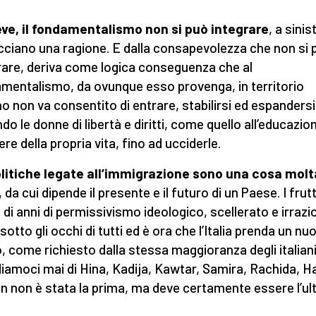
eve, il fondamentalismo non si può integrare
, a sinis
cciano una ragione. E dalla consapevolezza che non si 
rare, deriva come logica conseguenza che al
mentalismo, da ovunque esso provenga, in territorio
ano non va consentito di entrare, stabilirsi ed espandersi
do le donne di libertà e diritti, come quello all’educazio
re della propria vita, fino ad ucciderle.
litiche legate all’immigrazione sono una cosa molt
, da cui dipende il presente e il futuro di un Paese. I frutt
 di anni di permissivismo ideologico, scellerato e irrazi
sotto gli occhi di tutti ed è ora che l’Italia prenda un nu
, come richiesto dalla stessa maggioranza degli italian
iamoci mai di Hina, Kadija, Kawtar, Samira, Rachida, Ha
 non è stata la prima, ma deve certamente essere l’ul