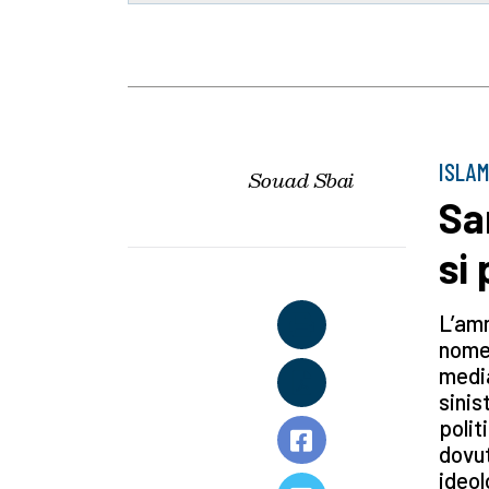
ISLAM
Souad Sbai
Sa
si
L’amm
nome 
media
sinis
polit
dovut
ideol