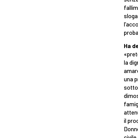
falli
slogan
l’acc
proba
Ha de
«prete
la dig
amare
una p
sotto
dimos
famig
atten
il pr
Donne
civile.