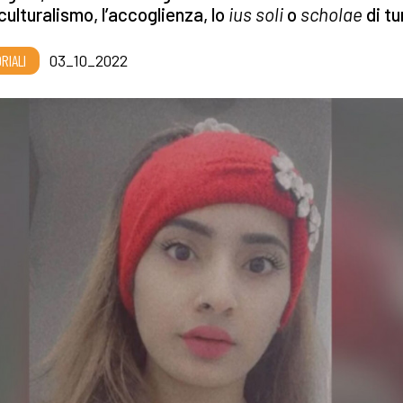
culturalismo, l’accoglienza, lo
ius soli
o
scholae
di tu
RIALI
03_10_2022