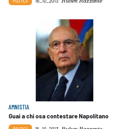
Ruben Razzante
POLITICA
16_10_2013
AMNISTIA
Guai a chi osa contestare Napolitano
Ruben Razzante
POLITICA
15_10_2013