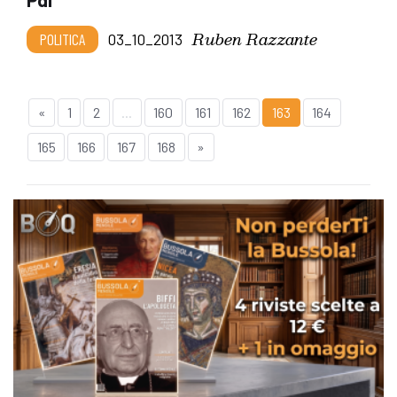
Ruben Razzante
POLITICA
03_10_2013
«
1
2
...
160
161
162
163
164
165
166
167
168
»