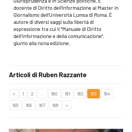
Giurisprudenza e in Scienze politiche. È
docente di Diritto dell’informazione al Master in
Giornalismo dell’Università Lumsa di Roma. È
autore di diversi saggi sulla libertà di
espressione tra cui il "Manuale di Diritto
dell'informazione e della comunicazione",
giunto alla nona edizione.
Articoli di Ruben Razzante
«
1
2
...
160
161
162
163
164
165
166
167
168
»