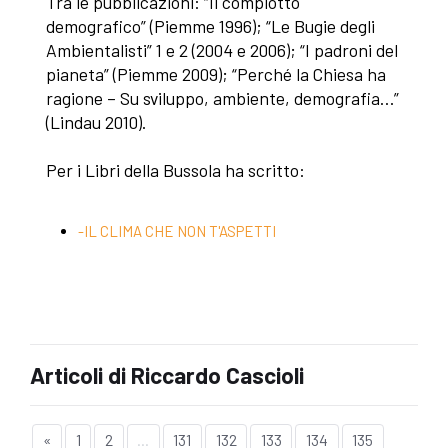
Tra le pubblicazioni: “Il complotto
demografico” (Piemme 1996); “Le Bugie degli
Ambientalisti” 1 e 2 (2004 e 2006); “I padroni del
pianeta” (Piemme 2009); “Perché la Chiesa ha
ragione – Su sviluppo, ambiente, demografia…”
(Lindau 2010).
Per i Libri della Bussola ha scritto:
-IL CLIMA CHE NON T'ASPETTI
Articoli di Riccardo Cascioli
«
1
2
...
131
132
133
134
135