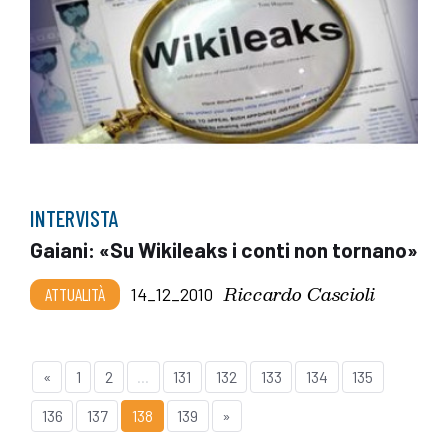
INTERVISTA
Gaiani: «Su Wikileaks i conti non tornano»
Riccardo Cascioli
ATTUALITÀ
14_12_2010
«
1
2
...
131
132
133
134
135
136
137
138
139
»