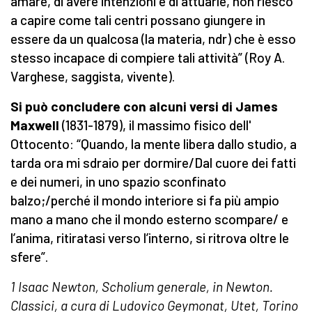
amare, di avere intenzioni e di attuarle, non riesco
a capire come tali centri possano giungere in
essere da un qualcosa (la materia, ndr) che è esso
stesso incapace di compiere tali attività” (Roy A.
Varghese, saggista, vivente).
Si può concludere con alcuni versi di James
Maxwell
(1831-1879), il massimo fisico dell'
Ottocento: “Quando, la mente libera dallo studio, a
tarda ora mi sdraio per dormire/Dal cuore dei fatti
e dei numeri, in uno spazio sconfinato
balzo;/perché il mondo interiore si fa più ampio
mano a mano che il mondo esterno scompare/ e
l’anima, ritiratasi verso l’interno, si ritrova oltre le
sfere”.
1 Isaac Newton, Scholium generale, in Newton.
Classici, a cura di Ludovico Geymonat, Utet, Torino