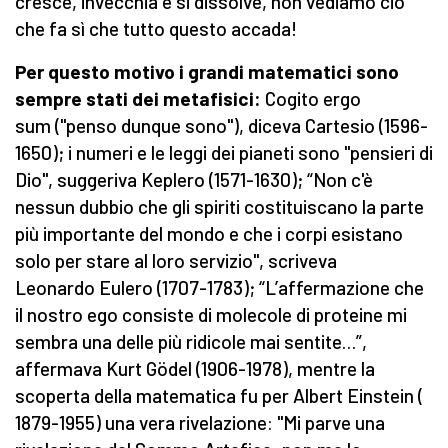
cresce, invecchia e si dissolve, non vediamo ciò
che fa sì che tutto questo accada!
Per questo motivo i grandi matematici sono
sempre stati dei metafisici:
Cogito ergo
sum ("penso dunque sono"), diceva Cartesio
(1596-
1650); i numeri e le leggi dei pianeti sono "pensieri di
Dio", suggeriva Keplero
(1571-1630); “Non c'è
nessun dubbio che gli spiriti costituiscano la parte
più importante del mondo e che i corpi esistano
solo per stare al loro servizio", scriveva
Leonardo Eulero
(1707-1783); “L’affermazione che
il nostro ego consiste di molecole di proteine mi
sembra una delle più ridicole mai sentite…”,
affermava Kurt Gödel (1906-1978), mentre la
scoperta della matematica fu per Albert Einstein (
1879-1955) una vera rivelazione: "Mi parve una