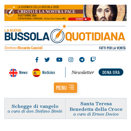
Newsletter
News
Noticias
DONA ORA
MENU
Santa Teresa
Schegge di vangelo
Benedetta della Croce
a cura di don Stefano Bimbi
a cura di Ermes Dovico