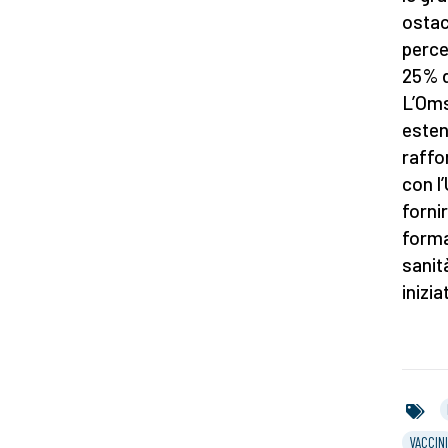
ostac
perce
25% d
L’Oms 
esten
raffo
con l
forni
forma
sanit
inizia
VACCINI