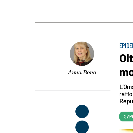
EPIDE
Ol
mo
Anna Bono
L’Oms
raffo
Repu
SVIP