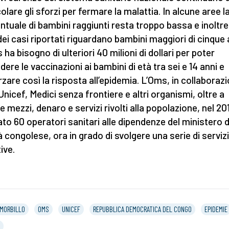
olare gli sforzi per fermare la malattia. In alcune aree l
ntuale di bambini raggiunti resta troppo bassa e inoltre 
ei casi riportati riguardano bambini maggiori di cinque 
ha bisogno di ulteriori 40 milioni di dollari per poter
dere le vaccinazioni ai bambini di età tra sei e 14 anni e
rzare così la risposta all’epidemia. L’Oms, in collaboraz
’Unicef, Medici senza frontiere e altri organismi, oltre a
re mezzi, denaro e servizi rivolti alla popolazione, nel 20
to 60 operatori sanitari alle dipendenze del ministero d
à congolese, ora in grado di svolgere una serie di servizi
tive.
MORBILLO
OMS
UNICEF
REPUBBLICA DEMOCRATICA DEL CONGO
EPIDEMIE