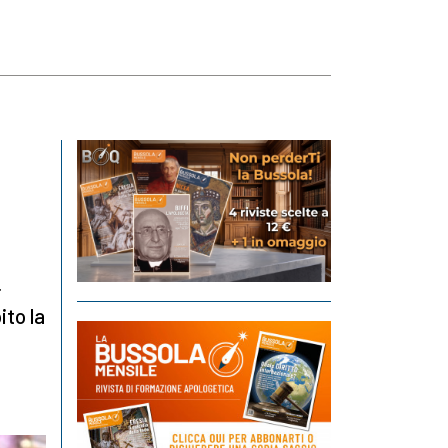
r
ito la