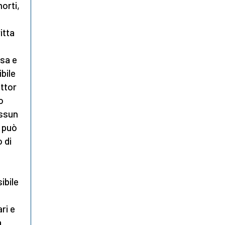
orti,
itta
esa e
bile
ottor
o
essun
e può
 di
ibile
ri e
a