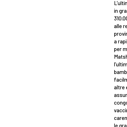
L’ult
in gra
310.00
alle r
provi
a rap
per m
Matsh
l’ult
bambi
facil
altre
assum
congo
vacci
carenz
le gr