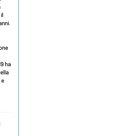
a
il
anni.
ione
19 ha
ella
 e