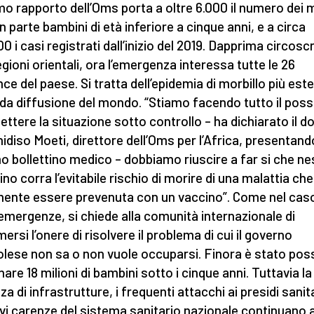
imo rapporto dell’Oms porta a oltre 6.000 il numero dei m
n parte bambini di età inferiore a cinque anni, e a circa
0 i casi registrati dall’inizio del 2019. Dapprima circoscr
egioni orientali, ora l’emergenza interessa tutte le 26
nce del paese. Si tratta dell’epidemia di morbillo più est
ida diffusione del mondo. “Stiamo facendo tutto il possi
ettere la situazione sotto controllo – ha dichiarato il d
idiso Moeti, direttore dell’Oms per l’Africa, presentand
imo bollettino medico – dobbiamo riuscire a far si che n
no corra l’evitabile rischio di morire di una malattia ch
mente essere prevenuta con un vaccino”. Come nel caso
 emergenze, si chiede alla comunità internazionale di
ersi l’onere di risolvere il problema di cui il governo
lese non sa o non vuole occuparsi. Finora è stato poss
nare 18 milioni di bambini sotto i cinque anni. Tuttavia la
a di infrastrutture, i frequenti attacchi ai presidi sanita
avi carenze del sistema sanitario nazionale continuano 