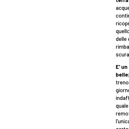
acque
conti
ricopr
quello
delle
rimba
scura
E' un
bell
treno
giorn
indaf
quale
remot
l'uni
certo