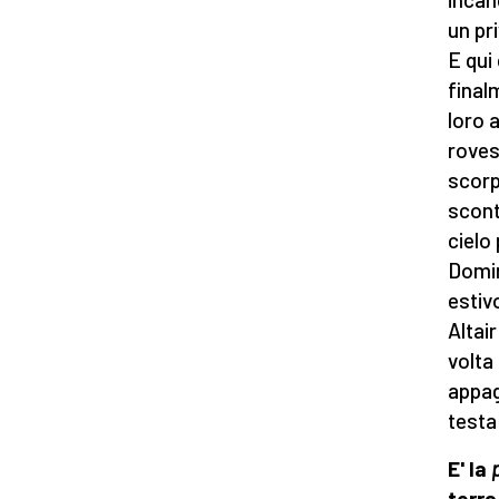
un pri
E qui
final
loro 
roves
scorp
scont
cielo
Domin
estiv
Altair
volta
appaga
testa
E' la
terra