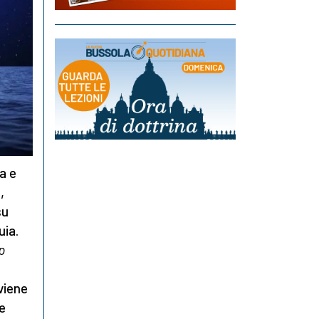
a e
,
su
uia.
p
 viene
e