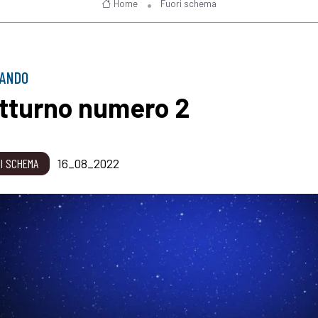
Home
Fuori schema
GANDO
tturno numero 2
I SCHEMA
16_08_2022