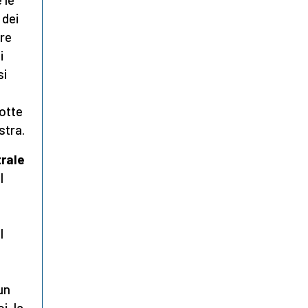
 dei
bre
i
si
notte
stra.
trale
l
l
un
i, la