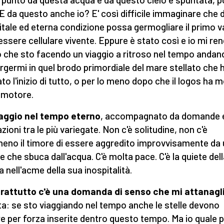
 E da questo anche io? E' così difficile immaginare che 
itale ed eterna condizione possa germogliare il primo v
 essere cellulare vivente. Eppure è stato così e io mi re
 che sto facendo un viaggio a ritroso nel tempo andan
germi in quel brodo primordiale del mare stellato che 
to l'inizio di tutto, o per lo meno dopo che il logos ha
o motore.
aggio nel tempo eterno
, accompagnato da domande 
zioni tra le più variegate. Non c'è solitudine, non c'è
no il timore di essere aggredito improvvisamente da 
ne che sbuca dall'acqua. C'è molta pace. C'è la quiete del
a nell'acme della sua inospitalità.
rattutto c'è una domanda di senso che mi attanagl
a: se sto viaggiando nel tempo anche le stelle devono
e per forza inserite dentro questo tempo. Ma io quale 