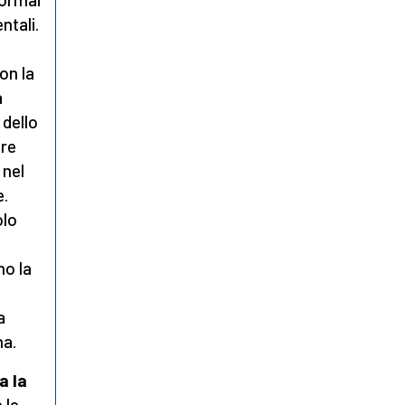
ntali.
on la
a
 dello
are
 nel
e.
olo
no la
a
na.
a la
 le