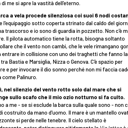
di me si apre la vastità dell'eterno.
rca a vela procede silenziosa coi suoi 6 nodi costan
 l'equipaggio sotto coperta strinato dal caldo del gior
a trascorso e io sono di guardia in pozzetto. Non c'è m
re. Il pilota automatico tiene la rotta, bisogna soltanto
ollare che il vento non cambi, che le vele rimangano gon
n entrare in collisione con uno dei traghetti che fanno la
 tra Bastia e Marsiglia, Nizza o Genova. C'è spazio per
re e per invocare il dio sonno perché non mi faccia cad
 come Palinuro.
lì, nel silenzio del vento rotto solo dal mare che si
nge sullo scafo che il mio ozio notturno si fa culto.
no a me - se si esclude la barca sulla quale sono - non c
 di costruito da mano d'uomo. Il mare è un mantello ova
izzonte si perde nelle tenebre. Il cielo stellato è
descente, poter distinguere nitidamente la
Via lattea
è 