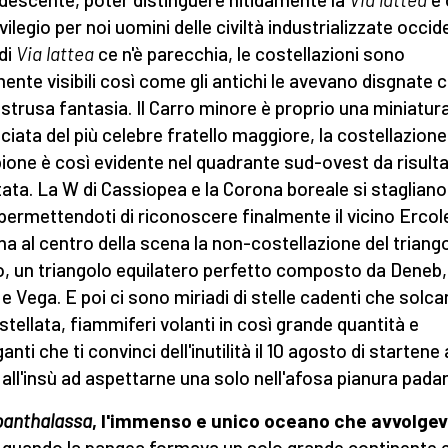
vilegio per noi uomini delle civiltà industrializzate occide
 di
Via lattea
ce n'è parecchia, le costellazioni sono
mente visibili così come gli antichi le avevano disgnate c
astrusa fantasia. Il Carro minore è proprio una miniatur
ciata del più celebre fratello maggiore, la costellazione
ione è così evidente nel quadrante sud-ovest da risult
ata. La W di Cassiopea e la Corona boreale si stagliano
 permettendoti di riconoscere finalmente il vicino Ercol
a al centro della scena la non-costellazione del triang
o, un triangolo equilatero perfetto composto da Deneb,
 e Vega. E poi ci sono miriadi di stelle cadenti che solca
 stellata, fiammiferi volanti in così grande quantità e
nti che ti convinci dell'inutilità il 10 agosto di startene 
 all'insù ad aspettarne una solo nell'afosa pianura pada
panthalassa
, l'immenso e unico oceano che avvolgev
quando la pangea formava un solo grande continente e