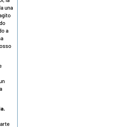
da una
agito
ndo
do a
ha
 mosso
e
un
la
ia.
parte