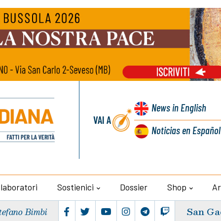
News
in English
VAI A
Noticias
en Español
llaboratori
Sostienici
Dossier
Shop
Ar
San Ga
tefano Bimbi