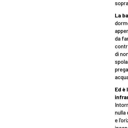
sopra 
La ba
dorme
appen
da fa
contr
di no
spola
prega
acqua
Ed è 
infra
Intor
nulla
e l'or
incan