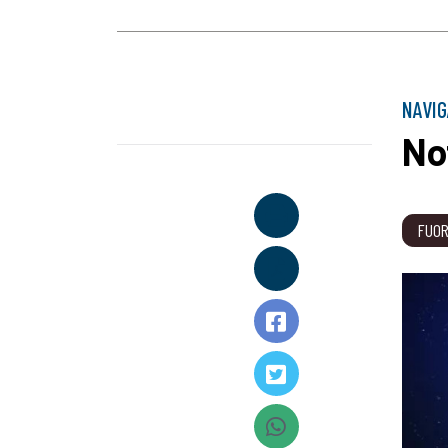
NAVI
No
FUOR