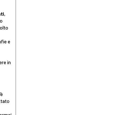
ti
,
no
olto
fie e
ere in
'è
ttato
ormai