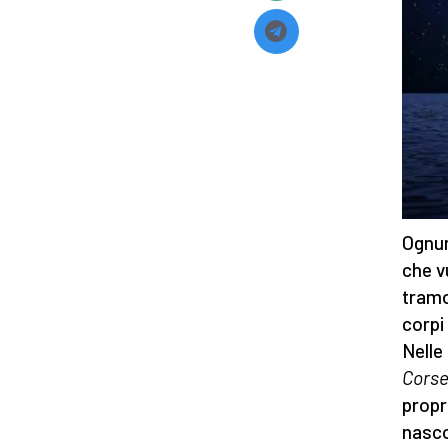
Ognun
che v
tramo
corpi
Nelle
Cors
propr
nasco