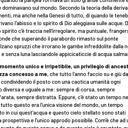
 dominavano sul mondo. Secondo la teoria della deriva
nenti, ma anche nella Genesi di tutto, di quando le tene
ivano l'abisso e lo spirito di Dio aleggiava sulle acque. D
 spirito c'è traccia nell'irregolare, ma puntuale, franger
 onde che superando il parabordo rimasto sul ponte
lzano spruzzi che irrorano le gambe infreddolite dalla 
 e senza luna lasciandole appicicaticcie di acqua salma
 momento unico e irripetibile, un privilegio di ances
ezza concesso a me
, che tutto l'anno faccio su e giù da
 condividendo il posto con una caotica umanità ogni
o diversa e uguale a me: sempre di corsa, sempre
farata, sempre distratta. Eppure, c'è stato un tempo ne
 tutto questo era l'unica visione del mondo, un tempo
o in cui quest'acqua e questo cielo stellato sono stati
ca prospettiva e l'unico approdo possibile. Com'è che ad 
 punto da questa acqua e da questo cielo è spuntata, po