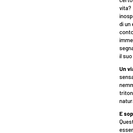
vita?
inosp
di un
conto
immer
segna
il su
Un vi
sensa
nemme
trito
natur
E sop
Quest
esser