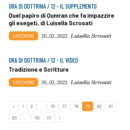
ORA DI DOTTRINA / 12 - IL SUPPLEMENTO
Quel papiro di Qumran che fa impazzire
gli esegeti, di Luisella Scrosati
Luisella Scrosati
CATECHISMO
20_02_2022
ORA DI DOTTRINA / 12 - IL VIDEO
Tradizione e Scritture
Luisella Scrosati
CATECHISMO
20_02_2022
«
1
2
...
76
77
78
79
80
81
82
...
110
111
»