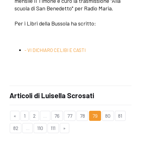
mensile Il Timone e curo la trasmissione "Alla
scuola di San Benedetto" per Radio Maria.
Per i Libri della Bussola ha scritto:
- VI DICHIARO CELIBI E CASTI
Articoli di Luisella Scrosati
«
1
2
...
76
77
78
79
80
81
82
...
110
111
»