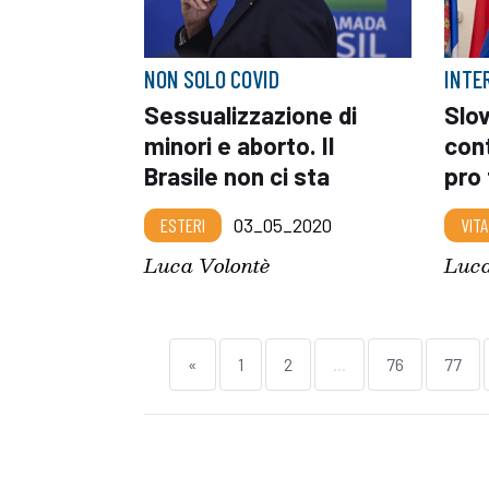
NON SOLO COVID
INTE
Sessualizzazione di
Slo
minori e aborto. Il
cont
Brasile non ci sta
pro 
ESTERI
03_05_2020
VITA
Luca Volontè
Luca
«
1
2
...
76
77