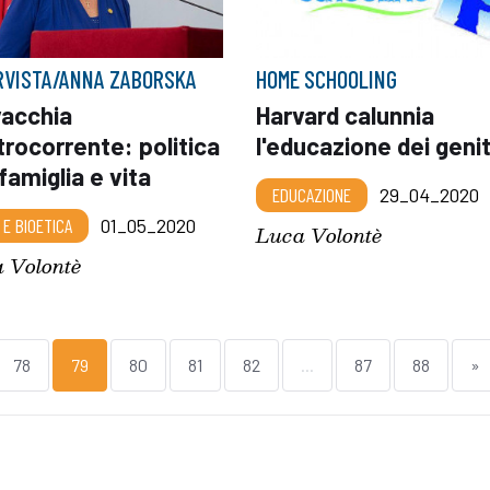
RVISTA/ANNA ZABORSKA
HOME SCHOOLING
vacchia
Harvard calunnia
rocorrente: politica
l'educazione dei genit
famiglia e vita
EDUCAZIONE
29_04_2020
 E BIOETICA
01_05_2020
Luca Volontè
 Volontè
78
79
80
81
82
...
87
88
»