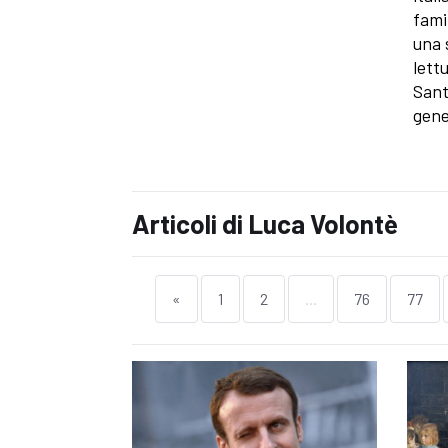
fami
una s
lett
Sant
gene
Articoli di Luca Volontè
«
1
2
...
76
77