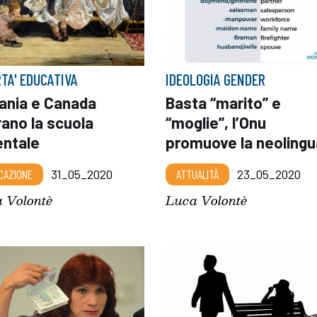
RTA' EDUCATIVA
IDEOLOGIA GENDER
uania e Canada
Basta “marito” e
rano la scuola
“moglie”, l’Onu
entale
promuove la neolingu
CAZIONE
31_05_2020
ATTUALITÀ
23_05_2020
 Volontè
Luca Volontè