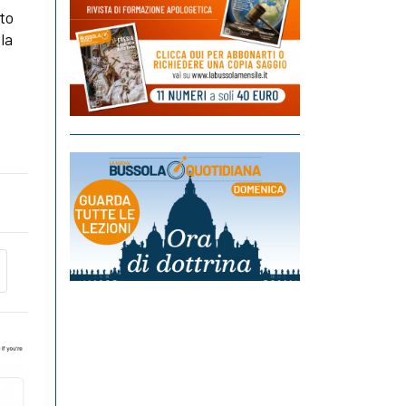
ato
 la