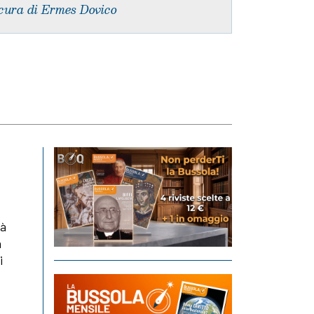
cura di Ermes Dovico
tà
a
i