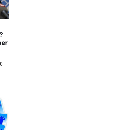
d?
per
0