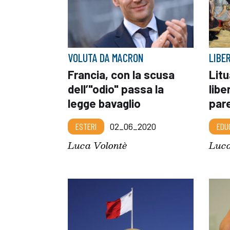
VOLUTA DA MACRON
LIBE
Francia, con la scusa
Lit
dell’"odio" passa la
libe
legge bavaglio
par
ESTERI
02_06_2020
EDU
Luca Volontè
Luca