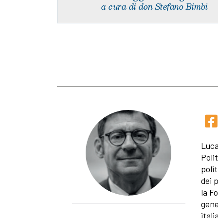
a cura di don Stefano Bimbi
Luca
Poli
polit
dei 
la F
gene
itali