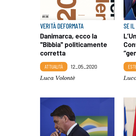
VERITÀ DEFORMATA
SE I
Danimarca, ecco la
L’Un
"Bibbia" politicamente
Con
corretta
“gen
ATTUALITÀ
12_05_2020
EST
Luca Volontè
Luca