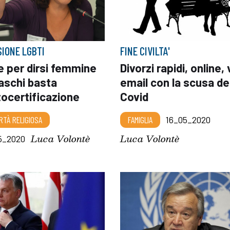
SIONE LGBTI
FINE CIVILTA'
e per dirsi femmine
Divorzi rapidi, online, 
aschi basta
email con la scusa de
tocertificazione
Covid
RTÀ RELIGIOSA
FAMIGLIA
16_05_2020
Luca Volontè
Luca Volontè
5_2020