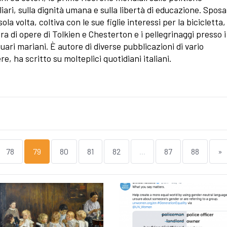
liari, sulla dignità umana e sulla libertà di educazione. Spos
ola volta, coltiva con le sue figlie interessi per la bicicletta,
ura di opere di Tolkien e Chesterton e i pellegrinaggi presso i
uari mariani. È autore di diverse pubblicazioni di vario
re, ha scritto su molteplici quotidiani italiani.
78
79
80
81
82
...
87
88
»