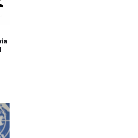
via
l