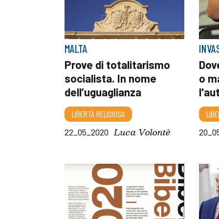
MALTA
INVA
Prove di totalitarismo
Dov
socialista. In nome
o m
dell’uguaglianza
l'au
LIBERTÀ RELIGIOSA
LIBE
Luca Volontè
22_05_2020
20_0