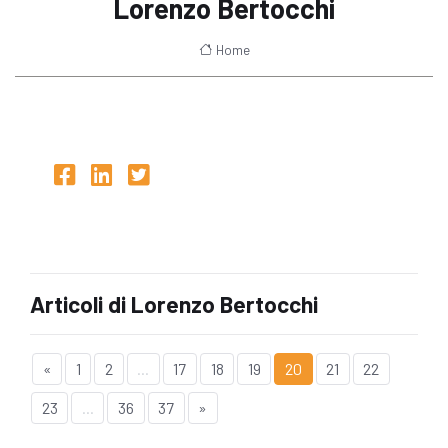
Lorenzo Bertocchi
Home
Articoli di Lorenzo Bertocchi
«
1
2
...
17
18
19
20
21
22
23
...
36
37
»