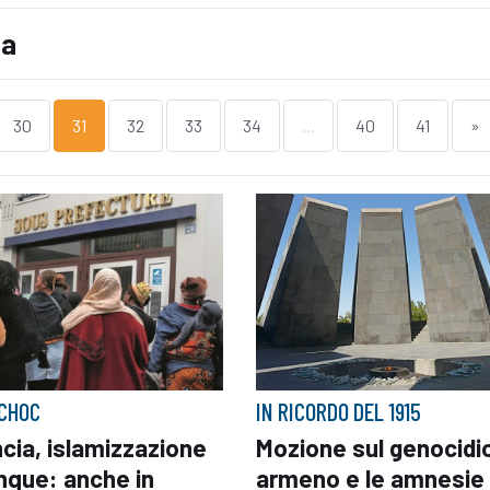
la
30
31
32
33
34
...
40
41
»
 CHOC
IN RICORDO DEL 1915
cia, islamizzazione
Mozione sul genocidi
nque: anche in
armeno e le amnesie