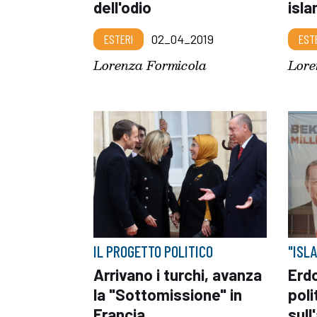
dell'odio
isl
ESTERI
02_04_2019
EST
Lorenza Formicola
Lore
IL PROGETTO POLITICO
"ISL
Arrivano i turchi, avanza
Erd
la "Sottomissione" in
pol
Francia
sull