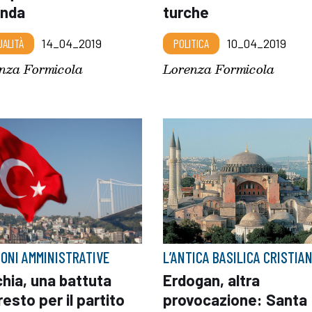
enda
turche
UALITÀ
14_04_2019
POLITICA
10_04_2019
nza Formicola
Lorenza Formicola
IONI AMMINISTRATIVE
L’ANTICA BASILICA CRISTIA
hia, una battuta
Erdogan, altra
resto per il partito
provocazione: Santa