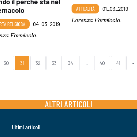
do il perché sta nel
ATTUALITÀ
01_03_2019
ernacolo
Lorenza Formicola
RTÀ RELIGIOSA
04_03_2019
nza Formicola
30
31
32
33
34
...
40
41
»
ALTRI ARTICOLI
Ultimi articoli