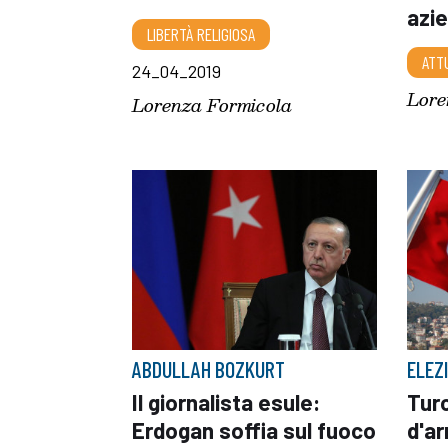
azi
LIBERTÀ RELIGIOSA
ATT
24_04_2019
Lore
Lorenza Formicola
ABDULLAH BOZKURT
ELEZ
Il giornalista esule:
Turc
Erdogan soffia sul fuoco
d'ar