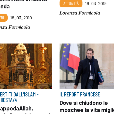
ATTUALITÀ
16_03_2019
anda
Lorenza Formicola
ERI
18_03_2019
nza Formicola
ERTITI DALL’ISLAM -
IL REPORT FRANCESE
CHIESTA/4
Dove si chiudono le
appodaAllah,
moschee la vita migli