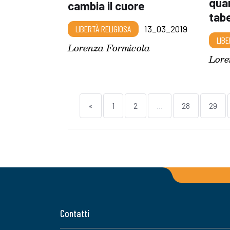
quan
cambia il cuore
tab
LIBERTÀ RELIGIOSA
13_03_2019
LIBE
Lorenza Formicola
Lore
«
1
2
...
28
29
Contatti