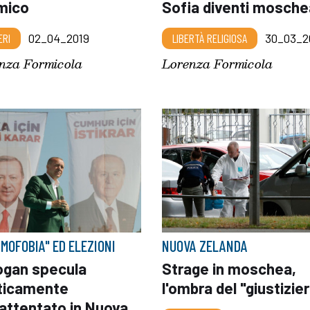
amico
Sofia diventi mosche
ERI
02_04_2019
LIBERTÀ RELIGIOSA
30_03_2
nza Formicola
Lorenza Formicola
AMOFOBIA" ED ELEZIONI
NUOVA ZELANDA
ogan specula
Strage in moschea,
iticamente
l'ombra del "giustizie
'attentato in Nuova