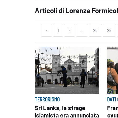
Articoli di Lorenza Formico
«
1
2
...
28
29
TERRORISMO
DATI
Sri Lanka, la strage
Fran
islamista era annunciata
ovu