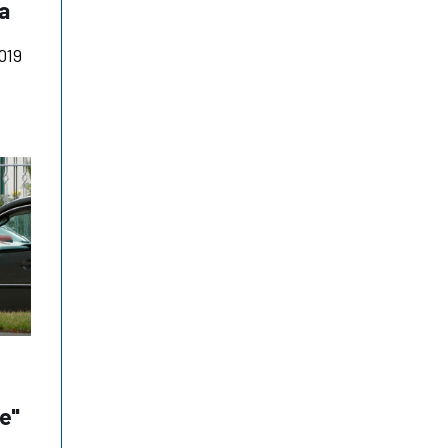
a
019
re"