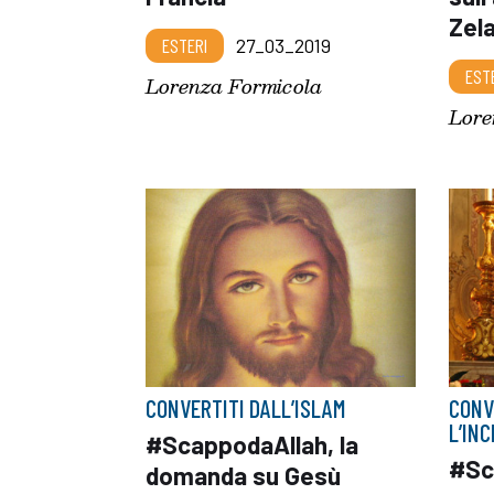
Zel
ESTERI
27_03_2019
EST
Lorenza Formicola
Lore
CONVERTITI DALL’ISLAM
CONV
L’IN
#ScappodaAllah, la
#Sc
domanda su Gesù