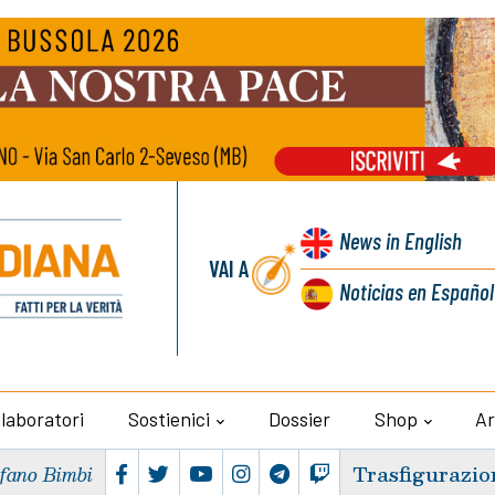
News
in English
VAI A
Noticias
en Español
llaboratori
Sostienici
Dossier
Shop
Ar
Trasfigurazio
efano Bimbi