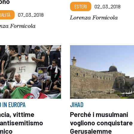
ono
ESTERI
02_03_2018
UALITÀ
07_03_2018
Lorenza Formicola
nza Formicola
D IN EUROPA
JIHAD
cia, vittime
Perché i musulmani
l'antisemitismo
vogliono conquistare
amico
Gerusalemme