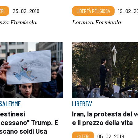
ERI
23_02_2018
LIBERTÀ RELIGIOSA
19_02_2
nza Formicola
Lorenza Formicola
SALEMME
LIBERTA'
lestinesi
Iran, la protesta del 
ocessano" Trump. E
e il prezzo della vita
scano soldi Usa
ESTERI
05_02_2018