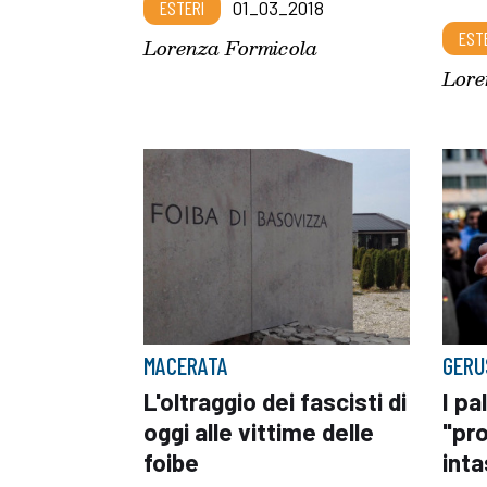
ESTERI
01_03_2018
EST
Lorenza Formicola
Lore
MACERATA
GERU
L'oltraggio dei fascisti di
I pa
oggi alle vittime delle
"pr
foibe
inta