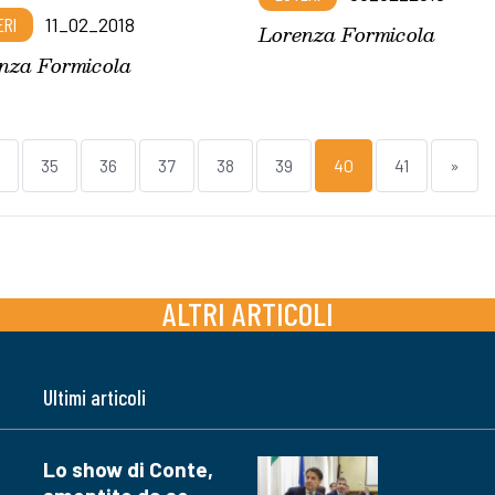
ERI
11_02_2018
Lorenza Formicola
nza Formicola
35
36
37
38
39
40
41
»
ALTRI ARTICOLI
Ultimi articoli
Lo show di Conte,