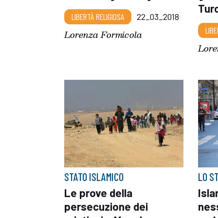
Turc
LIBERTÀ RELIGIOSA
22_03_2018
LIBE
Lorenza Formicola
Lore
STATO ISLAMICO
LO S
Le prove della
Isla
persecuzione dei
ness