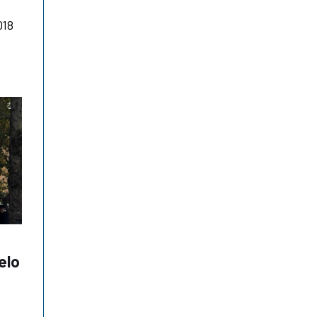
018
velo