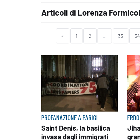
Articoli di Lorenza Formico
«
1
2
...
33
34
PROFANAZIONE A PARIGI
ERDO
Saint Denis, la basilica
Jiha
invasa dagli immigrati
gran