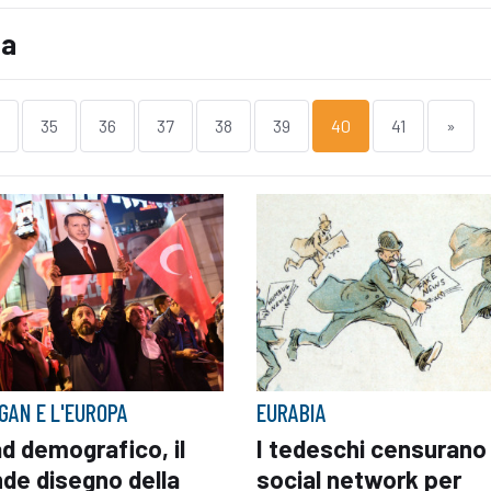
la
35
36
37
38
39
40
41
»
GAN E L'EUROPA
EURABIA
d demografico, il
I tedeschi censurano 
de disegno della
social network per