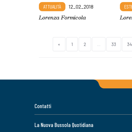
ATTUALITÀ
12_02_2018
EST
Lorenza Formicola
Lore
«
1
2
...
33
34
Contatti
La Nuova Bussola Quotidiana