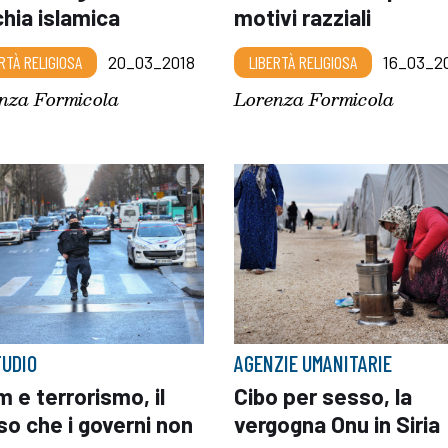
hia islamica
motivi razziali
RTÀ RELIGIOSA
20_03_2018
LIBERTÀ RELIGIOSA
16_03_2
nza Formicola
Lorenza Formicola
TUDIO
AGENZIE UMANITARIE
m e terrorismo, il
Cibo per sesso, la
o che i governi non
vergogna Onu in Siria