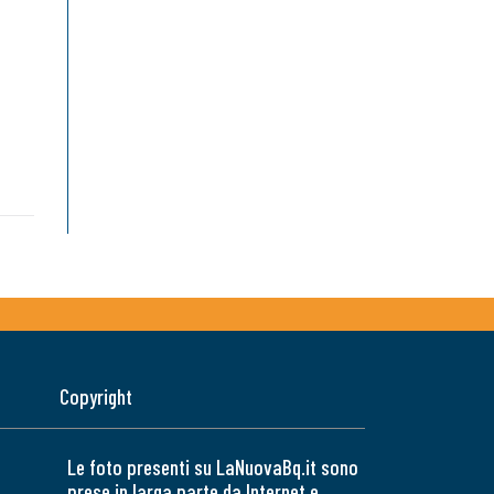
Copyright
Le foto presenti su LaNuovaBq.it sono
prese in larga parte da Internet e