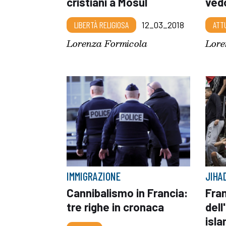
cristiani a Mosul
ved
LIBERTÀ RELIGIOSA
12_03_2018
ATT
Lorenza Formicola
Lore
IMMIGRAZIONE
JIHA
Cannibalismo in Francia:
Fran
tre righe in cronaca
del
isl