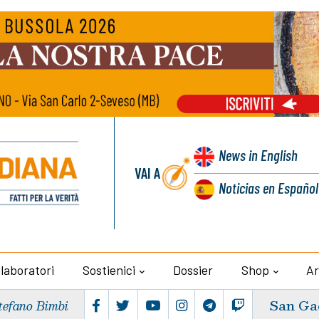
News
in English
VAI A
Noticias
en Español
llaboratori
Sostienici
Dossier
Shop
Ar
San Ga
tefano Bimbi