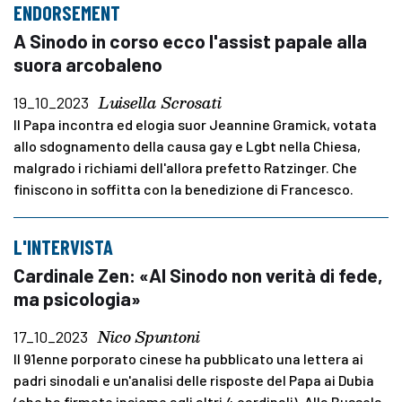
ENDORSEMENT
A Sinodo in corso ecco l'assist papale alla
suora arcobaleno
Luisella Scrosati
19_10_2023
Il Papa incontra ed elogia suor Jeannine Gramick, votata
allo sdognamento della causa gay e Lgbt nella Chiesa,
malgrado i richiami dell'allora prefetto Ratzinger. Che
finiscono in soffitta con la benedizione di Francesco.
L'INTERVISTA
Cardinale Zen: «Al Sinodo non verità di fede,
ma psicologia»
Nico Spuntoni
17_10_2023
Il 91enne porporato cinese ha pubblicato una lettera ai
padri sinodali e un'analisi delle risposte del Papa ai Dubia
(che ha firmato insieme agli altri 4 cardinali). Alla Bussola