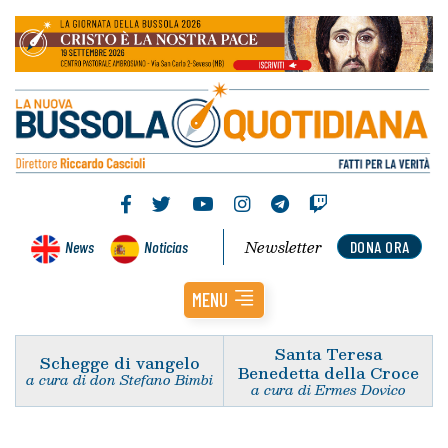
Newsletter
News
Noticias
DONA ORA
MENU
Santa Teresa
Schegge di vangelo
Benedetta della Croce
a cura di don Stefano Bimbi
a cura di Ermes Dovico