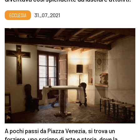
ECCLESIA
31_07_2021
A pochi passi da Piazza Venezia, si trova un
forziere, uno scrigno di arte e storia, dove la