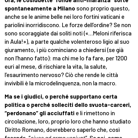
spontaneamente a Milano
sono proprio questo,
anche se le anime belle nei loro fortini vaticani e
pariolini inorridiscono. Le forze dell’ordine? Se non
sono scoraggiate dai soliti noti («…Meloni riferisca
in Aula!»), a parte qualche volenteroso ligio al suo
giuramento, i più cominciano a chiedersi (se già
non l’hanno fatto): ma chi me lo fa fare, per 1200
euri al mese, di rischiare la vita, la salute,
l’esaurimento nervoso? Ciò che rende le città
invivibili è la microdelinquenza, non la macro.
Ma se i giudici, o perché supportano certa
politica o perché solleciti dello svuota-carceri,
“perdonano” gli acciuffati
e li rimettono in
circolazione, loro, proprio loro che hanno studiato
Diritto Romano, dovrebbero saperlo che, così
facendo, “
cives ad arma veniunt
”. Se poi, come