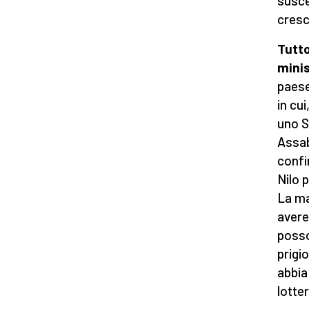
susce
cresc
Tutto
minis
paese
in cui
uno S
Assab 
confin
Nilo p
La ma
avere
posso
prigi
abbia
lotte