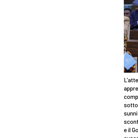
L’att
appre
compl
sotto 
sunnit
scont
e il 