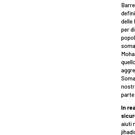
Barre
defini
delle
per di
popol
somal
Moham
quell
aggre
Somal
nostr
parte
In re
sicu
aiuti
jihad