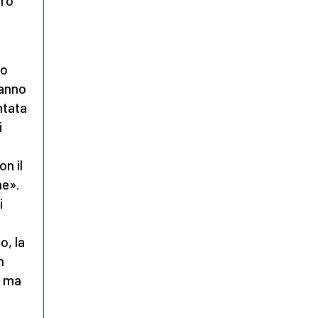
ero
uo
’anno
ntata
i
l
on il
ne».
i
o, la
n
, ma