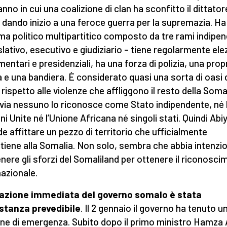
anno in cui una coalizione di clan ha sconfitto il dittator
 dando inizio a una feroce guerra per la supremazia. Ha
ma politico multipartitico composto da tre rami indipen
islativo, esecutivo e giudiziario – tiene regolarmente ele
mentari e presidenziali, ha una forza di polizia, una prop
a e una bandiera. È considerato quasi una sorta di oasi 
 rispetto alle violenze che affliggono il resto della Somal
via nessuno lo riconosce come Stato indipendente, né 
ni Unite né l’Unione Africana né singoli stati. Quindi Abi
de affittare un pezzo di territorio che ufficialmente
tiene alla Somalia. Non solo, sembra che abbia intenzio
nere gli sforzi del Somaliland per ottenere il riconosc
nazionale.
eazione immediata del governo somalo è stata
stanza prevedibile
. Il 2 gennaio il governo ha tenuto u
one di emergenza. Subito dopo il primo ministro Hamza 