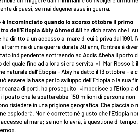
ttibile di infliggere danni immani e coinvolgere un num
ente di paesi, se mai degenerasse in guerra.
 è incominciato quando lo scorso ottobre il primo
tro dell’Etiopia Abiy Ahmed Ali
ha dichiarato che il s
 ha diritto a un accesso al mare di cui è priva dal 1991, l
, al termine di una guerra durata 30 anni, l’Eritrea è dive
tato indipendente sottraendo ad Addis Abeba il porto d
del quale fino ad allora si era servita. «Il Mar Rosso è i
e naturale dell’Etiopia – Abiy ha detto il 13 ottobre – e c
uò essere la base per lo sviluppo dell’Etiopia o la sua fi
ncanza di porti, ha proseguito, «impedisce all’Etiopia d
 il posto che le spetterebbe. 150 milioni di persone non
no risiedere in una prigione geografica. Che piaccia o n
one esploderà. Non è corretto né giusto che l’Etiopia no
 accesso al mare; se non lo avrà, è questione di tempo
remo».