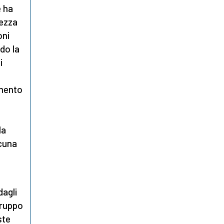
 ha
rezza
oni
ndo la
i
amento
la
lcuna
dagli
gruppo
ste