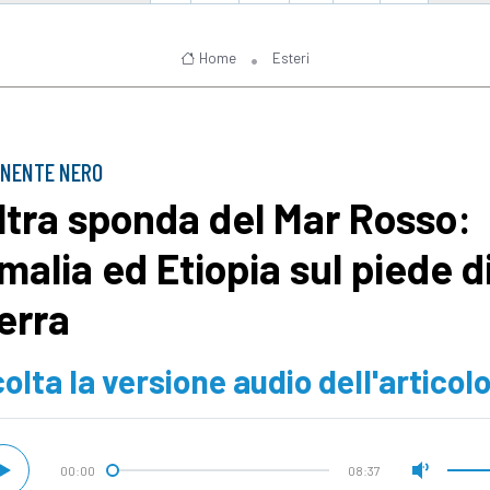
Home
Esteri
INENTE NERO
altra sponda del Mar Rosso:
malia ed Etiopia sul piede d
erra
olta la versione audio dell'articol
00:00
08:37