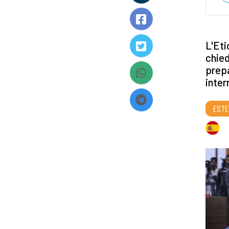
L'Eti
chied
prepa
inter
ESTE