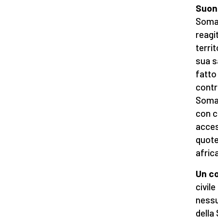
Suon
Somal
reagi
territ
sua s
fatto
contra
Somal
con c
acces
quote
afric
Un co
civil
nessu
della