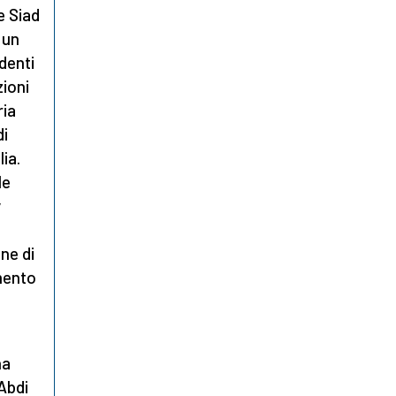
e Siad
 un
denti
zioni
ria
di
ia.
le
y
ne di
imento
na
Abdi