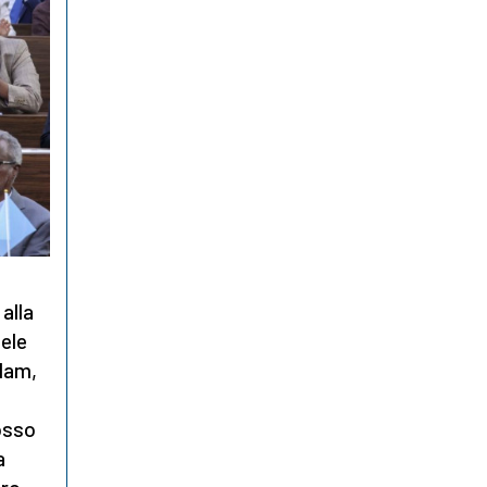
alla
aele
slam,
Rosso
a