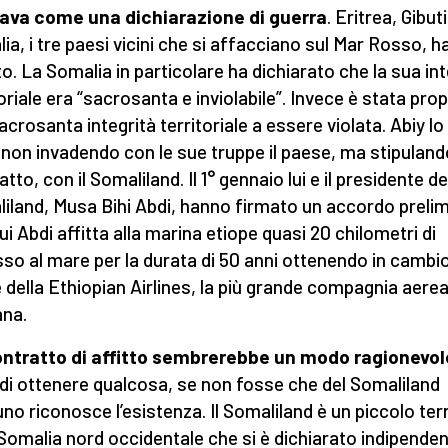
ava come una dichiarazione di guerra
. Eritrea, Gibuti
ia, i tre paesi vicini che si affacciano sul Mar Rosso, 
to. La Somalia in particolare ha dichiarato che la sua int
oriale era “sacrosanta e inviolabile”. Invece è stata prop
acrosanta integrità territoriale a essere violata. Abiy lo
 non invadendo con le sue truppe il paese, ma stipuland
tto, con il Somaliland. Il 1° gennaio lui e il presidente de
iland, Musa Bihi Abdi, hanno firmato un accordo preli
ui Abdi affitta alla marina etiope quasi 20 chilometri di
so al mare per la durata di 50 anni ottenendo in cambi
 della Ethiopian Airlines, la più grande compagnia aere
ana.
ntratto di affitto sembrerebbe un modo ragionevol
e di ottenere qualcosa, se non fosse che del Somaliland
no riconosce l’esistenza. Il Somaliland è un piccolo terr
 Somalia nord occidentale che si è dichiarato indipenden