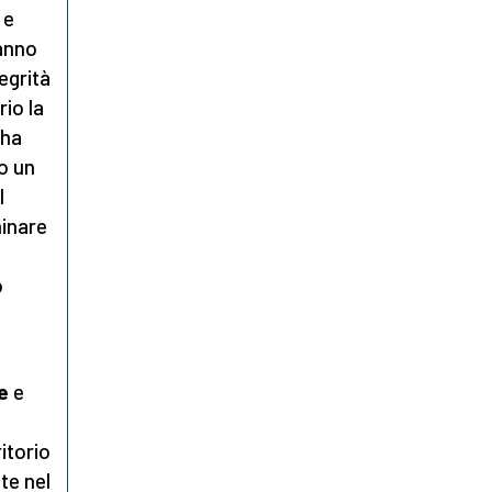
 e
hanno
egrità
rio la
 ha
o un
l
minare
o
a
e
e
itorio
te nel