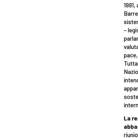
1991, 
Barre
siste
– leg
parla
valut
pace,
Tutta
Nazio
inten
appar
soste
inter
La r
abba
riuni