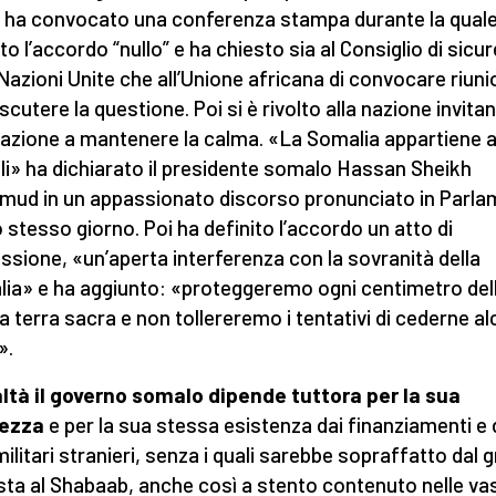
 ha convocato una conferenza stampa durante la quale
to l’accordo “nullo” e ha chiesto sia al Consiglio di sicu
 Nazioni Unite che all’Unione africana di convocare riuni
scutere la questione. Poi si è rivolto alla nazione invita
azione a mantenere la calma. «La Somalia appartiene a
i» ha dichiarato il presidente somalo Hassan Sheikh
ud in un appassionato discorso pronunciato in Parl
o stesso giorno. Poi ha definito l’accordo un atto di
ssione, «un’aperta interferenza con la sovranità della
ia» e ha aggiunto: «proteggeremo ogni centimetro del
a terra sacra e non tollereremo i tentativi di cederne a
».
altà il governo somalo dipende tuttora per la sua
rezza
e per la sua stessa esistenza dai finanziamenti e 
 militari stranieri, senza i quali sarebbe sopraffatto dal 
ista al Shabaab, anche così a stento contenuto nelle va