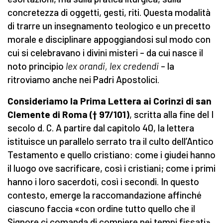
concretezza di oggetti, gesti, riti. Questa modalità
di trarre un insegnamento teologico e un precetto
morale e disciplinare appoggiandosi sul modo con
cui si celebravano i divini misteri – da cui nasce il
noto principio
lex orandi, lex credendi
– la
ritroviamo anche nei Padri Apostolici.
Consideriamo la Prima Lettera ai Corinzi di san
Clemente di Roma († 97/101)
, scritta alla fine del I
secolo d. C. A partire dal capitolo 40, la lettera
istituisce un parallelo serrato tra il culto dell’Antico
Testamento e quello cristiano: come i giudei hanno
il luogo ove sacrificare, così i cristiani; come i primi
hanno i loro sacerdoti, così i secondi. In questo
contesto, emerge la raccomandazione affinché
ciascuno faccia «con ordine tutto quello che il
Signore ci comanda di compiere nei tempi fissati»,