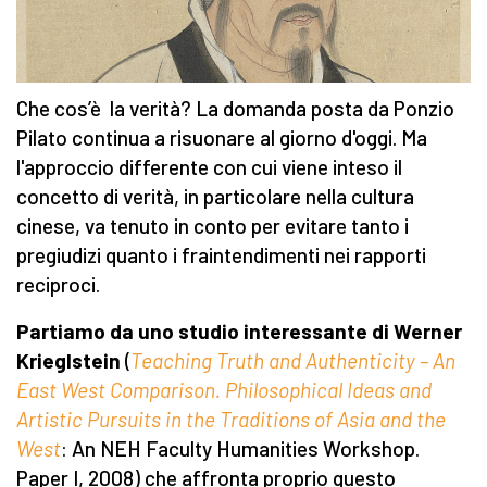
Che cos’è la verità? La domanda posta da Ponzio
Pilato continua a risuonare al giorno d'oggi. Ma
l'approccio differente con cui viene inteso il
concetto di verità, in particolare nella cultura
cinese, va tenuto in conto per evitare tanto i
pregiudizi quanto i fraintendimenti nei rapporti
reciproci.
Partiamo da uno studio interessante di Werner
Krieglstein
(
Teaching Truth and Authenticity – An
East West Comparison. Philosophical Ideas and
Artistic Pursuits in the Traditions of Asia and the
West
: An NEH Faculty Humanities Workshop.
Paper I, 2008) che affronta proprio questo