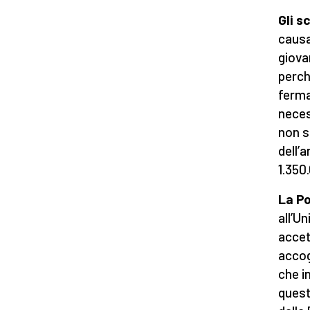
Gli s
causa
giova
perch
ferma
neces
non s
dell’
1.350
La Po
all’Un
accet
accogl
che i
quest