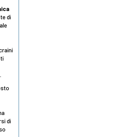
mica
te di
ale
craini
ti
.
esto
ma
si di
sso