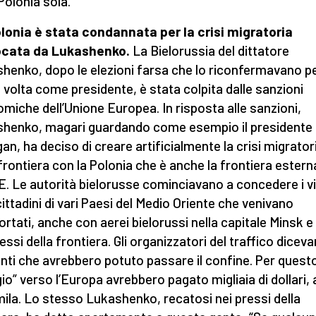
 Polonia sola.
lonia è stata condannata per la crisi migratoria
ocata da Lukashenko.
La Bielorussia del dittatore
henko, dopo le elezioni farsa che lo riconfermavano pe
 volta come presidente, è stata colpita dalle sanzioni
miche dell’Unione Europea. In risposta alle sanzioni,
henko, magari guardando come esempio il presidente 
an, ha deciso di creare artificialmente la crisi migrator
 frontiera con la Polonia che è anche la frontiera estern
UE. Le autorità bielorusse cominciavano a concedere i vi
 cittadini di vari Paesi del Medio Oriente che venivano
ortati, anche con aerei bielorussi nella capitale Minsk e
essi della frontiera. Gli organizzatori del traffico diceva
nti che avrebbero potuto passare il confine. Per quest
gio” verso l’Europa avrebbero pagato migliaia di dollari,
mila. Lo stesso Lukashenko, recatosi nei pressi della