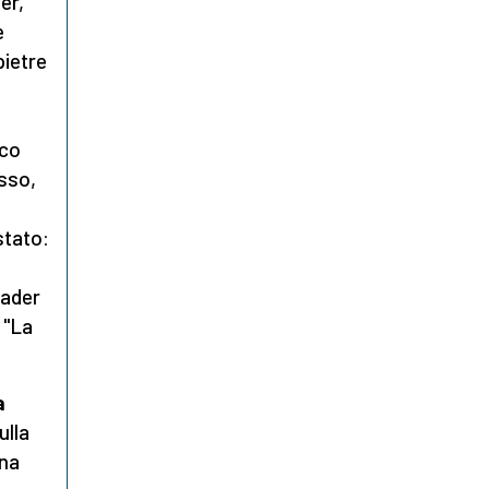
er,
e
pietre
ico
sso,
 stato:
eader
 "La
a
ulla
ina