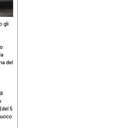
 gli
to
la
na del
l
di
o
(del 5
 fuoco