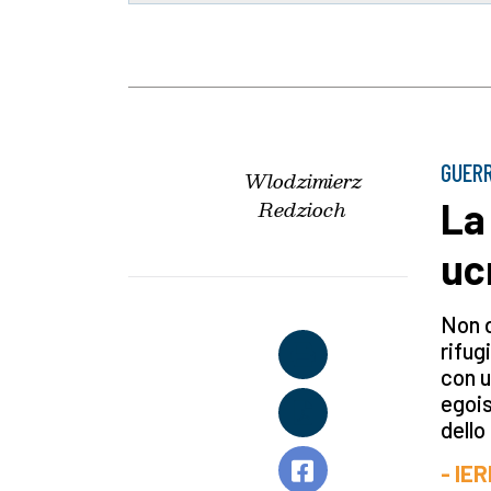
GUERR
Wlodzimierz
La 
Redzioch
ucr
Non d
rifug
con u
egois
dello
- IE