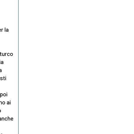
r la
turco
ia
a
sti
 poi
no ai
o
 anche