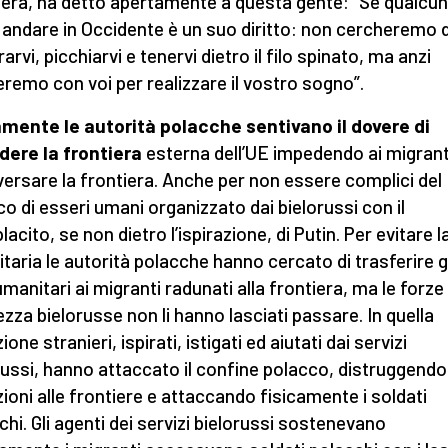
iera, ha detto apertamente a questa gente: “Se qualcu
 andare in Occidente è un suo diritto: non cercheremo d
arvi, picchiarvi e tenervi dietro il filo spinato, ma anzi
eremo con voi per realizzare il vostro sogno”.
mente le autorità polacche sentivano il dovere di
dere la frontiera
esterna dell’UE impedendo ai migranti
versare la frontiera. Anche per non essere complici del
ico di esseri umani organizzato dai bielorussi con il
acito, se non dietro l’ispirazione, di Putin. Per evitare la
taria le autorità polacche hanno cercato di trasferire g
umanitari ai migranti radunati alla frontiera, ma le forze 
ezza bielorusse non li hanno lasciati passare. In quella
ione stranieri, ispirati, istigati ed aiutati dai servizi
russi, hanno attaccato il confine polacco, distruggendo
zioni alle frontiere e attaccando fisicamente i soldati
chi. Gli agenti dei servizi bielorussi sostenevano