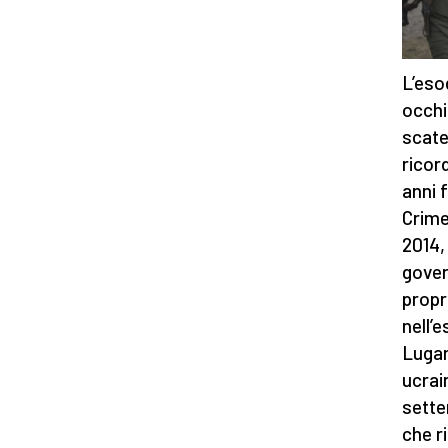
L’eso
occhi
scate
ricor
anni 
Crime
2014,
gover
propr
nell’
Lugan
ucrain
sette
che ri