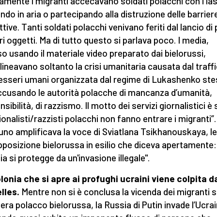
amente i migranti accecavano soldati polacchi con i las
ndo in aria o partecipando alla distruzione delle barrier
tive. Tanti soldati polacchi venivano feriti dal lancio di 
tri oggetti. Ma di tutto questo si parlava poco. I media,
o usando il materiale video preparato dai bielorussi,
lineavano soltanto la crisi umanitaria causata dal traff
 esseri umani organizzata dal regime di Lukashenko ste
cusando le autorità polacche di mancanza d’umanità,
nsibilità, di razzismo. Il motto dei servizi giornalistici è
zionalisti/razzisti polacchi non fanno entrare i migranti”.
no amplificava la voce di Sviatlana Tsikhanouskaya, l
opposizione bielorussa in esilio che diceva apertamente:
ia si protegge da un'invasione illegale".
lonia che si apre ai profughi ucraini viene colpita d
lles.
Mentre non si è conclusa la vicenda dei migranti s
iera polacco bielorussa, la Russia di Putin invade l’Ucra