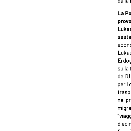
dalla
La Po
prov
Lukas
sesta
econo
Lukas
Erdog
sulla
dell’
per i
trasp
nei pr
migra
“viag
dieci