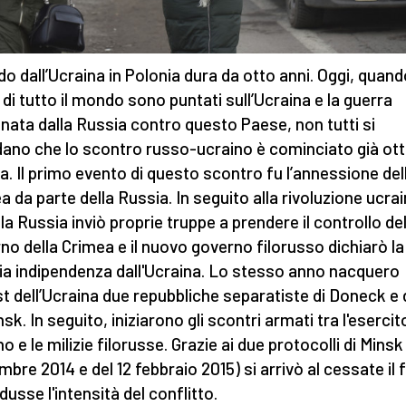
do dall’Ucraina in Polonia dura da otto anni. Oggi, quando
 di tutto il mondo sono puntati sull’Ucraina e la guerra
nata dalla Russia contro questo Paese, non tutti si
dano che lo scontro russo-ucraino è cominciato già ot
fa. Il primo evento di questo scontro fu l’annessione del
a da parte della Russia. In seguito alla rivoluzione ucrai
 la Russia inviò proprie truppe a prendere il controllo de
no della Crimea e il nuovo governo filorusso dichiarò la
ia indipendenza dall'Ucraina. Lo stesso anno nacquero
est dell’Ucraina due repubbliche separatiste di Doneck e 
sk. In seguito, iniziarono gli scontri armati tra l'esercit
o e le milizie filorusse. Grazie ai due protocolli di Minsk 
mbre 2014 e del 12 febbraio 2015) si arrivò al cessate il
dusse l'intensità del conflitto.