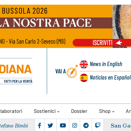
News
in English
VAI A
Noticias
en Español
llaboratori
Sostienici
Dossier
Shop
Ar
San Ga
tefano Bimbi