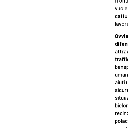
front
vuole
cattur
lavor
Ovvia
difen
attra
traff
benepl
umani
aiuti 
sicur
situaz
bielo
recin
polac