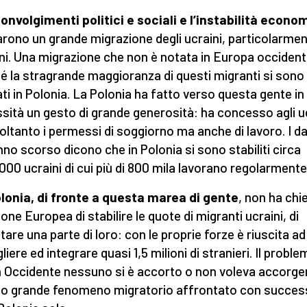
convolgimenti politici e sociali e l’instabilità econo
rono un grande migrazione degli ucraini, particolarmen
ni. Una migrazione che non è notata in Europa occident
é la stragrande maggioranza di questi migranti si sono
ti in Polonia. La Polonia ha fatto verso questa gente in
sità un gesto di grande generosità: ha concesso agli u
oltanto i permessi di soggiorno ma anche di lavoro. I da
anno scorso dicono che in Polonia si sono stabiliti circa
.000 ucraini di cui più di 800 mila lavorano regolarmente
lonia, di fronte a questa marea di gente
, non ha chi
ione Europea di stabilire le quote di migranti ucraini, di
tare una parte di loro: con le proprie forze è riuscita ad
iere ed integrare quasi 1,5 milioni di stranieri. Il proble
n Occidente nessuno si è accorto o non voleva accorger
o grande fenomeno migratorio affrontato con succe