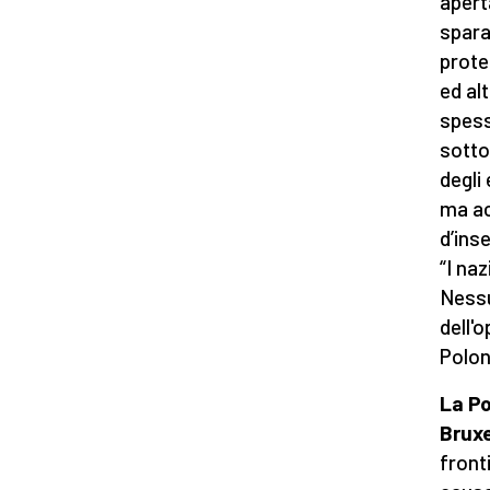
apert
spara
protet
ed al
spess
sotto
degli
ma ac
d’inse
“I na
Nessu
dell'
Polon
La Po
Bruxe
front