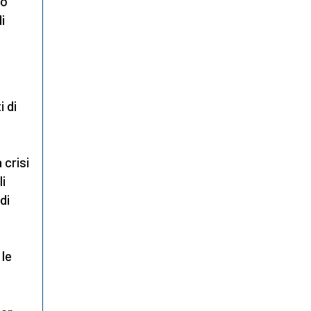
no
i
 di
 crisi
li
di
 le