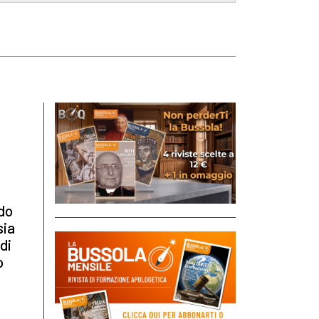
ndo
sia
di
o