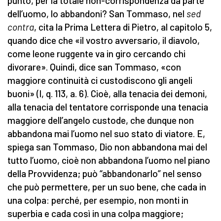
punto, per la totale non-corrispondenza da parte
dell’uomo, lo abbandoni? San Tommaso, nel
sed
contra
, cita la Prima Lettera di Pietro, al capitolo 5,
quando dice che «il vostro avversario, il diavolo,
come leone ruggente va in giro cercando chi
divorare». Quindi, dice san Tommaso, «con
maggiore continuità ci custodiscono gli angeli
buoni» (I, q. 113, a. 6). Cioè, alla tenacia dei demoni,
alla tenacia del tentatore corrisponde una tenacia
maggiore dell’angelo custode, che dunque non
abbandona mai l’uomo nel suo stato di viatore. E,
spiega san Tommaso, Dio non abbandona mai del
tutto l’uomo, cioè non abbandona l’uomo nel piano
della Provvidenza; può “abbandonarlo” nel senso
che può permettere, per un suo bene, che cada in
una colpa: perché, per esempio, non monti in
superbia e cada così in una colpa maggiore;