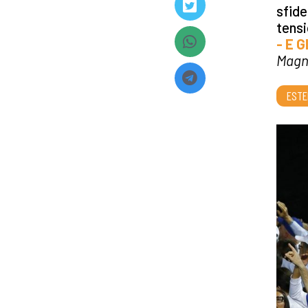
sfide
tensi
- E 
Magn
ESTE