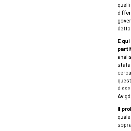
quell
diffe
gover
detta
E qui
parti
anali
stata
cerca
quest
disse
Avig
Il pr
quale
sopr