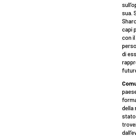
sull’
sua. 
Sharo
capi p
con i
perso
di es
rappr
futur
Comu
paese
forma
della
stato
trove
dall’e