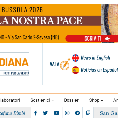
News
in English
VAI A
Noticias
en Español
llaboratori
Sostienici
Dossier
Shop
Ar
San Ga
tefano Bimbi