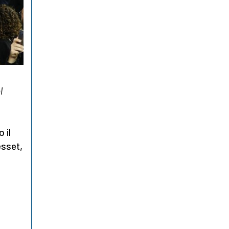
l
 il
esset,