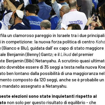
ofila un clamoroso pareggio in Israele tra i due principali
ti in competizione: la nuova forza politica di centro
Kaho
n
(Bianco e Blu), guidata dall’ ex capo di stato maggiore
ale Benjamin (Benny) Gantz; e il
Likud
del premier
te Benjamin (Bibi) Netanyahu. A scrutinio quasi ultimato
tato dovrebbe essere di 35 seggi a testa nella nuova Kn
tato ben lontano dalla possibilità di una maggioranza nel
mento composto da 120 seggi, anche se è probabile un
o mandato assegnato a Netanyahu.
este elezioni sono state inquietanti rispetto al
ato
non solo per questo risultato di equilibrio - che