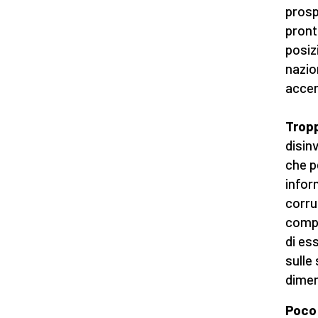
prosp
pront
posiz
nazio
accen
Tropp
disin
che p
infor
corru
compe
di ess
sulle
diment
Poco 