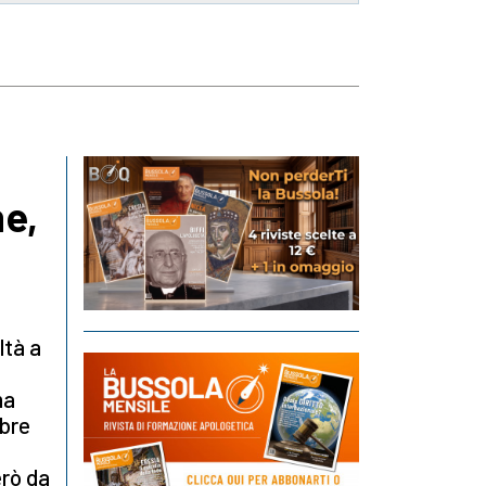
ne,
ltà a
ma
mbre
rò da