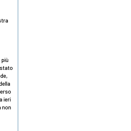
stra
 più
 stato
ode,
della
verso
a ieri
a non