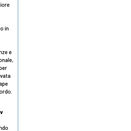
liore
o in
enze e
onale,
per
ivata
Cape
ordo.
iv
endo