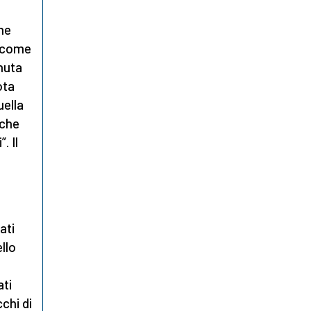
ome
o come
enuta
ota
uella
“che
. Il
ati
llo
ati
cchi di