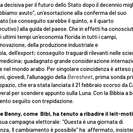
ra decisiva per il futuro dello Stato dopo il decennio mig
bbiamo avuto”, un’esortazione alla conferma del suo
to (se conseguito sarebbe il quinto, e il quarto
cutivo) alla guida del paese. Che in effetti ha conosciut
i ultimi tempi un’economia florida in tutti i campi,
innovazione, della produzione industriale e
ola, dell’export; conseguito traguardi rilevanti nelle sci
 medicina; guadagnato grande considerazione internazi
e nel mondo arabo. Per singolare coincidenza è atteso 
i, giovedì, l’allunaggio della
Beresheet
, prima sonda pr
 spazio, che era stata lanciata il 21 febbraio scorso da 
eral per scendere appunto sulla Luna. Con la Bibbia a b
ento seguito con trepidazione.
 Benny, come Bibi, ha tenuto a ribadire il leit-mot
 sua campagna elettorale: “Questa è una giornata di
nza, Il cambiamento è possibile” ha affermato, insist