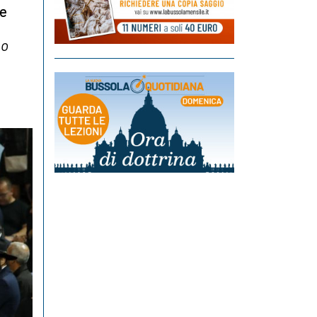
le
no