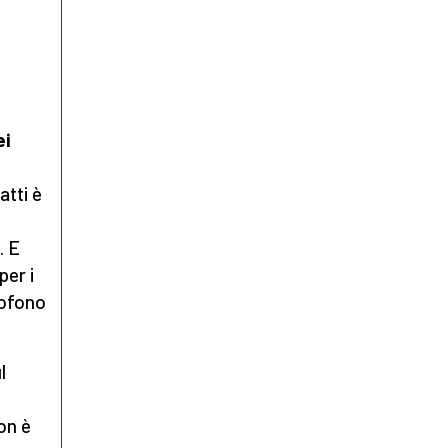
ei
fatti è
. E
per i
sofono
l
on è