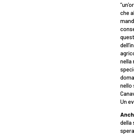
“un’o
che a
manda
conse
quest
dell’
agric
nella
speci
doman
nello
Canav
Un ev
Anche
della
spera