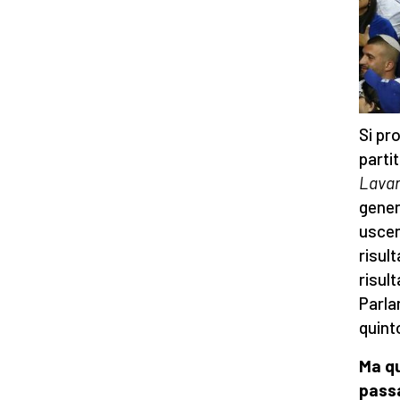
Si pr
parti
Lava
gener
uscen
risul
risul
Parla
quint
Ma qu
pass