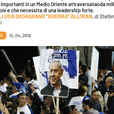
 importanti in un Medio Oriente attraversataoda mil
oni e che necessita di una leadership forte.
GLI USA DICHIARANO "GUERRA" ALL'IRAN
,
di Stefa
i
RI
10_04_2019