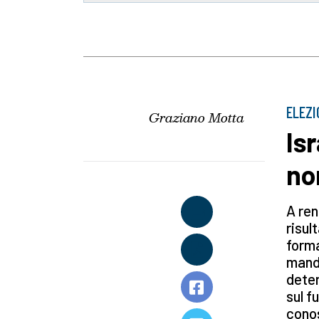
ELEZI
Graziano Motta
Is
no
A ren
risul
forma
manda
deter
sul f
cono