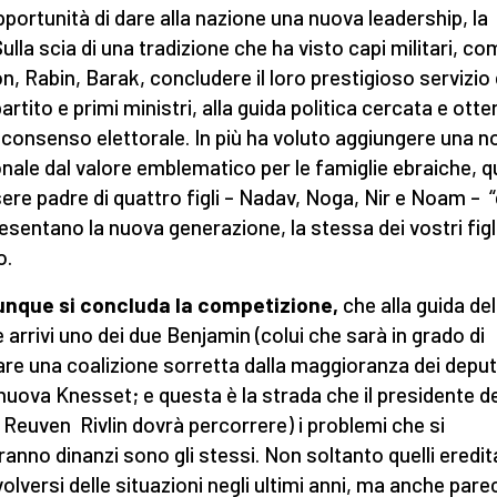
opportunità di dare alla nazione una nuova leadership, la
Sulla scia di una tradizione che ha visto capi militari, c
n, Rabin, Barak, concludere il loro prestigioso servizi
artito e primi ministri, alla guida politica cercata e ott
l consenso elettorale. In più ha voluto aggiungere una n
nale dal valore emblematico per le famiglie ebraiche, q
sere padre di quattro figli – Nadav, Noga, Nir e Noam – 
esentano la nuova generazione, la stessa dei vostri figli”
o.
nque si concluda la competizione,
che alla guida del
 arrivi uno dei due Benjamin (colui che sarà in grado di
re una coalizione sorretta dalla maggioranza dei deput
 nuova Knesset; e questa è la strada che il presidente de
 Reuven Rivlin dovrà percorrere) i problemi che si
ranno dinanzi sono gli stessi. Non soltanto quelli eredit
volversi delle situazioni negli ultimi anni, ma anche pare