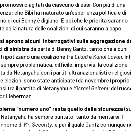
i promossi o agitati da ciascuno di essi. Con più di una
renza: che Bibi ha maturato un’esperienza politica e di
no di cui Benny è digiuno. E poi che le priorità saranno
te dalla natura delle coalizioni di cui saranno a capo.
 si aprono alcuni interrogativi sulla aggregazione d
ti di sinistra
da parte di Benny Gantz, tanto che alcuni
sti ipotizzano una coalizione tra
Likud
e
Kahol Lavan
. In
 sempre problematica, difficile, impervia, la coalizione
ta da Netanyahu con i partiti ultranazionalisti e religiosi
e elezioni sono state anticipate (da novembre) proprio 
nsi tra il partito di Netanyahu e
Yisrael Beitenu
del rus
dor Lieberman
oblema “numero uno” resta quello della sicurezza
(su
 Netanyahu ha sempre puntato, tanto da meritarsi il
annome di
Mr. Security
, e per il quale Gantz comunque n