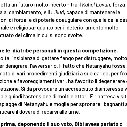
etta un futuro molto incerto - tra il
Kahol Lavan,
forza
a al cambiamento, e il
Likud
, capace di mantenere le
ioni di forza, e di poterle coaugulare con quelle della de
nale e religiosa; quanto per il deterioramento molto
tuato del clima in cui si sono svolte.
e le diatribe personali in questa competizione,
volta l’insipienza di gettare fango per distruggere, molto
er denigrare, l’avversario. Il fatto che Netanyahu fosse
mato di vari procedimenti giudiziari a suo carico, per fr
zione e favoreggiamenti vari, ha favorito il degenerare 
tizione. Sì da provocare un accresciuto disinteresse 
a e quindi l’astensione di molti elettori. E l’inattesa visit
 spiagge di Netanyahu e moglie per spronare i bagnanti 
icare il dovere di recarsi alle urne.
prima, deponendo il suo voto, Bibi aveva parlato
di