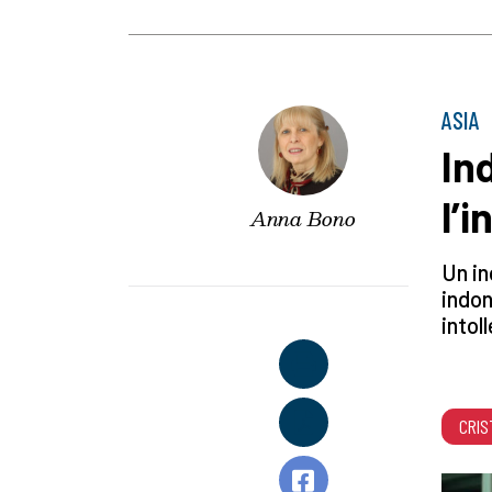
ASIA
In
l’i
Anna Bono
Un in
indon
intol
CRIS