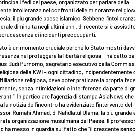
principali fedi del paese, organizzato per parlare della
ente intolleranza nei confronti delle minoranze religios
esia, il più grande paese islamico. Sebbene l'intolleranz
erale diminuita negli ultimi anni, di recente si è assistit
ecrudescenza di incidenti preoccupanti.
to è un momento cruciale perché lo Stato mostri davv
resenza nel proteggere la libertà religiosa – ha detto p
ius Budi Purnomo, segretario esecutivo della Commiss
religiosa della KWI – ogni cittadino, indipendentemente 
ffiliazione religiosa, deve poter praticare la propria fed
amente, senza intimidazioni o interferenze da parte di g
leranti”. In particolare l’agenzia di stampa AsiaNews che
a la notizia dell’incontro ha evidenziato l’intervento del
ssor Rumahi Ahmad, di Nahdlatul Ulama, la più grande 
ata organizzazione musulmana del Paese. Il professo
 ha messo in guardia sul fatto che “il crescente senso