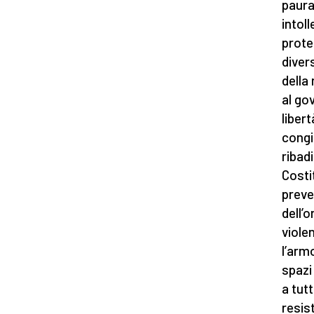
paura
intol
prote
diver
della
al go
liber
congi
ribadi
Costi
preven
dell’o
viole
l’arm
spazi
a tutt
resis