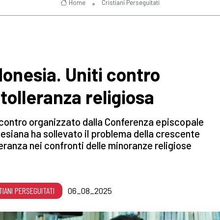
Home
Cristiani Perseguitati
donesia. Uniti contro
ntolleranza religiosa
contro organizzato dalla Conferenza episcopale
esiana ha sollevato il problema della crescente
leranza nei confronti delle minoranze religiose
TIANI PERSEGUITATI
06_08_2025