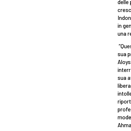
delle 
cresc
Indon
in gen
una r
“Ques
sua p
Aloys
inter
sua a
liber
intol
riport
profe
moder
Ahmad