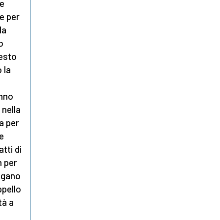
re
te per
la
o
iesto
 la
anno
 nella
a per
ze
tti di
m per
angano
ppello
tà a