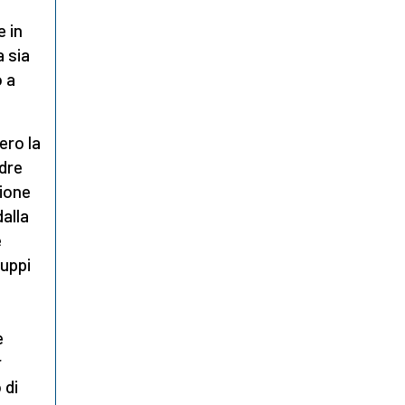
e in
a sia
o a
ero la
adre
ione
dalla
e
ruppi
e
r
 di