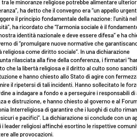
 tra le minoranze religiose potrebbe alimentare ulterio
leranza”, ha detto che il convegno era “un appello urgen
ggere il principio fondamentale della nazione: l’unità nel
sità”, ha ricordato che “l’armonia sociale è il fondament
 nostra identità nazionale e deve essere difesa” e ha ch
verno di “promulgare nuove normative che garantiscano
tà religiosa come diritto sociale”. In una dichiarazione
unta rilasciata alla fine della conferenza, i firmatari “h
to che la libertà religiosa e il diritto al culto sono sanciti
tuzione e hanno chiesto allo Stato di agire con fermezz
ire il ripetersi di tali incidenti. Hanno sollecitato le for
rdine a indagare a fondo e a perseguire i responsabili di a
nza e distruzione, e hanno chiesto al governo e al Foru
onia Interreligiosa di garantire che i luoghi di culto rim
 sicuri e pacifici”. La dichiarazione si conclude con un a
i i leader religiosi affinché esortino le rispettive comuni
tere alle provocazioni.