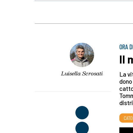
ORA D
Il 
Luisella Scrosati
La vi
dono 
catto
Tomma
distr
CATE