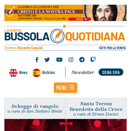
Newsletter
News
Noticias
DONA ORA
MENU
Santa Teresa
Schegge di vangelo
Benedetta della Croce
a cura di don Stefano Bimbi
a cura di Ermes Dovico