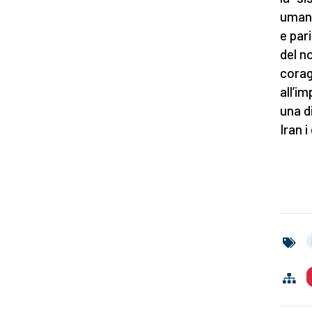
umani”
e par
del n
corag
all’i
una di
Iran i