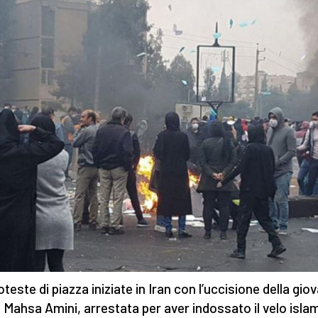
oteste di piazza iniziate in Iran con l’uccisione della gio
 Mahsa Amini, arrestata per aver indossato il velo isla