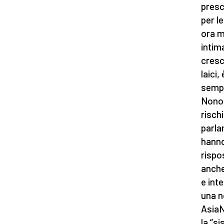
presc
per l
ora m
intim
cresce
laici,
sempr
Nonos
risch
parla
hanno 
rispo
anche
e inte
una n
AsiaN
la “si