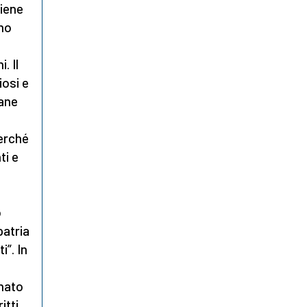
tiene
rno
. Il
iosi e
mane
perché
ti e
o
patria
i”. In
nnato
itti