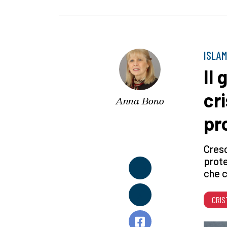
ISLAM
Il
cri
Anna Bono
pr
Cresc
prote
che c
CRIS