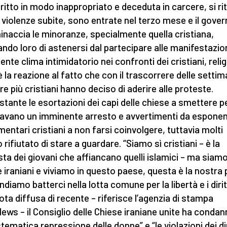
ritto in modo inappropriato e deceduta in carcere, si ri
e violenze subite, sono entrate nel terzo mese e il gove
inaccia le minoranze, specialmente quella cristiana,
ando loro di astenersi dal partecipare alle manifestazioni
nte clima intimidatorio nei confronti dei cristiani, relig
 è la reazione al fatto che con il trascorrere delle setti
e più cristiani hanno deciso di aderire alle proteste.
tante le esortazioni dei capi delle chiese a smettere 
iavano un imminente arresto e avvertimenti da esponen
mentari cristiani a non farsi coinvolgere, tuttavia molti
rifiutato di stare a guardare. “Siamo sì cristiani – è la
sta dei giovani che affiancano quelli islamici – ma siam
 iraniani e viviamo in questo paese, questa è la nostra 
ndiamo batterci nella lotta comune per la libertà e i diritt
ota diffusa di recente – riferisce l’agenzia di stampa
ews – il Consiglio delle Chiese iraniane unite ha conda
stematica repressione delle donne” e “le violazioni dei dir