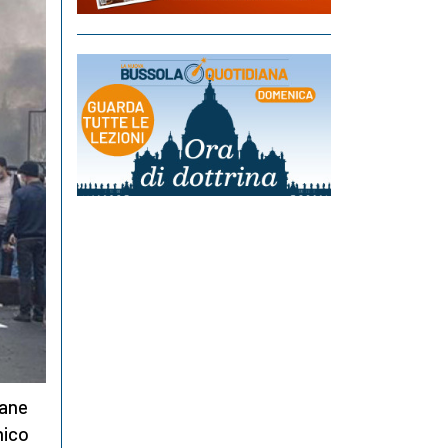
vane
mico