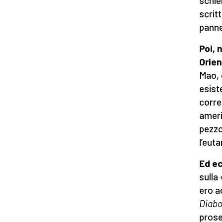
schie
scrit
pannel
Poi, 
Orie
Mao, d
esiste
corre
ameri
pezzo
l’euta
Ed ec
sulla
ero a
Diabo
prose