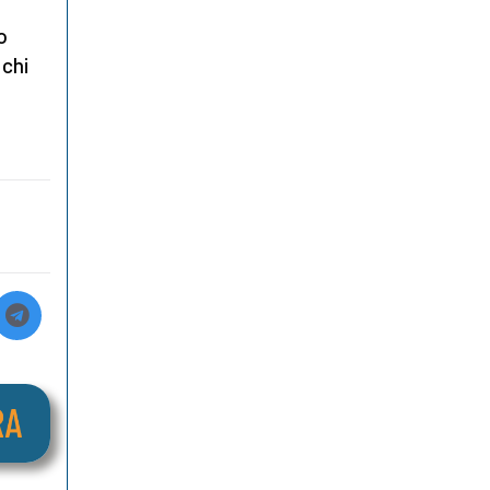
o
 chi