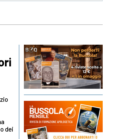
ori
izio
na
o dei