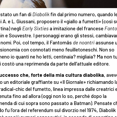
stato un fan di
Diabolik
fin dal primo numero, quando l
i A. e L. Giussani, proposero il «giallo a fumetti» (così s
tina) negli
Early Sixties
a imitazione del francese
Fant
lain e Souvestre. I personaggi erano gli stessi, cambiav
i nomi. Poi, col tempo, il Fantomâs
de noantri
assunse 
isionomia con connotati meno feuilletoneschi. Non so
no io quanti ne ho letti, centinaia? migliaia? Ma non tut
i costò una reprimenda da parte dell’attuale editore.
uccesso che, forte della mia cultura diabolika
, avev
to un editoriale graffiante su «Il Giornale» richiamando l
 radical-chic del fumetto, linea impressa dalle creatrici 
nuta fino ad allora (oggi non lo so, perché dopo la
menda di cui sopra sono passato a Batman). Pensate c
o fu l’ora del referendum sul divorzio nel 1974, Diabolik 