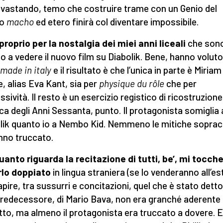
evastando, temo che costruire trame con un Genio del
to
macho
ed etero finirà col diventare impossibile.
proprio per la nostalgia dei miei anni liceali
che son
o a vedere il nuovo film su Diabolik. Bene, hanno voluto
made in italy
e il risultato è che l’unica in parte è Miriam
, alias Eva Kant, sia per
physique du rôle
che per
ssività. Il resto è un esercizio registico di ricostruzione
ca degli Anni Sessanta, punto. Il protagonista somiglia 
lik quanto io a Nembo Kid. Nemmeno le mitiche sopracc
anno truccato.
uanto riguarda la recitazione di tutti, be’, mi tocch
rlo doppiato
in lingua straniera (se lo venderanno all’es
pire, tra sussurri e concitazioni, quel che è stato detto.
predecessore, di Mario Bava, non era granché aderente 
to, ma almeno il protagonista era truccato a dovere. E