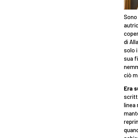
Sono 
autric
coper
di Al
solo 
sua f
nemme
ciò m
Era s
scrit
linea
mante
repri
quand