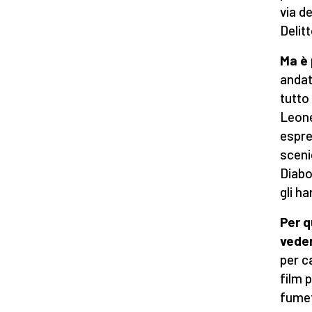
via d
Delit
Ma è 
andat
tutto
Leone
espre
sceni
Diabo
gli h
Per q
vede
per ca
film 
fumet