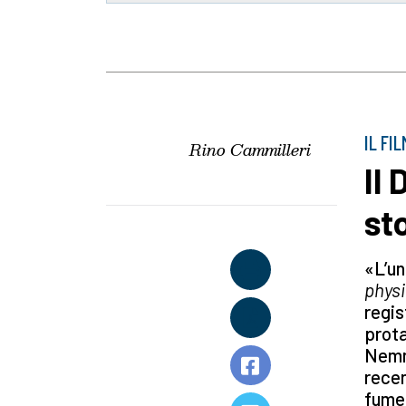
IL FIL
Rino Cammilleri
Il 
sto
«L’un
physi
regis
prota
Nemme
recen
fumet