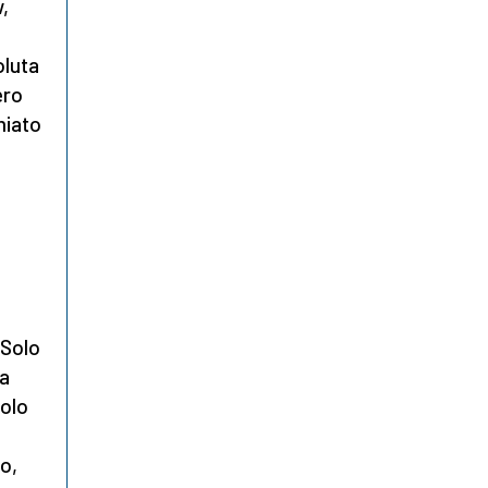
,
oluta
ero
miato
 Solo
da
Solo
ro,