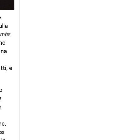
e
ulla
omâs
ano
una
ti, e
o
a
e
he,
si