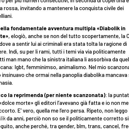
rò per più numeri consecutivi, in seconda di copertina e
ta rossa, invitando a mantenere la conquista civile dei
liani.
nella fondamentale avventura multipla «Diabolik in
nte»
, elogiò, anche se non del tutto scopertamente, la C
ove a sentir lui ai criminali era stata tolta la ragione di
re. Indi, su per li rami, tutti i temi via via politicamente
tti man mano che la sinistra italiana li assorbiva da quel
cana: lgbt, femminimso, animalismo. Nel mio scanzon
 insinuavo che ormai nella panoplia diabolika mancava
nasia.
co la reprimenda (per niente scanzonata)
: la punta
 «dolce morte» gli editori l’avevano già fatta e io non me
ccorto. E’ vero, quella me l’ero persa. Ripeto, non leggo 
lik
da anni, perciò non so se il politicamente corretto s
guito, anche perché, tra gender, blm, trans, cancel, fre