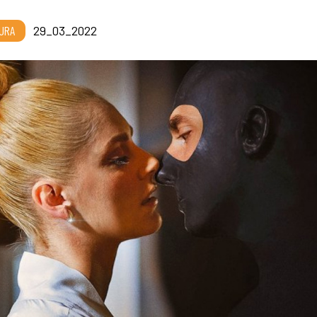
URA
29_03_2022