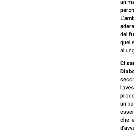
un ma
perch
L’amb
adere
del f
quelle
allung
Ci sa
Diabo
secon
l’ave
prodo
un pa
essere
che l
d’avv