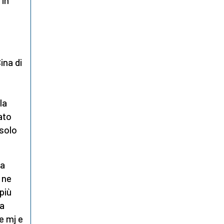
 in
ina di
la
ato
 solo
ta
 ne
più
ia
e mj e