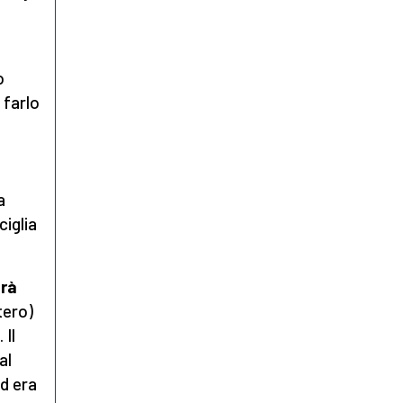
o
 farlo
a
iglia
erà
tero)
 Il
al
d era