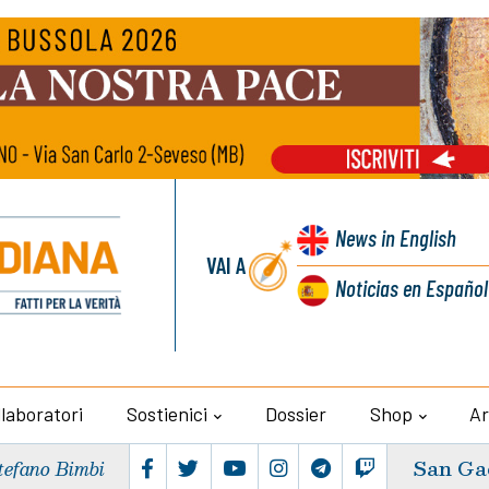
News
in English
VAI A
Noticias
en Español
llaboratori
Sostienici
Dossier
Shop
Ar
San Ga
tefano Bimbi