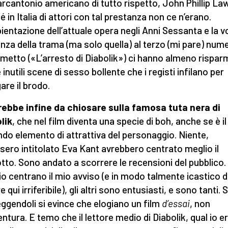
rcantonio americano di tutto rispetto, John Phillip Law
é in Italia di attori con tal prestanza non ce n’erano.
ientazione dell’attuale opera negli Anni Sessanta e la v
nza della trama (ma solo quella) al terzo (mi pare) num
umetto («L’arresto di Diabolik») ci hanno almeno rispar
 inutili scene di sesso bollente che i registi infilano per
are il brodo.
rebbe infine da chiosare sulla famosa tuta nera di
lik
, che nel film diventa una specie di boh, anche se è il
do elemento di attrattiva del personaggio. Niente,
ssero intitolato Eva Kant avrebbero centrato meglio il
tto. Sono andato a scorrere le recensioni del pubblico.
io centrano il mio avviso (e in modo talmente icastico 
 qui irriferibile), gli altri sono entusiasti, e sono tanti. 
eggendoli si evince che elogiano un film
d’essai
, non
entura. E temo che il lettore medio di Diabolik, qual io e