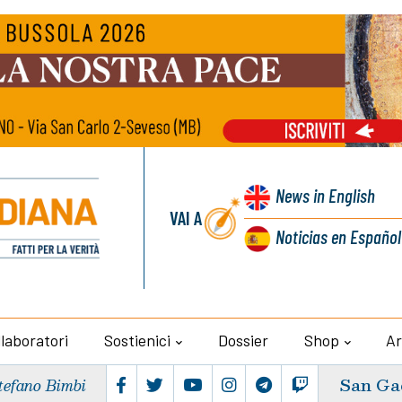
News
in English
VAI A
Noticias
en Español
llaboratori
Sostienici
Dossier
Shop
Ar
San Ga
tefano Bimbi