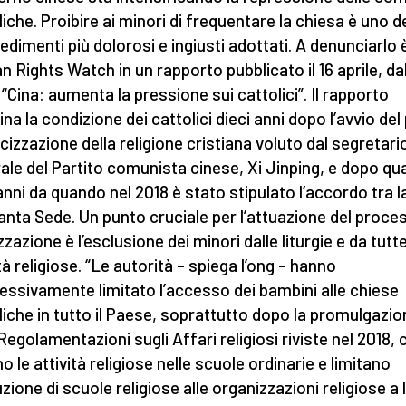
liche. Proibire ai minori di frequentare la chiesa è uno d
edimenti più dolorosi e ingiusti adottati. A denunciarlo è
 Rights Watch in un rapporto pubblicato il 16 aprile, da
 “Cina: aumenta la pressione sui cattolici”. Il rapporto
na la condizione dei cattolici dieci anni dopo l’avvio del
icizzazione della religione cristiana voluto dal segretari
ale del Partito comunista cinese, Xi Jinping, e dopo qu
anni da quando nel 2018 è stato stipulato l’accordo tra l
Santa Sede. Un punto cruciale per l’attuazione del proce
zzazione è l’esclusione dei minori dalle liturgie e da tutte
tà religiose. “Le autorità – spiega l’ong – hanno
essivamente limitato l’accesso dei bambini alle chiese
liche in tutto il Paese, soprattutto dopo la promulgazio
 Regolamentazioni sugli Affari religiosi riviste nel 2018, 
o le attività religiose nelle scuole ordinarie e limitano
tuzione di scuole religiose alle organizzazioni religiose a l