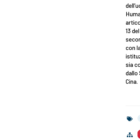
dell’
Human
artico
13 del
secon
con la
istitu
sia c
dallo
Cina.