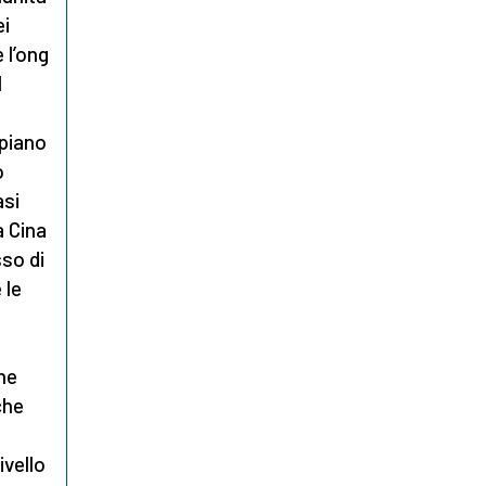
ei
 l’ong
l
 piano
o
asi
a Cina
sso di
 le
ne
che
ivello