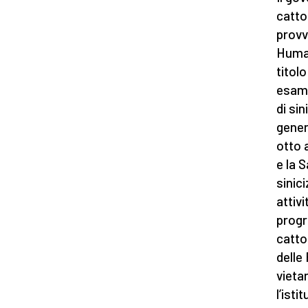
catto
provv
Human
titolo
esami
di sin
gener
otto 
e la 
sinici
attivi
progr
catto
delle
vietan
l’isti