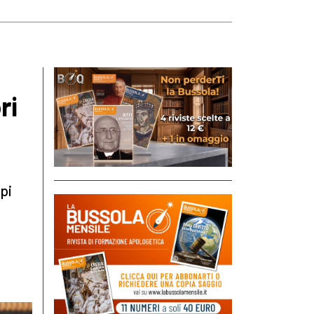
ri
pi