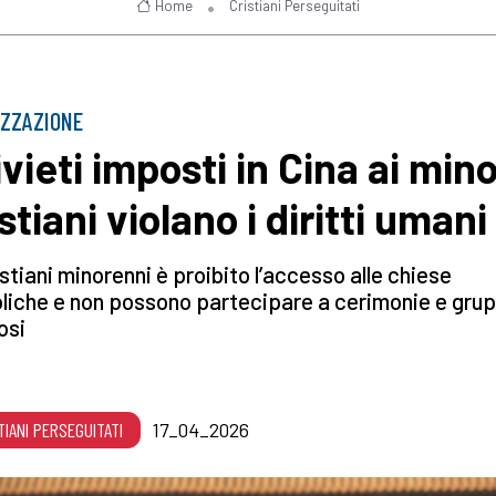
Home
Cristiani Perseguitati
IZZAZIONE
ivieti imposti in Cina ai mino
stiani violano i diritti umani
istiani minorenni è proibito l’accesso alle chiese
liche e non possono partecipare a cerimonie e grup
osi
TIANI PERSEGUITATI
17_04_2026