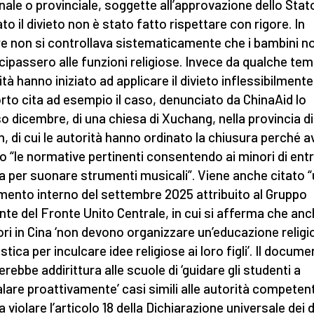
nale o provinciale, soggette all’approvazione dello Stato
to il divieto non è stato fatto rispettare con rigore. In
e non si controllava sistematicamente che i bambini n
cipassero alle funzioni religiose. Invece da qualche tem
tà hanno iniziato ad applicare il divieto inflessibilmente.
rto cita ad esempio il caso, denunciato da ChinaAid lo
o dicembre, di una chiesa di Xuchang, nella provincia di
, di cui le autorità hanno ordinato la chiusura perché 
to “le normative pertinenti consentendo ai minori di entr
a per suonare strumenti musicali”. Viene anche citato 
ento interno del settembre 2025 attribuito al Gruppo
ente del Fronte Unito Centrale, in cui si afferma che anc
ori in Cina ‘non devono organizzare un’educazione religi
tica per inculcare idee religiose ai loro figli’. Il docum
rebbe addirittura alle scuole di ‘guidare gli studenti a
lare proattivamente’ casi simili alle autorità competent
a violare l’articolo 18 della Dichiarazione universale dei di