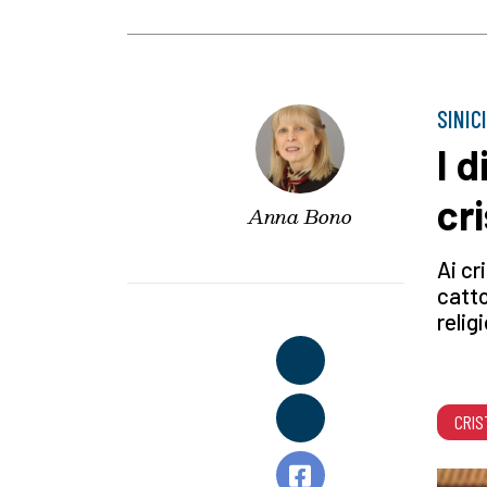
SINIC
I d
cri
Anna Bono
Ai cr
catto
religi
CRIS