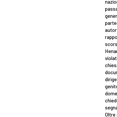
nazio
passa
gener
parte
autori
rappo
scors
Henan
viola
chies
docum
dirig
genit
domes
chiede
segna
Oltre 