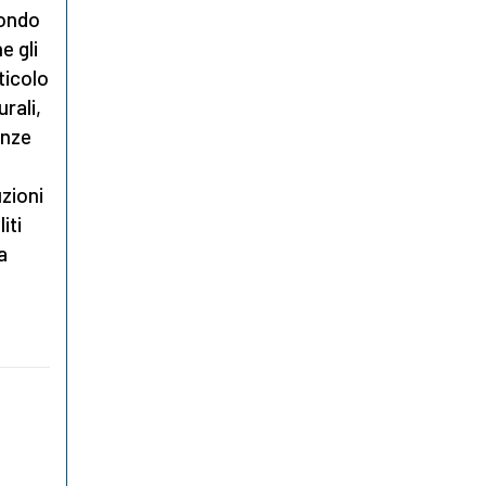
condo
e gli
rticolo
urali,
enze
uzioni
iti
a