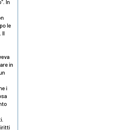
”. In
on
po le
 Il
aveva
are in
“un
he i
osa
ento
i.
ritti