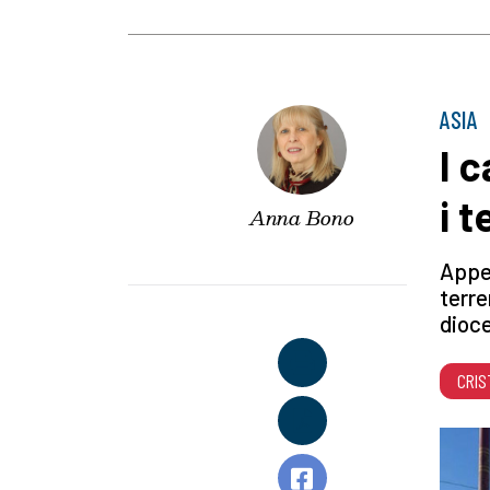
ASIA
I c
i 
Anna Bono
Appel
terre
dioce
CRIS