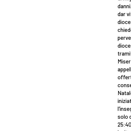
danni
dar vi
dioces
chied
perve
dioce
trami
Miser
appel
offer
conse
Natal
inizi
l'ins
solo d
25:40