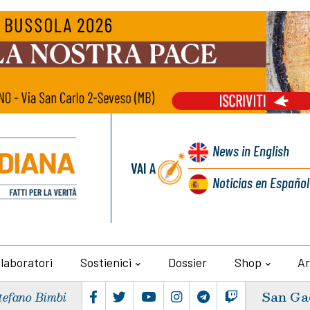
News
in English
VAI A
Noticias
en Español
llaboratori
Sostienici
Dossier
Shop
Ar
San Ga
tefano Bimbi