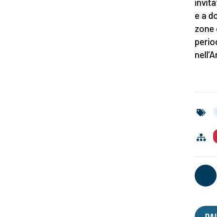
invita
e a d
zone 
period
nell’A