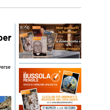
 per
iverse