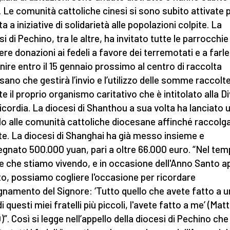
. Le comunità cattoliche cinesi si sono subito attivate 
ta a iniziative di solidarietà alle popolazioni colpite. La
i di Pechino, tra le altre, ha invitato tutte le parrocchie
ere donazioni ai fedeli a favore dei terremotati e a farle
nire entro il 15 gennaio prossimo al centro di raccolta
sano che gestirà l’invio e l’utilizzo delle somme raccolt
te il proprio organismo caritativo che è intitolato alla D
icordia. La diocesi di Shanthou a sua volta ha lanciato 
lo alle comunità cattoliche diocesane affinché raccolg
te. La diocesi di Shanghai ha già messo insieme e
gnato 500.000 yuan, pari a oltre 66.000 euro. “Nel tem
e che stiamo vivendo, e in occasione dell'Anno Santo 
ato, possiamo cogliere l'occasione per ricordare
egnamento del Signore: ‘Tutto quello che avete fatto a 
i questi miei fratelli più piccoli, l'avete fatto a me’ (Mat
)”. Così si legge nell’appello della diocesi di Pechino che