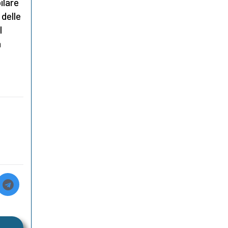
ilare
delle
l
a