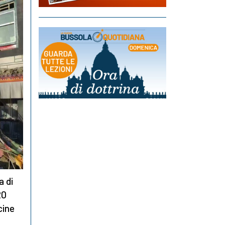
a di
20
cine