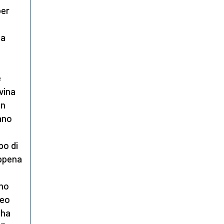
per
 a
e
ivina
un
ano
po di
appena
uno
teo
 ha