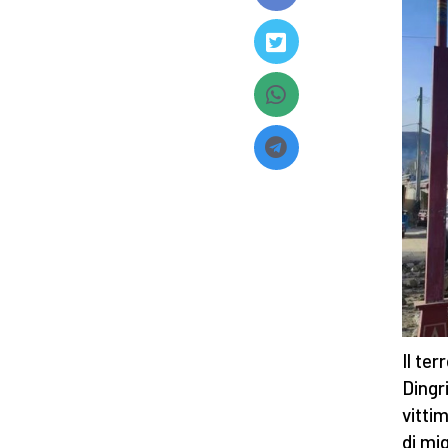
Il te
Dingri
vittim
di mi