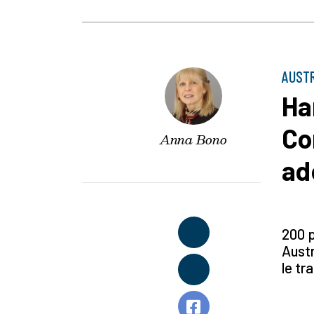
AUSTR
Ha
Co
Anna Bono
ad
200 p
Austr
le tr