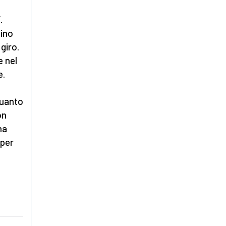
.
tino
giro.
e nel
e.
quanto
on
ha
 per