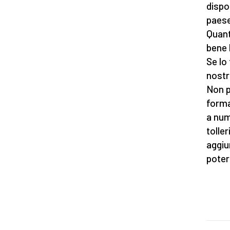
dispo
paese
Quanto
bene 
Se lo
nostr
Non p
forma
a num
tolle
aggiu
poter