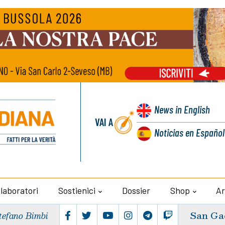
News
in English
VAI A
Noticias
en Español
llaboratori
Sostienici
Dossier
Shop
Ar
San Ga
tefano Bimbi