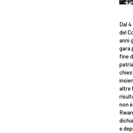
Dal 4 
del C
anni g
gara p
fine 
patri
chies
insie
altre
risult
non è
Rwand
dichi
e dep