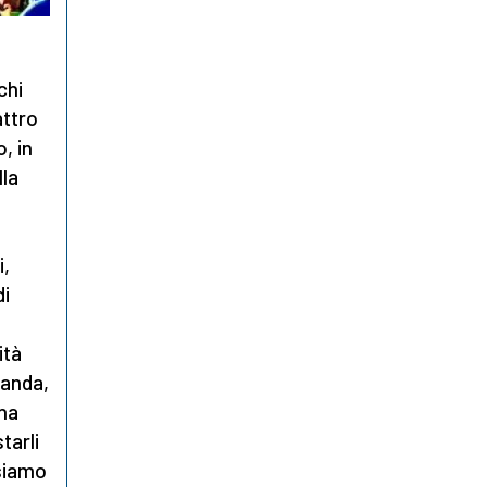
chi
attro
, in
lla
i,
di
ità
ganda,
 ha
tarli
 siamo