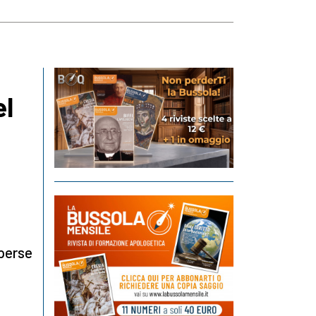
el
 perse