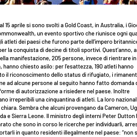
al 15 aprile si sono svolti a Gold Coast, in Australia, i Gio
ommonwealth, un evento sportivo che riunisce ogni qu
li atleti dei paesi che furono parte dell’impero britannico
er la conquista di decine di titoli sportivi. Quest’anno, a
della manifestazione, 205 persone, invece di rientrare in
a, hanno chiesto asilo: per l’esattezza, 190 atleti hanno
to il riconoscimento dello status di rifugiato, i rimanent
me ad alcune persone al seguito hanno fatto domanda 
 forme di autorizzazione a risiedere nel paese. Inoltre
ano irreperibili una cinquantina di atleti. La loro nazional
 chiara. Sembra che alcuni provengano da Cameron, U
a e Sierra Leone. Il ministro degli interni Peter Dutton
arato che sono in corso le ricerche per individuarli, arres
ortarli in quanto residenti illegalmente nel paese: “non