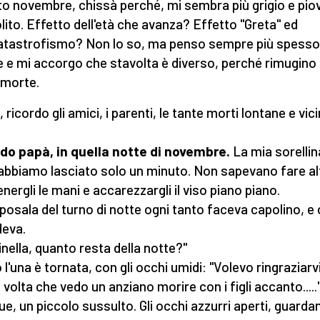
o novembre, chissà perché, mi sembra più grigio e pi
olito. Effetto dell'età che avanza? Effetto "Greta" ed
tastrofismo? Non lo so, ma penso sempre più spesso 
 e mi accorgo che stavolta è diverso, perché rimugino 
 morte.
 ricordo gli amici, i parenti, le tante morti lontane e vici
do papà, in quella notte di novembre.
La mia sorellin
'abbiamo lasciato solo un minuto. Non sapevano fare al
energli le mani e accarezzargli il viso piano piano.
posala del turno di notte ogni tanto faceva capolino, e 
deva.
inella, quanto resta della notte?"
l'una è tornata, con gli occhi umidi: "Volevo ringraziarvi
 volta che vedo un anziano morire con i figli accanto.....
due, un piccolo sussulto. Gli occhi azzurri aperti, guard