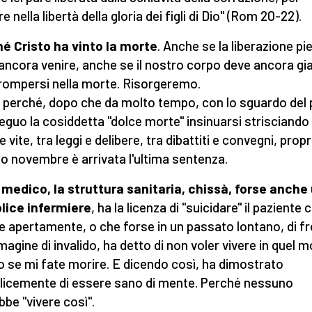
e nella libertà della gloria dei figli di Dio" (Rom 20-22).
é Cristo ha vinto la morte
. Anche se la liberazione pi
ancora venire, anche se il nostro corpo deve ancora gi
rompersi nella morte. Risorgeremo.
, perché, dopo che da molto tempo, con lo sguardo del 
 seguo la cosiddetta "dolce morte" insinuarsi strisciando 
 vite, tra leggi e delibere, tra dibattiti e convegni, propr
o novembre è arrivata l'ultima sentenza.
l medico, la struttura sanitaria, chissà, forse anche
lice infermiere
, ha la licenza di "suicidare" il paziente 
e apertamente, o che forse in un passato lontano, di f
mmagine di invalido, ha detto di non voler vivere in quel 
o se mi fate morire. E dicendo così, ha dimostrato
icemente di essere sano di mente. Perché nessuno
bbe "vivere così".