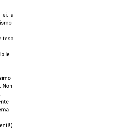
lei, la
roismo
e tesa
i
ibile
ssimo
. Non
.
ente
rema
enti!)