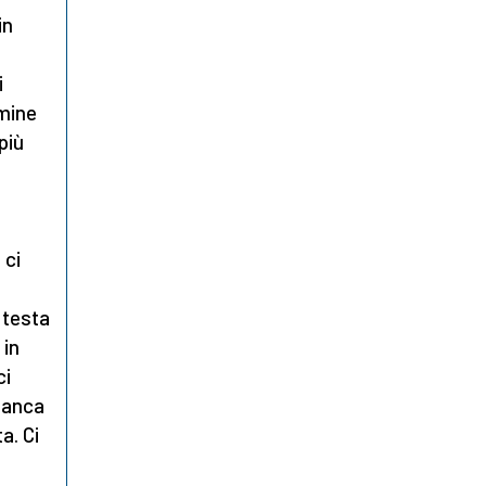
in
i
lmine
più
 ci
 testa
 in
ci
bianca
a. Ci