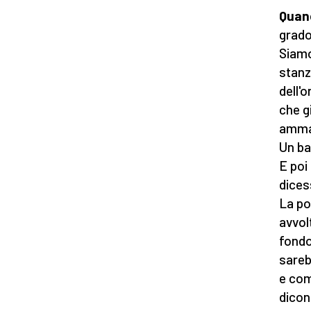
Quand
grado
Siamo
stanz
dell'o
che g
ammal
Un ba
E poi
dices
La po
avvol
fondo
sareb
e com
dicon