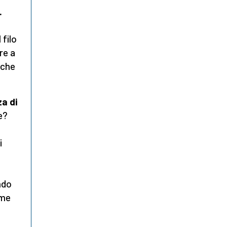
.
 filo
ore a
nche
a di
e?
i
ndo
eme