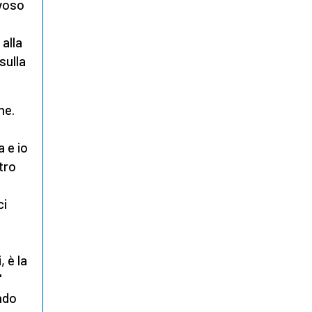
ovoso
alla
sulla
ne.
a e io
tro
ci
, è la
"
ando