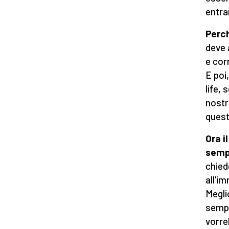
entrar
Perch
deve 
e cor
E poi
life,
nostre
quest
Ora i
semp
chied
all'i
Megli
sempl
vorre