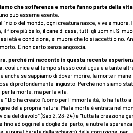
amo che sofferenza e morte fanno parte della vita
no può esserne esente.
ll'inizio del mondo, ogni creatura nasce, vive e muore. Il
, il fiore più bello, il cane di casa, tutti gli uomini. Si mu
iasi età e condizione, si muore che lo si accetti o no. A
 morto. E non certo senza angoscia.
ora, perché mi racconto in questa recente esperienz
e,
così unica e al tempo stesso così uguale a tante altr
é anche se sappiamo di dover morire, la morte rimane
osa di profondamente ingiusto. Perché non siamo stat
 per la morte, ma per la vita.
é " Dio ha creato l'uomo per l'immortalità, lo ha fatto a
ine della propria natura. Ma la morte è entrata nel mo
nvidia del diavolo" (Sap 2, 23-24) e "tutta la creazione g
e fino ad oggi nelle doglie del parto, e nutre la speranza
e lei pure liberata dalla schiavitù della corruzione, per