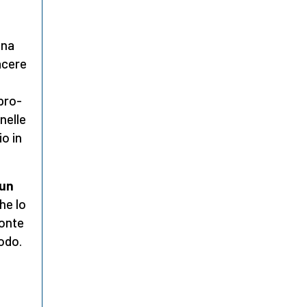
ena
acere
pro-
nelle
io in
 un
che lo
ronte
modo.