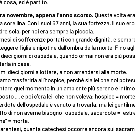
à cosa, ed è partito.
ra novembre, appena l'anno scorso.
Questa volta era 
a sorellina. Con i suoi 57 anni, la sua fortezza, il suo e
dre sola, per noi era sempre la piccola.
 mesi di sofferenze portati con grande dignità, e sempr
teggere figlia e nipotine dall'ombra della morte. Fino agl
i dieci giorni di ospedale, quando ormai non era più poss
terla in casa.
timi dieci giorni a lottare, a non arrendersi alla morte.
amo trasferirla all'hospice, perché sia lei che noi pote
ntare quel momento in un ambiente più sereno e intimo
posto .... e poi c'era lei, che non voleva: hospice = morte
cerdote dell'ospedale è venuto a trovarla, ma lei gentilm
tto di non averne bisogno: ospedale, sacerdote = "est
ne" = morte.
parentesi, quanta catechesi occorre ancora sui sacram