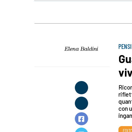
PENSI
Elena Baldini
Gu
vi
Ricor
rifle
quant
con u
ingan
EDITO