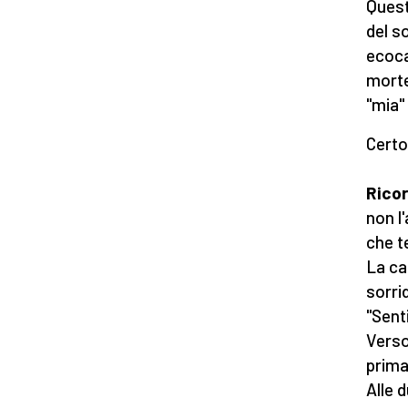
Quest
del s
ecoca
morte
"mia"
Certo,
Ricor
non l
che t
La ca
sorri
"Sent
Verso 
prima
Alle 