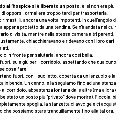
o all'hospice si è liberato un posto,
e lei non era più 
 di opporsi, ormai era troppo tardi per trasportarla.
 rimasti lì, ancora una volta impotenti, in quell'angolo d
a appena protetto da una tendina. Se n'è andata nel cu
rario di visita, mentre nella stessa camera altri parenti, 
iustamente, chiacchieravano e ridevano con i loro cari
ati.
cio in fronte per salutarla, ancora così bella.
 fuori, su e giù per il corridoio, aspettando che qualcuno
se cosa fare.
rtano fuori, con il suo letto, coperta da un lenzuolo e la
ta in bende. Un cenno, e la seguiamo fino ad una stanza
 al corridoio, abbastanza lontana dalle altre (ma allora 
be stato un posto più "privato" dove morire). Piccola, 
pletamente spoglia, la stanzetta ci avvolge e ci acquiet
o che possiamo stare tranquillamente fino alla tal ora.