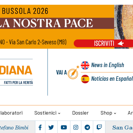
News
in English
VAI A
Noticias
en Español
llaboratori
Sostienici
Dossier
Shop
Ar
San Ga
tefano Bimbi