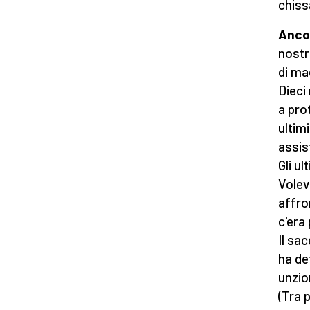
chiss
Anco
nostr
di ma
Dieci
a pro
ultim
assis
Gli ul
Volev
affro
c'era 
Il sa
ha de
unzio
(Tra 