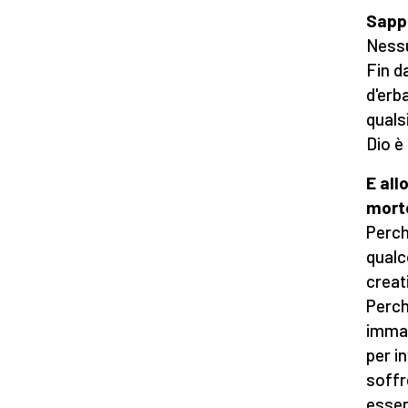
Sappi
Nessu
Fin da
d'erba
quals
Dio è
E all
mort
Perch
qualc
creati
Perch
immag
per i
soffr
esser