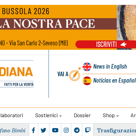
News
in English
VAI A
Noticias
en Español
llaboratori
Sostienici
Dossier
Shop
Ar
Trasfigurazio
efano Bimbi