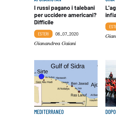
I russi pagano i talebani
L'ag
per uccidere americani?
infi
Difficile
EST
ESTERI
06_07_2020
Gian
Gianandrea Gaiani
MEDITERRANEO
DOPO