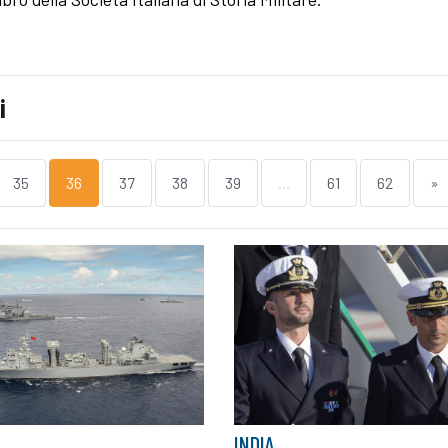
i
35
36
37
38
39
...
61
62
»
INDIA