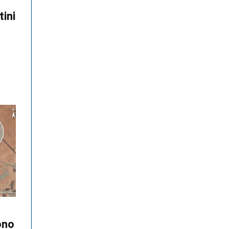
tini
sono