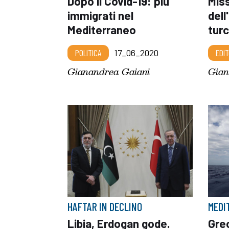
Dopo il Covid-19: più
Miss
immigrati nel
dell
Mediterraneo
tur
POLITICA
17_06_2020
EDIT
Gianandrea Gaiani
Gian
HAFTAR IN DECLINO
MEDI
Libia, Erdogan gode.
Grec