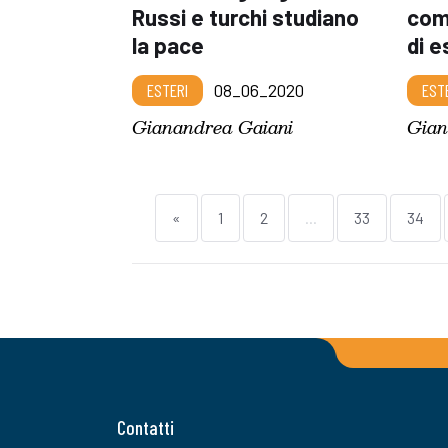
Russi e turchi studiano
comb
la pace
di e
ESTERI
08_06_2020
EST
Gianandrea Gaiani
Gian
«
1
2
...
33
34
Contatti