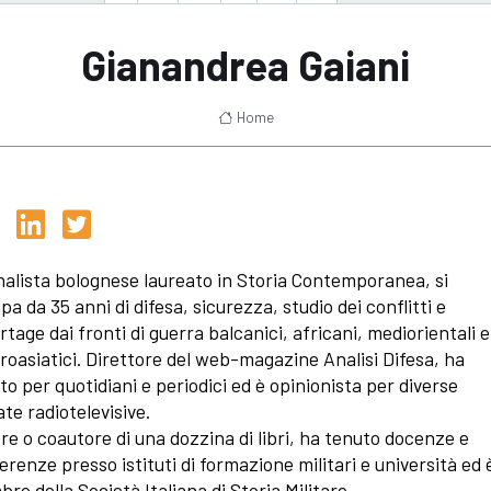
Gianandrea Gaiani
Home
nalista bolognese laureato in Storia Contemporanea, si
pa da 35 anni di difesa, sicurezza, studio dei conflitti e
rtage dai fronti di guerra balcanici, africani, mediorientali e
roasiatici. Direttore del web-magazine Analisi Difesa, ha
tto per quotidiani e periodici ed è opinionista per diverse
ate radiotelevisive.
re o coautore di una dozzina di libri, ha tenuto docenze e
erenze presso istituti di formazione militari e università ed 
ro della Società Italiana di Storia Militare.