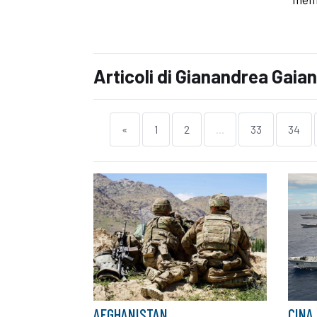
Articoli di Gianandrea Gaian
«
1
2
...
33
34
AFGHANISTAN
CINA