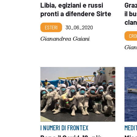
Libia, egiziani e russi
Graz
pronti a difendere Sirte
il b
clan
ESTERI
30_06_2020
CRO
Gianandrea Gaiani
Gian
I NUMERI DI FRONTEX
MEDI