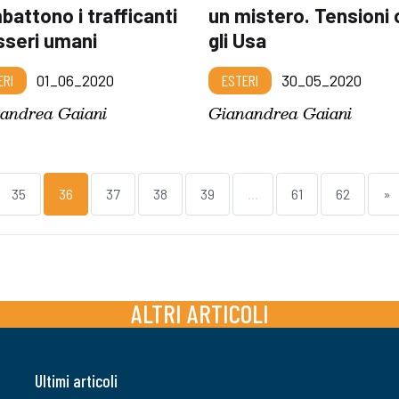
attono i trafficanti
un mistero. Tensioni
sseri umani
gli Usa
ERI
01_06_2020
ESTERI
30_05_2020
andrea Gaiani
Gianandrea Gaiani
35
36
37
38
39
...
61
62
»
ALTRI ARTICOLI
Ultimi articoli