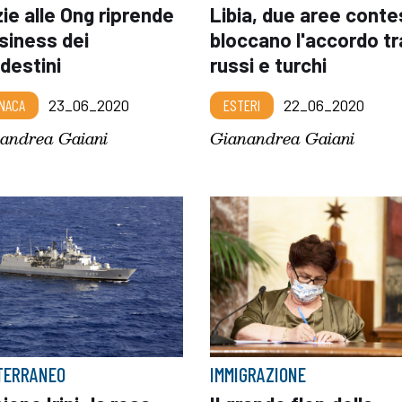
ie alle Ong riprende
Libia, due aree cont
usiness dei
bloccano l'accordo tr
destini
russi e turchi
NACA
23_06_2020
ESTERI
22_06_2020
andrea Gaiani
Gianandrea Gaiani
TERRANEO
IMMIGRAZIONE