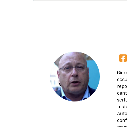
Gior
occu
repo
cent
scri
test
Auto
conf
memb