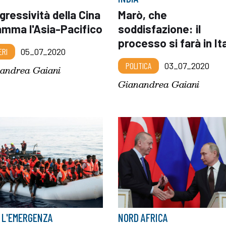
gressività della Cina
Marò, che
amma l'Asia-Pacifico
soddisfazione: il
processo si farà in Ita
ERI
05_07_2020
POLITICA
03_07_2020
andrea Gaiani
Gianandrea Gaiani
 L'EMERGENZA
NORD AFRICA