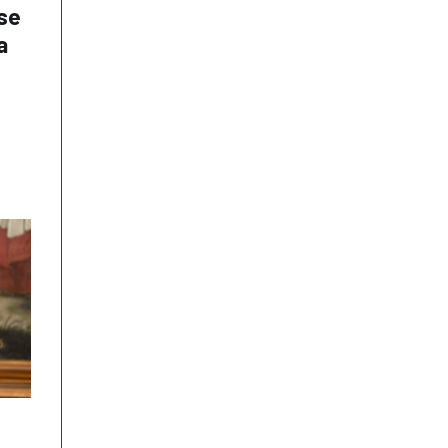
ese
a