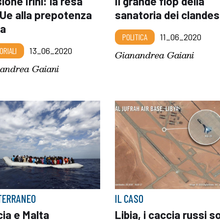
ione Irini: la resa
Il grande flop della
'Ue alla prepotenza
sanatoria dei clandes
ca
POLITICA
11_06_2020
ORIALI
13_06_2020
Gianandrea Gaiani
andrea Gaiani
TERRANEO
IL CASO
ia e Malta
Libia, i caccia russi 