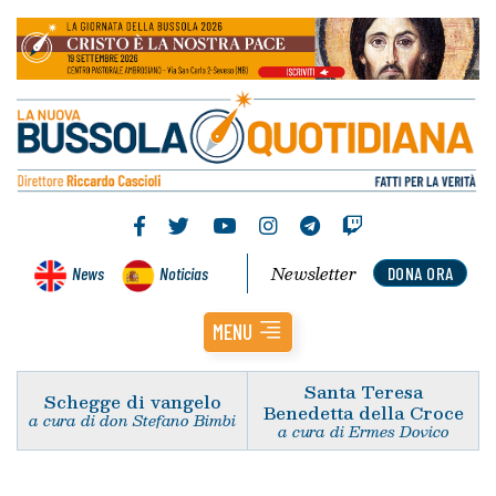
Newsletter
News
Noticias
DONA ORA
MENU
Santa Teresa
Schegge di vangelo
Benedetta della Croce
a cura di don Stefano Bimbi
a cura di Ermes Dovico