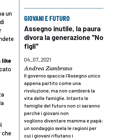
a un
GIOVANI E FUTURO
di
Assegno inutile, la paura
r
divora la generazione "No
endete
figli"
04_07_2021
 like
Andrea Zambrano
ccato
Il governo spaccia l'Assegno unico
appena partito come una
rivoluzione, ma non cambierà la
za
vita delle famiglie. Intanto le
la
famiglie del futuro non ci saranno
perché i giovani non
vogliono diventare mamma e papà:
i
un sondaggio svela le ragioni per
r che
cui i giovani rifiutano i