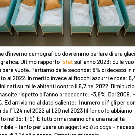
he d’inverno demografico dovremmo parlare di era glaci
rafica. Ultimo rapporto
Istat
sull’anno 2023: culle vuo
 bare vuote. Partiamo dalle seconde: 8% di decessi in
tto al 2022. In merito invece ai fiocchi azzurri e rosa: 6,
ni nati su mille abitanti contro il 6,7 nel 2022. Diminuzi
 nascite rispetto all’anno precedente: -3,6%. Dal 2008: -
. Ed arriviamo al dato saliente: il numero di figli per do
 dall’ 1,24 nel 2022 al 1,20 nel 2023 (il fondo lo abbiamo
to nel’95: 1,19). E tutti ormai sanno che una natalità
nibile – tanto per usare un aggettivo
à la page
– necessi
sso di 2,1 figli a donna. Ormai un miraggio.