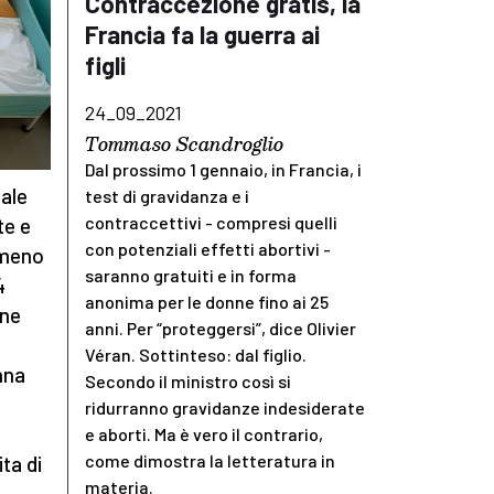
Contraccezione gratis, la
Francia fa la guerra ai
figli
24_09_2021
Tommaso Scandroglio
Dal prossimo 1 gennaio, in Francia, i
ale
test di gravidanza e i
contraccettivi - compresi quelli
te e
con potenziali effetti abortivi -
 meno
saranno gratuiti e in forma
4
anonima per le donne fino ai 25
one
anni. Per “proteggersi”, dice Olivier
Véran. Sottinteso: dal figlio.
nna
Secondo il ministro così si
ridurranno gravidanze indesiderate
e aborti. Ma è vero il contrario,
come dimostra la letteratura in
ta di
materia.