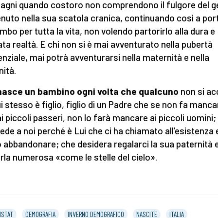
gni quando costoro non comprendono il fulgore del g
nuto nella sua scatola cranica, continuando così a por
embo per tutta la vita, non volendo partorirlo alla dura e
ata realtà. E chi non si è mai avventurato nella pubertà
enziale, mai potrà avventurarsi nella maternità e nella
nità.
nasce un bambino ogni volta che qualcuno
non si a
i stesso è figlio, figlio di un Padre che se non fa mancar
ai piccoli passeri, non lo farà mancare ai piccoli uomini;
ede a noi perché è Lui che ci ha chiamato all’esistenza 
ò abbandonare; che desidera regalarci la sua paternità 
rla numerosa «come le stelle del cielo».
ISTAT
DEMOGRAFIA
INVERNO DEMOGRAFICO
NASCITE
ITALIA