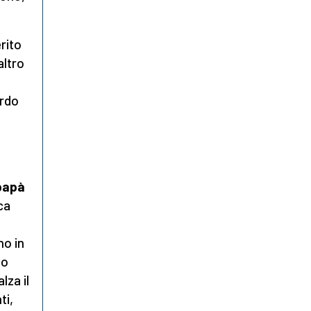
rito
altro
ordo
papà
ca
no in
no
lza il
ti,