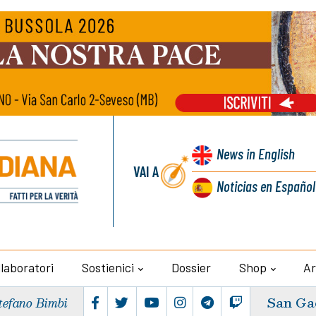
News
in English
VAI A
Noticias
en Español
llaboratori
Sostienici
Dossier
Shop
Ar
San Ga
tefano Bimbi