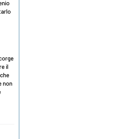
enio
tarlo
ccorge
e il
 che
e non
e