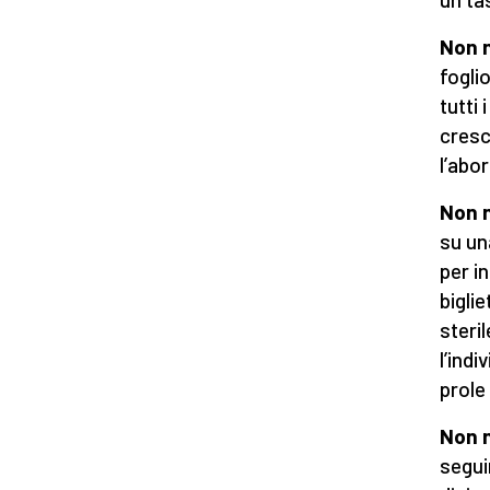
Non 
fogli
tutti
cresc
l’abor
Non n
su un
per in
biglie
steril
l’ind
prole
Non 
segui