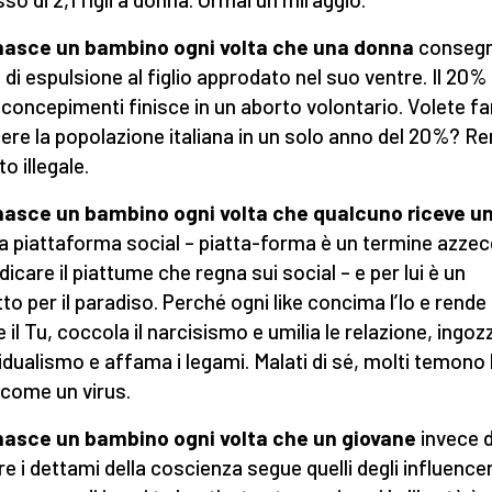
nasce un bambino ogni volta che una donna
consegn
o di espulsione al figlio approdato nel suo ventre. Il 20% 
 i concepimenti finisce in un aborto volontario. Volete fa
ere la popolazione italiana in un solo anno del 20%? R
to illegale.
asce un bambino ogni volta che qualcuno riceve un
a piattaforma social – piatta-forma è un termine azze
dicare il piattume che regna sui social – e per lui è un
tto per il paradiso. Perché ogni like concima l’Io e rende
e il Tu, coccola il narcisismo e umilia le relazione, ingoz
ividualismo e affama i legami. Malati di sé, molti temono 
 come un virus.
nasce un bambino ogni volta che un giovane
invece d
re i dettami della coscienza segue quelli degli influence