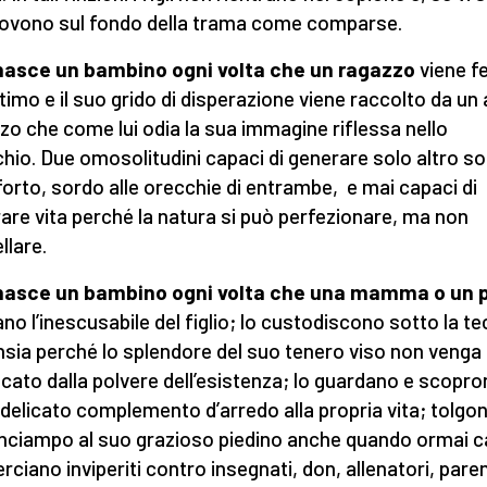
ovono sul fondo della trama come comparse.
nasce un bambino ogni volta che un ragazzo
viene fe
ntimo e il suo grido di disperazione viene raccolto da un 
zo che come lui odia la sua immagine riflessa nello
hio. Due omosolitudini capaci di generare solo altro s
orto, sordo alle orecchie di entrambe, e mai capaci di
are vita perché la natura si può perfezionare, ma non
llare.
nasce un bambino ogni volta che una mamma o un 
no l’inescusabile del figlio; lo custodiscono sotto la te
ansia perché lo splendore del suo tenero viso non venga
cato dalla polvere dell’esistenza; lo guardano e scopro
n delicato complemento d’arredo alla propria vita; tolgo
inciampo al suo grazioso piedino anche quando ormai ca
rciano inviperiti contro insegnati, don, allenatori, paren