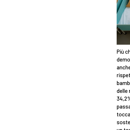
Più c
demog
anche
rispe
bambi
delle
34,2%
passa
tocca
soste
un ta