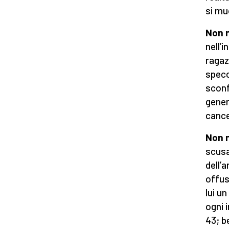
si mu
Non 
nell’i
ragaz
specc
sconf
gener
cance
Non 
scusa
dell’
offus
lui u
ogni 
43; be