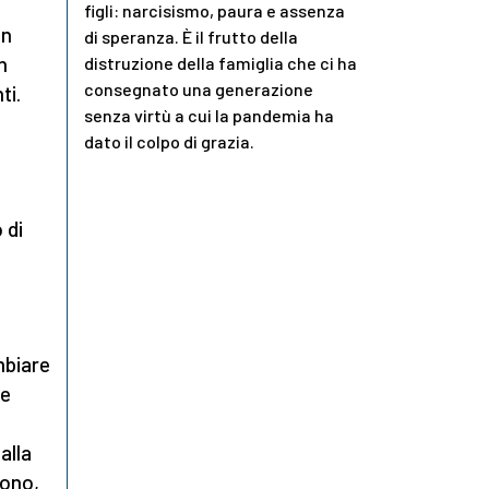
figli: narcisismo, paura e assenza
on
di speranza. È il frutto della
n
distruzione della famiglia che ci ha
consegnato una generazione
ti.
senza virtù a cui la pandemia ha
dato il colpo di grazia.
 di
mbiare
re
alla
sono,