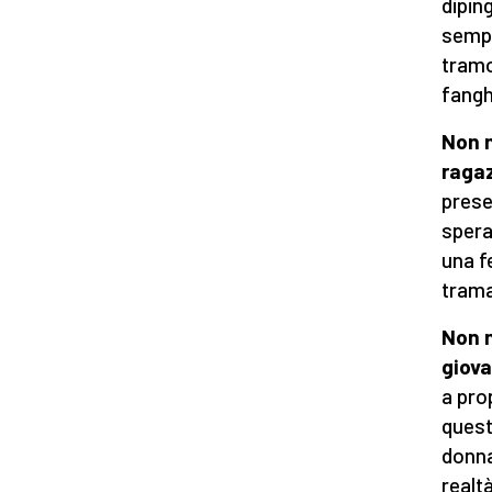
diping
sempr
tramo
fangh
Non 
raga
prese
spera
una f
trama
Non n
giov
a pro
quest
donna
realtà