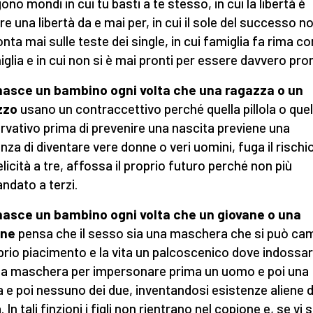
ono mondi in cui tu basti a te stesso, in cui la libertà è
e una libertà da e mai per, in cui il sole del successo n
nta mai sulle teste dei single, in cui famiglia fa rima co
iglia e in cui non si è mai pronti per essere davvero pron
nasce un bambino ogni volta che una ragazza o un
zzo
usano un contraccettivo perché quella pillola o quel
rvativo prima di prevenire una nascita previene una
nza di diventare vere donne o veri uomini, fuga il rischio
elicità a tre, affossa il proprio futuro perché non più
ndato a terzi.
asce un bambino ogni volta che un giovane o una
ane
pensa che il sesso sia una maschera che si può ca
prio piacimento e la vita un palcoscenico dove indossa
a maschera per impersonare prima un uomo e poi una
 e poi nessuno dei due, inventandosi esistenze aliene d
. In tali finzioni i figli non rientrano nel copione e, se vi 