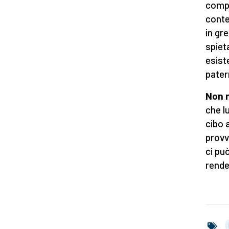
compa
conte
in gr
spiet
esist
pater
Non 
che lu
cibo 
provv
ci pu
rende