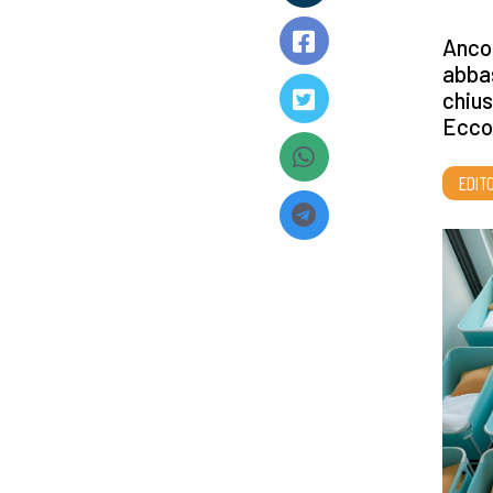
Ancor
abbas
chius
Ecco
EDITO