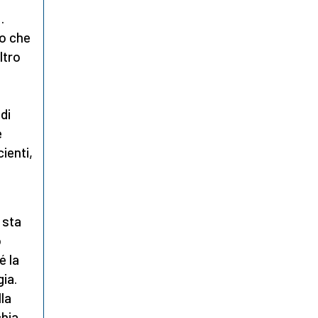
…
co che
ltro
di
e
ienti,
 sta
o
é la
ia.
lla
chia