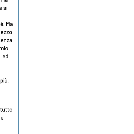
e si
a
fè. Ma
 mezzo
cenza
rmio
 Led
più,
tutto
se