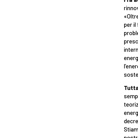
rinno
«Oltr
per i
probl
presc
inter
energ
l’ene
soste
Tutta
sempr
teori
energ
decre
Stiam
nostr