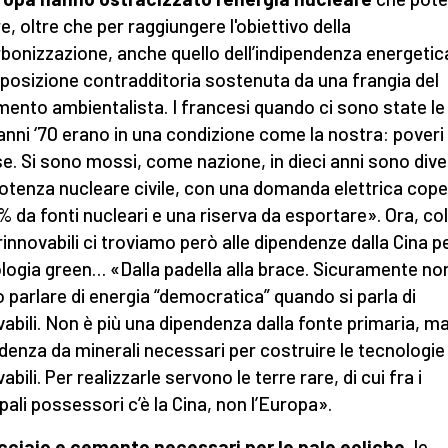
e, oltre che per raggiungere l'obiettivo della
bonizzazione, anche quello dell’indipendenza energetic
posizione contradditoria sostenuta da una frangia del
ento ambientalista. I francesi quando ci sono state le 
 anni ‘70 erano in una condizione come la nostra: poveri 
se. Si sono mossi, come nazione, in dieci anni sono dive
otenza nucleare civile, con una domanda elettrica cope
0% da fonti nucleari e una riserva da esportare». Ora, co
 rinnovabili ci troviamo però alle dipendenze dalla Cina p
logia green… «Dalla padella alla brace. Sicuramente no
 parlare di energia “democratica” quando si parla di
vabili. Non è più una dipendenza dalla fonte primaria, m
denza da minerali necessari per costruire le tecnologie 
abili. Per realizzarle servono le terre rare, di cui fra i
ipali possessori c’è la Cina, non l’Europa».
cciaio e cemento necessari per le pale eoliche
, le