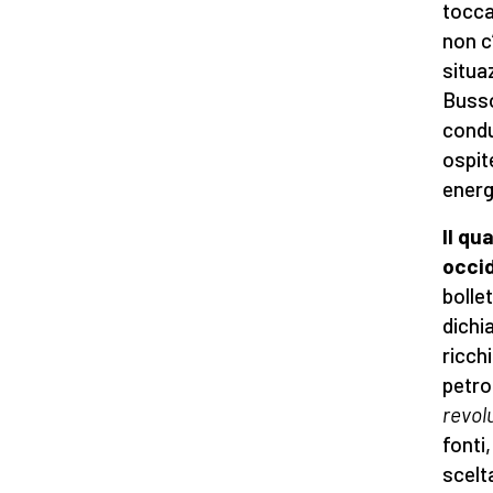
tocca
non c
situaz
Busso
condu
ospit
energe
Il qu
occi
bolle
dichi
ricchi
petro
revol
fonti,
scelt