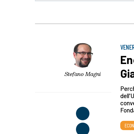
VENER
En
Gi
Stefano Magni
Perch
dell'
conve
Fonda
ECON