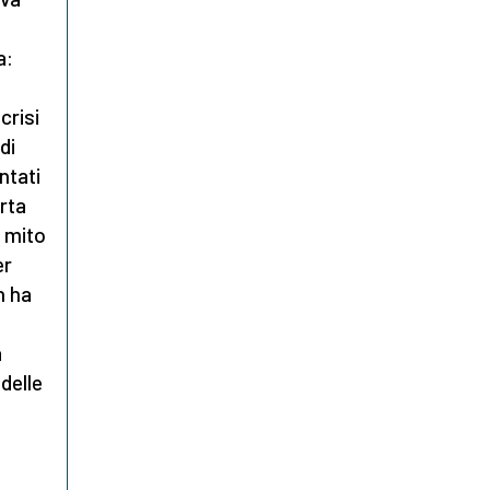
a:
crisi
di
ntati
rta
l mito
er
n ha
a
delle