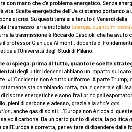
re con mano che c’è problema energetico. Senza energ
’è vita. Scelte energetiche dell’Ue ci stanno portando a
ione di crisi. Su questi temi si è tenuto il Venerdì della
la trasmesso ieri e intitolato
Energia, quanto mi costi
rre la trasmissione è Riccardo Cascioli, che ha avuto
e il professor Gianluca Alimonti, docente di Fondamenti
tica all’Università degli Studi di Milano.
ale ci spiega, prima di tutto, quanto le scelte strat
dentali
degli ultimi decenni abbiano un impatto sul caro
tte. «L’Occidente non è tutto uniforme. A parte Trump, 
aratamente sta cambiando rotta, ma in generale gli Us
 di risorse energetiche e sono fra i principali esportator
lio, pieni di carbone e adesso, grazie alla
shale gas
ution
, anche gas di scisti. L’Europa non è ricca di quest
 salvo il carbone. Da un certo punto di vista, la politica
g
a dall’Europa è corretta, per evitare di dipendere dalle f