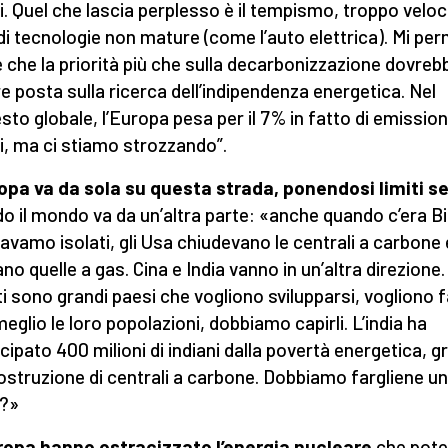
li. Quel che lascia perplesso è il tempismo, troppo veloc
 di tecnologie non mature (come l’auto elettrica). Mi pe
re che la priorità più che sulla decarbonizzazione dovreb
e posta sulla ricerca dell’indipendenza energetica. Nel
sto globale, l’Europa pesa per il 7% in fatto di emission
ti, ma ci stiamo strozzando”.
opa va da sola su questa strada, ponendosi limiti se
o il mondo va da un’altra parte: «anche quando c’era B
ravamo isolati, gli Usa chiudevano le centrali a carbone 
ano quelle a gas. Cina e India vanno in un’altra direzione.
i sono grandi paesi che vogliono svilupparsi, vogliono f
meglio le loro popolazioni, dobbiamo capirli. L’india ha
ipato 400 milioni di indiani dalla povertà energetica, g
costruzione di centrali a carbone. Dobbiamo fargliene u
a?»
ropa hanno ostracizzato l’energia nucleare
che pot