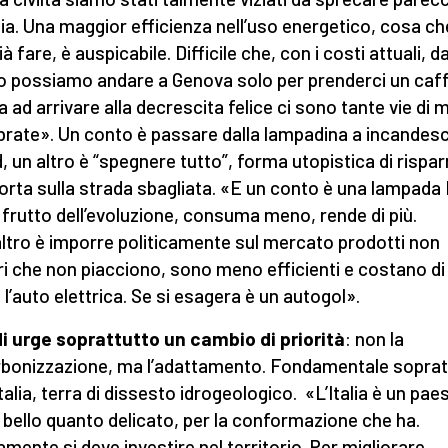
ia. Una maggior efficienza nell’uso energetico, cosa ch
à fare, è auspicabile. Difficile che, con i costi attuali, d
o possiamo andare a Genova solo per prenderci un caf
a ad arrivare alla decrescita felice ci sono tante vie di
ibrate». Un conto è passare dalla lampadina a incandes
d, un altro è “spegnere tutto”, forma utopistica di rispa
orta sulla strada sbagliata. «E un conto è una lampada
 frutto dell’evoluzione, consuma meno, rende di più.
altro è imporre politicamente sul mercato prodotti non
i che non piacciono, sono meno efficienti e costano di 
l’auto elettrica. Se si esagera è un autogol».
i urge soprattutto un cambio di priorità
: non la
bonizzazione, ma l’adattamento. Fondamentale soprat
Italia, terra di dissesto idrogeologico. «L’Italia è un pae
 bello quanto delicato, per la conformazione che ha.
amente si deve investire nel territorio. Per migliorare