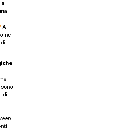
ia
 una
?
A
 come
 di
egiche
che
a sono
i di
e
reen
onti