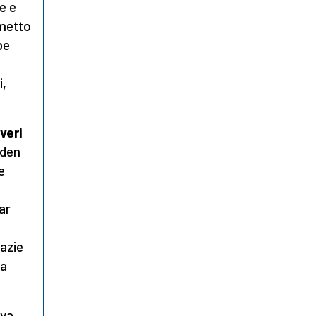
e e
rmetto
be
i,
veri
iden
e
ar
razie
na
eva