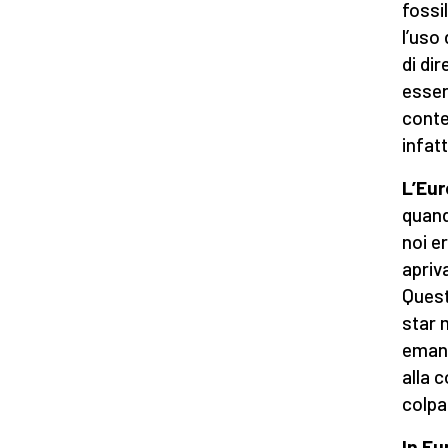
fossi
l’uso
di di
esser
conte
infat
L’Eur
quand
noi e
apriv
Quest
star 
emanc
alla 
colp
In Eu