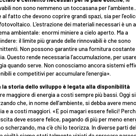
vabili non sono nemmeno un toccasana per l’ambiente
e al fatto che devono coprire grandi spazi, sia per l’eoli
l fotovoltaico. L’estrazione dei materiali necessari è un a
ema ambientale: enormi miniere a cielo aperto. Ma a
indere: il limite più grande delle rinnovabili è che sono
mittenti. Non possono garantire una fornitura costante 
ia. Questo rende necessaria l’accumulazione, per usar
rgia quando serve. Non conosciamo ancora sistemi effic
nibili e competitivi per accumulare l’energia».
 la storia dello sviluppo è legata alla disponibilità
e maggiore di energia a costi sempre più bassi. Oggi si
zzando che, in nome dell’ambiente, si debba avere men
ia e a costi maggiori. «E poi magari essere felici! Perch
scita deve essere felice, pagando di più per meno energ
o scherzando, ma c’è chi lo teorizza. In diverse parti de
a civiltà siamo stati talmente viziati da sprecare parec