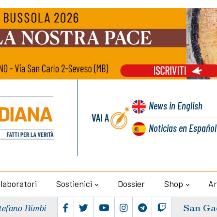
News
in English
VAI A
Noticias
en Español
llaboratori
Sostienici
Dossier
Shop
Ar
San Ga
tefano Bimbi