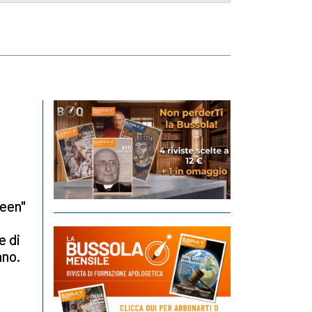
reen"
e di
ano.