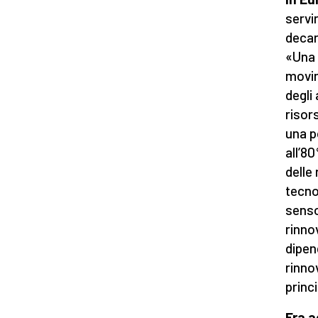
servir
decar
«Una 
movim
degli
risor
una p
all’8
delle
tecno
senso
rinno
dipen
rinnov
princ
Fra a