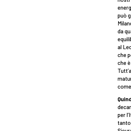
energ
può gi
Milan
da qu
equil
al Le
che p
che è
Tutt’
matur
come 
Quind
decar
per l’
tanto
Sicur